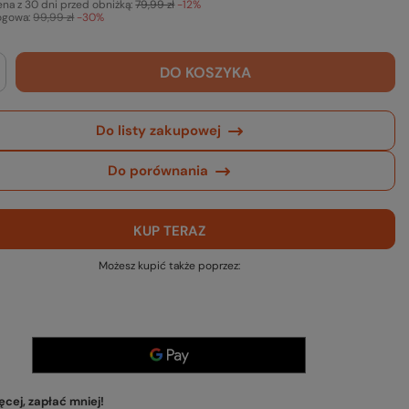
ena z 30 dni przed obniżką:
79,99 zł
-12%
ogowa:
99,99 zł
-30%
DO KOSZYKA
Do listy zakupowej
Do porównania
KUP TERAZ
Możesz kupić także poprzez:
cej, zapłać mniej!