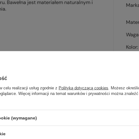
ru. Bawełna jest materiałem naturalnym i
Mark
ia.
Mater
Waga 
Kolor
Kod 
00%);
ość
w celu realizacji usług zgodnie z
Polityką dotyczącą cookies
. Możesz określi
eglądarce. Więcej informacji na temat warunków i prywatności można znaleźć
Sp
wsz
cookie (wymagane)
na wyj
kie