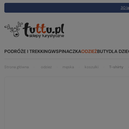
30 la
PODRÓŻE I TREKKING
WSPINACZKA
ODZIEŻ
BUTY
DLA DZIE
Strona główna
odzież
męska
koszulki
T-shirty