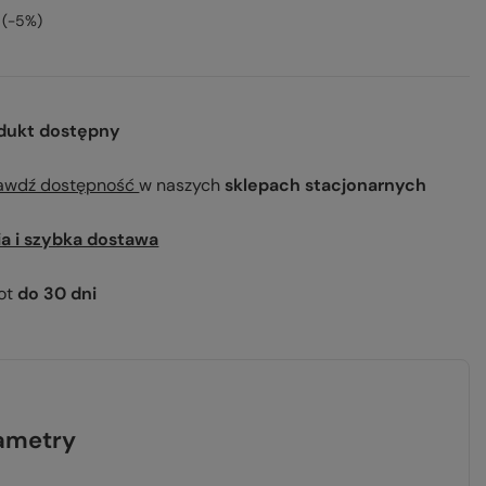
(-
5
%)
dukt dostępny
awdź dostępność
w naszych
sklepach stacjonarnych
ia i szybka dostawa
ot
do
30
dni
ametry