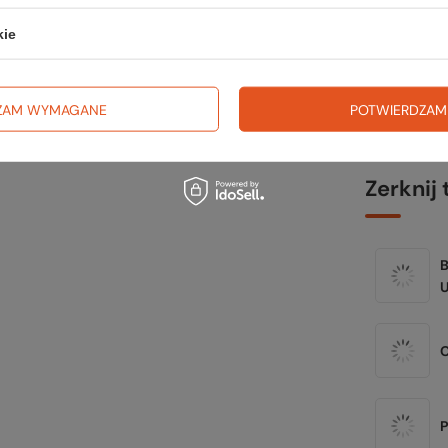
trekki
kie
TWOJ
ZAM WYMAGANE
POTWIERDZAM
Zerknij 