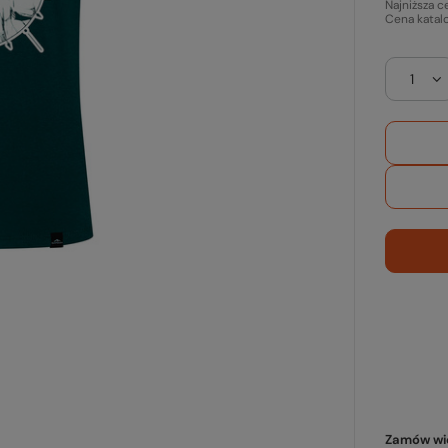
Najniższa c
Cena katal
Zamów wię