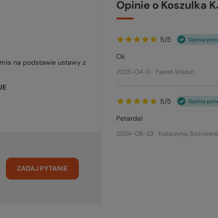
Opinie o Koszulka
5/5
Opinia pot
Ok
jmia na podstawie ustawy z
2025-04-11
Paweł, Wieluń
UE
5/5
Opinia pot
Petarda!
2024-08-23
Katarzyna, Sosnowi
ZADAJ PYTANIE