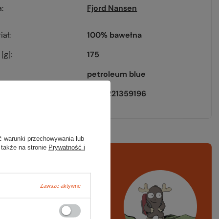
a
Fjord Nansen
iał
100% bawełna
[g]
175
petroleum blue
EAN
5908221359196
ć warunki przechowywania lub
 także na stronie
Prywatność i
rawdź
czy masz
ystko
Zawsze aktywne
azd w góry, kajak,