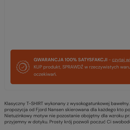
GWARANCJA 100% SATYSFAKCJI
-
czytaj w
KUP produkt, SPRAWDŹ w rzeczywistych warun
oczekiwań.
Klasyczny T-SHIRT wykonany z wysokogatunkowej bawełny.
propozycja od Fjord Nansen skierowana dla każdego kto po
Nietuzinkowy motyw nie pozostanie obojętny dla wzroku prz
przyjemny w dotyku. Prosty krój pozwoli poczuć Ci swobod