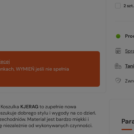
2
szt.
Pro
Spr
ięcej
Tan
kach, WYMIEŃ jeśli nie spełnia
Zwr
 Koszulka
KJERAG
to zupełnie nowa
szukuje dobrego stylu i wygody na co dzień.
echodniów. Materiał jest bardzo miękki i
Par
ę niezależnie od wykonywanych czynności.