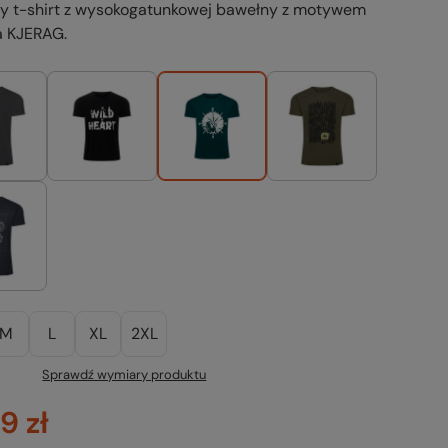
ny t-shirt z wysokogatunkowej bawełny z motywem
a KJERAG.
M
L
XL
2XL
Sprawdź wymiary produktu
9 zł