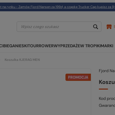
t na rynku - Zamów Fjord Nansen za 199zł, a czapkę Trucker Cap kupisz za 9,
CI
BIEGANIE
SKITOUR
ROWER
WYPRZEDAŻE
W TROPIKI
MARKI
Koszulka KJERAG MEN
Fjord N
PROMOCJA
Koszu
Kod pro
Gwaranc