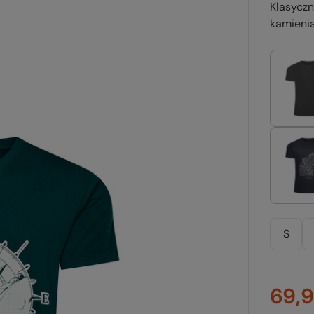
Klasycz
kamieni
S
69,9