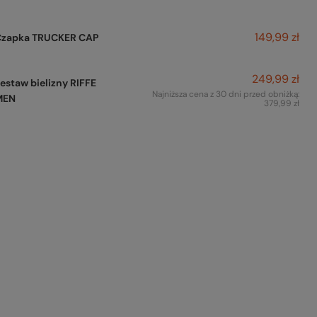
149,99 zł
Czapka TRUCKER CAP
249,99 zł
estaw bielizny RIFFE
Najniższa cena z 30 dni przed obniżką:
MEN
379,99 zł