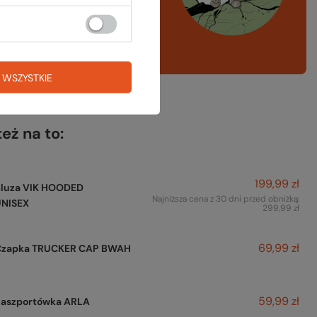
ng, narty
A LISTA SPRZĘTOWA
 WSZYSTKIE
też na to:
199,99 zł
Bluza VIK HOODED
Najniższa cena z 30 dni przed obniżką:
UNISEX
299,99 zł
69,99 zł
Czapka TRUCKER CAP BWAH
59,99 zł
Paszportówka ARLA