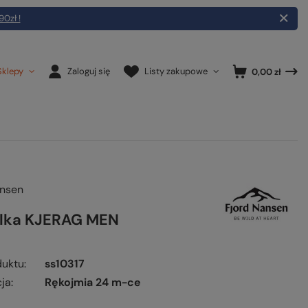
90zł !
Sklepy
Zaloguj się
Listy zakupowe
0,00 zł
ansen
lka KJERAG MEN
duktu
ss10317
ja
Rękojmia 24 m-ce