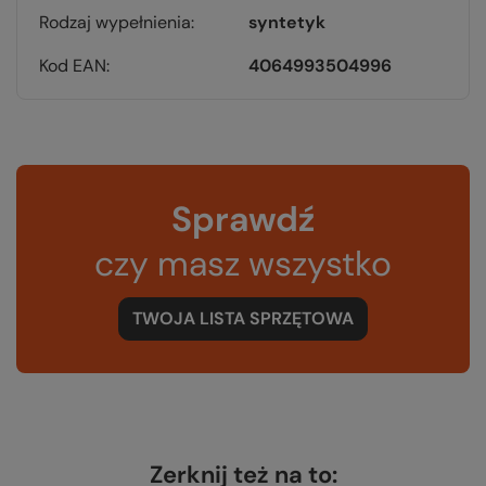
Rodzaj wypełnienia
syntetyk
Kod EAN
4064993504996
Sprawdź
czy masz wszystko
TWOJA LISTA SPRZĘTOWA
Zerknij też na to: