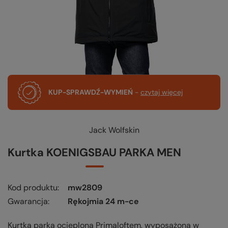
KUP-SPRAWDŹ-WYMIEŃ
-
czytaj więcej
Jack Wolfskin
Kurtka KOENIGSBAU PARKA MEN
Kod produktu
mw2809
Gwarancja
Rękojmia 24 m-ce
Kurtka parka ocieplona Primaloftem, wyposażona w