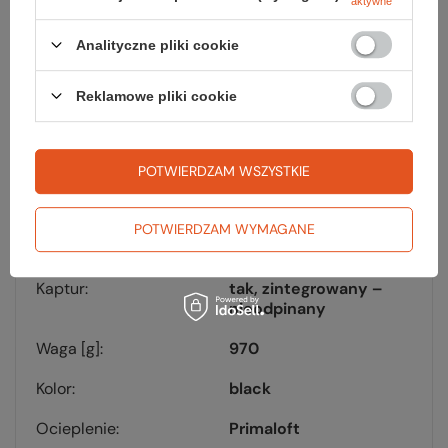
aktywne
Analityczne pliki cookie
Materiał
TEXAPORE ECOSPHERE
Membrana
TEXAPORE
Reklamowe pliki cookie
Wodoszczelność [mm
20.000
H₂O]
POTWIERDZAM WSZYSTKIE
Oddychalność [g/m²/24
15.000
h]
POTWIERDZAM WYMAGANE
Ilość kieszeni
7
Kaptur
tak, zintegrowany –
nieodpinany
Waga [g]
970
Kolor
black
Ocieplenie
Primaloft