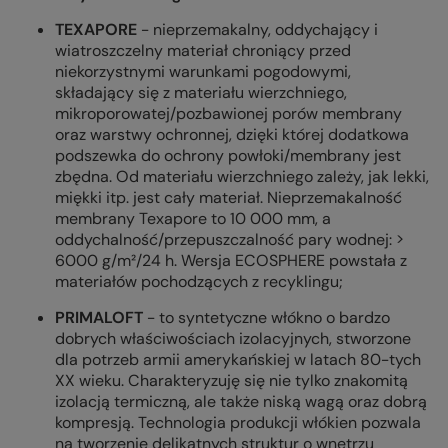
TEXAPORE
- nieprzemakalny, oddychający i
wiatroszczelny materiał chroniący przed
niekorzystnymi warunkami pogodowymi,
składający się z materiału wierzchniego,
mikroporowatej/pozbawionej porów membrany
oraz warstwy ochronnej, dzięki której dodatkowa
podszewka do ochrony powłoki/membrany jest
zbędna. Od materiału wierzchniego zależy, jak lekki,
miękki itp. jest cały materiał. Nieprzemakalność
membrany Texapore to 10 000 mm, a
oddychalność/przepuszczalność pary wodnej: >
6000 g/m²/24 h. Wersja ECOSPHERE powstała z
materiałów pochodzących z recyklingu;
PRIMALOFT
- to syntetyczne włókno o bardzo
dobrych właściwościach izolacyjnych, stworzone
dla potrzeb armii amerykańskiej w latach 80-tych
XX wieku. Charakteryzuję się nie tylko znakomitą
izolacją termiczną, ale także niską wagą oraz dobrą
kompresją. Technologia produkcji włókien pozwala
na tworzenie delikatnych struktur o wnętrzu