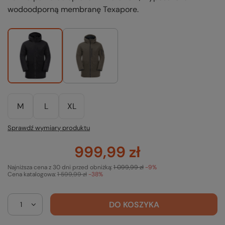
wodoodporną membranę Texapore.
M
L
XL
Sprawdź wymiary produktu
999,99 zł
Najniższa cena z 30 dni przed obniżką:
1 099,99 zł
-9%
Cena katalogowa:
1 599,99 zł
-38%
DO KOSZYKA