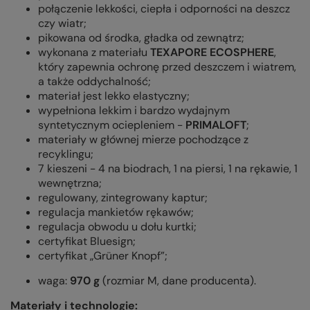
połączenie lekkości, ciepła i odporności na deszcz
czy wiatr;
pikowana od środka, gładka od zewnątrz;
wykonana z materiału
TEXAPORE ECOSPHERE
,
który zapewnia ochronę przed deszczem i wiatrem,
a także oddychalność;
materiał jest lekko elastyczny;
wypełniona lekkim i bardzo wydajnym
syntetycznym ociepleniem -
PRIMALOFT
;
materiały w głównej mierze pochodzące z
recyklingu;
7 kieszeni - 4 na biodrach, 1 na piersi, 1 na rękawie, 1
wewnętrzna;
regulowany, zintegrowany kaptur;
regulacja mankietów rękawów;
regulacja obwodu u dołu kurtki;
certyfikat Bluesign;
certyfikat „Grüner Knopf”;
waga:
970 g
(rozmiar M, dane producenta).
Materiały i technologie: