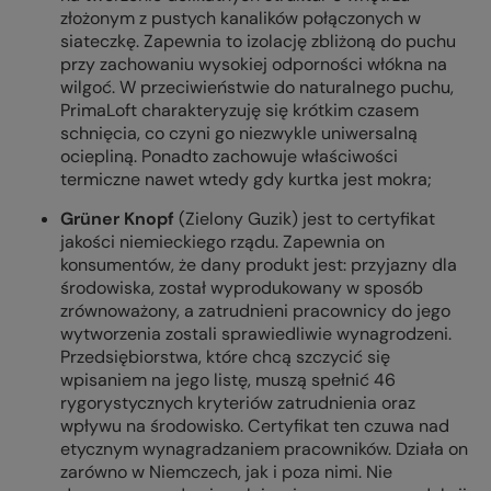
złożonym z pustych kanalików połączonych w
siateczkę. Zapewnia to izolację zbliżoną do puchu
przy zachowaniu wysokiej odporności włókna na
wilgoć. W przeciwieństwie do naturalnego puchu,
PrimaLoft charakteryzuję się krótkim czasem
schnięcia, co czyni go niezwykle uniwersalną
ociepliną. Ponadto zachowuje właściwości
termiczne nawet wtedy gdy kurtka jest mokra;
Grüner Knopf
(Zielony Guzik) jest to certyfikat
jakości niemieckiego rządu. Zapewnia on
konsumentów, że dany produkt jest: przyjazny dla
środowiska, został wyprodukowany w sposób
zrównoważony, a zatrudnieni pracownicy do jego
wytworzenia zostali sprawiedliwie wynagrodzeni.
Przedsiębiorstwa, które chcą szczycić się
wpisaniem na jego listę, muszą spełnić 46
rygorystycznych kryteriów zatrudnienia oraz
wpływu na środowisko. Certyfikat ten czuwa nad
etycznym wynagradzaniem pracowników. Działa on
zarówno w Niemczech, jak i poza nimi. Nie