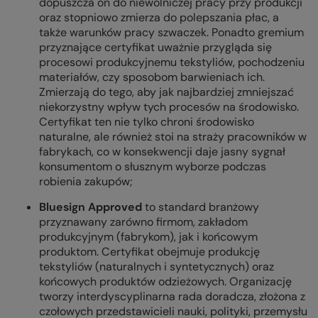
dopuszcza on do niewolniczej pracy przy produkcji
oraz stopniowo zmierza do polepszania płac, a
także warunków pracy szwaczek. Ponadto gremium
przyznające certyfikat uważnie przygląda się
procesowi produkcyjnemu tekstyliów, pochodzeniu
materiałów, czy sposobom barwieniach ich.
Zmierzają do tego, aby jak najbardziej zmniejszać
niekorzystny wpływ tych procesów na środowisko.
Certyfikat ten nie tylko chroni środowisko
naturalne, ale również stoi na straży pracowników w
fabrykach, co w konsekwencji daje jasny sygnał
konsumentom o słusznym wyborze podczas
robienia zakupów;
Bluesign Approved
to standard branżowy
przyznawany zarówno firmom, zakładom
produkcyjnym (fabrykom), jak i końcowym
produktom. Certyfikat obejmuje produkcję
tekstyliów (naturalnych i syntetycznych) oraz
końcowych produktów odzieżowych. Organizację
tworzy interdyscyplinarna rada doradcza, złożona z
czołowych przedstawicieli nauki, polityki, przemysłu