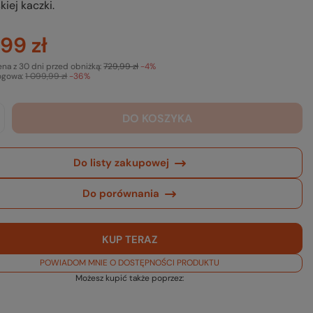
kiej kaczki.
99 zł
ena z 30 dni przed obniżką:
729,99 zł
-4%
ogowa:
1 099,99 zł
-36%
DO KOSZYKA
Do listy zakupowej
Do porównania
KUP TERAZ
POWIADOM MNIE O DOSTĘPNOŚCI PRODUKTU
Możesz kupić także poprzez: