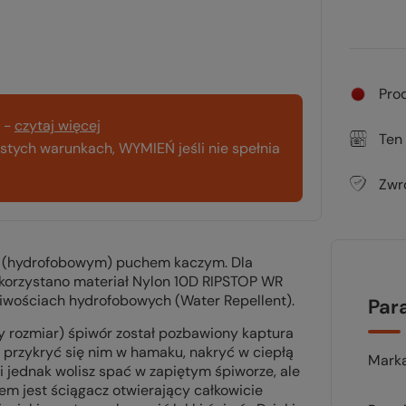
Pro
-
czytaj więcej
Ten
tych warunkach, WYMIEŃ jeśli nie spełnia
Zwr
m (hydrofobowym) puchem kaczym. Dla
ykorzystano materiał Nylon 10D RIPSTOP WR
ciwościach hydrofobowych (Water Repellent).
Par
zy rozmiar) śpiwór został pozbawiony kaptura
z przykryć się nim w hamaku, nakryć w ciepłą
Mark
 jednak wolisz spać w zapiętym śpiworze, ale
iem jest
ściągacz otwierający całkowicie