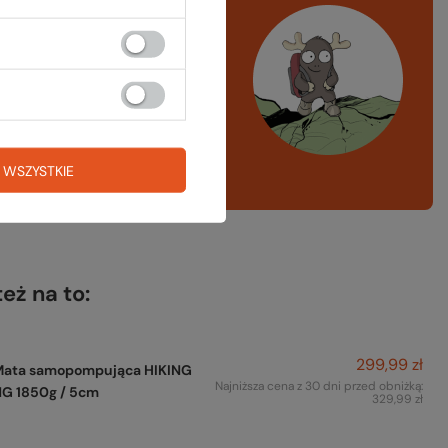
rawdź
czy masz
ystko
azd w góry, kajak,
ng, narty
A LISTA SPRZĘTOWA
 WSZYSTKIE
też na to:
299,99 zł
Mata samopompująca HIKING
Najniższa cena z 30 dni przed obniżką:
NG 1850g / 5cm
329,99 zł