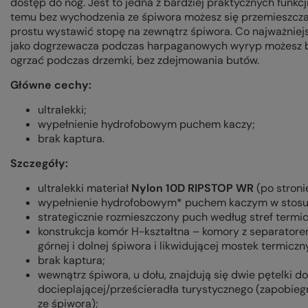
dostęp do nóg. Jest to jedna z bardziej praktycznych funkcj
temu bez wychodzenia ze śpiwora możesz się przemieszczać 
prostu wystawić stopę na zewnątrz śpiwora. Co najważniejs
jako
dogrzewacza
podczas
harpaganowych
wyryp możesz b
ogrzać podczas drzemki, bez zdejmowania butów.
Główne cechy:
ultralekki;
wypełnienie hydrofobowym puchem kaczy;
brak kaptura.
Szczegóły:
ultralekki materiał
Nylon 10D RIPSTOP WR
(po stroni
wypełnienie hydrofobowym* puchem kaczym w stosun
strategicznie rozmieszczony puch według stref termi
konstrukcja komór H-kształtna – komory z separator
górnej i dolnej śpiwora i likwidującej mostek termicz
brak kaptura;
wewnątrz śpiwora, u dołu, znajdują się dwie pętelki d
docieplającej/prześcieradła turystycznego (zapobieg
ze śpiwora);