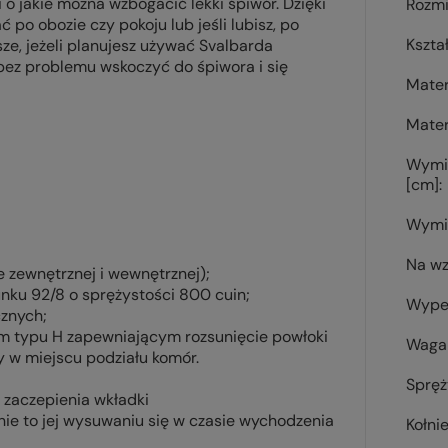
i o jakie można wzbogacić lekki śpiwór. Dzięki
Rozmi
po obozie czy pokoju lub jeśli lubisz, po
Kszta
ze, jeżeli planujesz używać
Svalbarda
ez problemu wskoczyć do śpiwora i się
Mater
Mater
Wymi
[cm]
Wymi
Na wz
e zewnętrznej i wewnętrznej);
ku 92/8 o sprężystości 800 cuin;
Wypeł
cznych;
em typu H zapewniającym rozsunięcie powłoki
Waga 
ny w miejscu podziału komór.
Spręż
o zaczepienia wkładki
nie to jej wysuwaniu się w czasie wychodzenia
Kołni