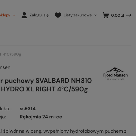
Sklepy
Zaloguj się
Listy zakupowe
0,00 zł
T 4°C/590g
ansen
ór puchowy SVALBARD NH310
 HYDRO XL RIGHT 4°C/590g
duktu
ss9314
ja
Rękojmia 24 m-ce
kki śpiwór na wiosnę, wypełniony hydrofobowym puchem z