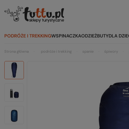
PODRÓŻE I TREKKING
WSPINACZKA
ODZIEŻ
BUTY
DLA DZIE
Strona główna
podróże i trekking
spanie
śpiwory