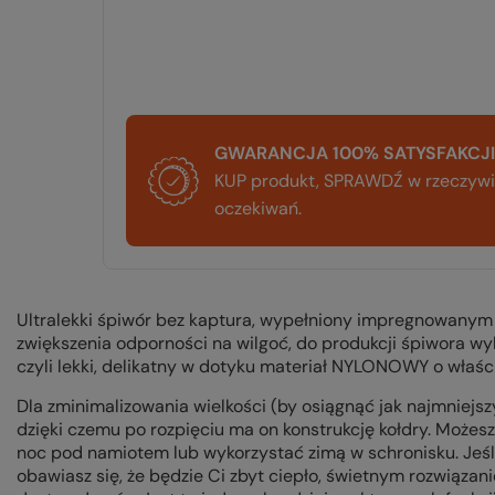
GWARANCJA 100% SATYSFAKCJI
KUP produkt, SPRAWDŹ w rzeczywis
oczekiwań.
Ultralekki śpiwór bez kaptura, wypełniony impregnowany
zwiększenia odporności na wilgoć, do produkcji śpiwora w
czyli lekki, delikatny w dotyku materiał NYLONOWY o właś
Dla zminimalizowania wielkości (by osiągnąć jak najmniejs
dzięki czemu po rozpięciu ma on konstrukcję kołdry. Możes
noc pod namiotem lub wykorzystać zimą w schronisku. Jeśli
obawiasz się, że będzie Ci zbyt ciepło, świetnym rozwiązan