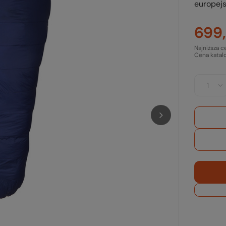
europejs
699,
Najniższa c
Cena katal