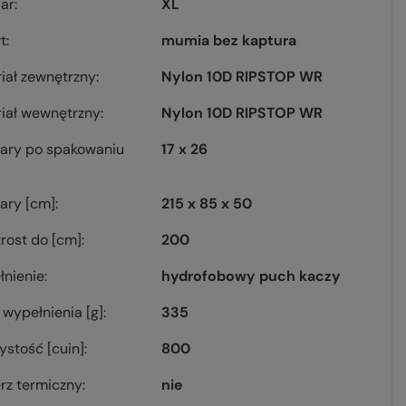
ar
XL
łt
mumia bez kaptura
iał zewnętrzny
Nylon 10D RIPSTOP WR
iał wewnętrzny
Nylon 10D RIPSTOP WR
ary po spakowaniu
17 x 26
ary [cm]
215 x 85 x 50
rost do [cm]
200
nienie
hydrofobowy puch kaczy
wypełnienia [g]
335
ystość [cuin]
800
erz termiczny
nie