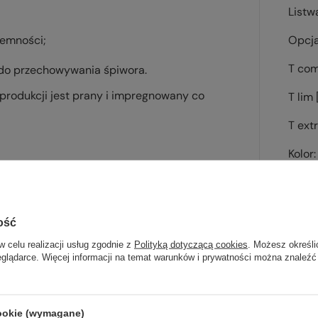
Listw
iemności;
Opcj
T com
 do przechowywania śpiwora.
produkcji jest prany i impregnowany co
T lim 
T ext
Kolor
Waga 
Kod 
ość
w celu realizacji usług zgodnie z
Polityką dotyczącą cookies
. Możesz określi
eglądarce. Więcej informacji na temat warunków i prywatności można znaleźć
cookie (wymagane)