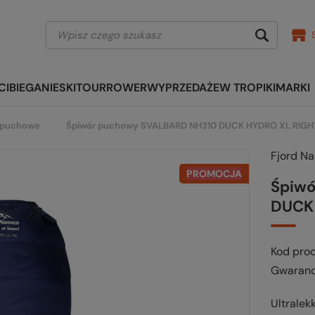
CI
BIEGANIE
SKITOUR
ROWER
WYPRZEDAŻE
W TROPIKI
MARKI
puchowe
Śpiwór puchowy SVALBARD NH310 DUCK HYDRO XL RIGH
Fjord N
PROMOCJA
Śpiw
DUCK
Kod pro
Gwaranc
Ultrale