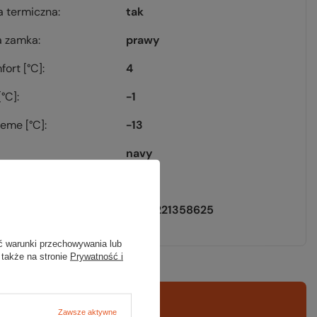
a termiczna
tak
a zamka
prawy
fort [°C]
4
[°C]
-1
reme [°C]
-13
navy
[g]
590
EAN
5908221358625
ć warunki przechowywania lub
 także na stronie
Prywatność i
Zawsze aktywne