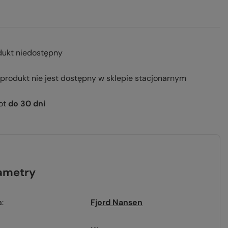
dukt niedostępny
 produkt nie jest dostępny w sklepie stacjonarnym
ot
do
30
dni
ametry
a
Fjord Nansen