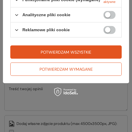
odpowiedzi publikując dla innych.
aktywne
Analityczne pliki cookie
ZADAJ PYTANIE
Reklamowe pliki cookie
Napisz swoją opinię
POTWIERDZAM WSZYSTKIE
Twoja ocena:
5/5
POTWIERDZAM WYMAGANE
Treść twojej opinii
Dodaj własne zdjęcie produktu (max 4500x3500px, JPG):