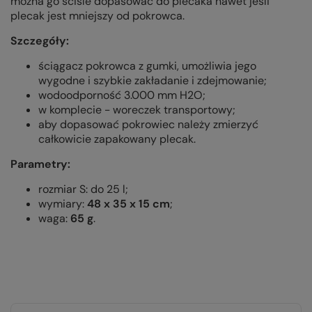
można go ściśle dopasować do plecaka nawet jeśli
plecak jest mniejszy od pokrowca.
Szczegóły:
ściągacz pokrowca z gumki, umożliwia jego
wygodne i szybkie zakładanie i zdejmowanie;
wodoodporność 3.000 mm H2O;
w komplecie - woreczek transportowy;
aby dopasować pokrowiec należy zmierzyć
całkowicie zapakowany plecak.
Parametry:
rozmiar S: do 25 l;
wymiary:
48 x 35 x 15 cm
;
waga:
65 g
.