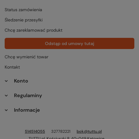
Status zamówienia
Śledzenie przesyłki
Chcę zareklamować produkt
Odstąp od umowy tutaj
Chcę wymienić towar
Kontakt
Konto
Regulaminy
Informacje
514514055
327782221
bok@tuttu.pl
TUTTU.pl
,
Kościuszki 8
,
40-049
Katowice