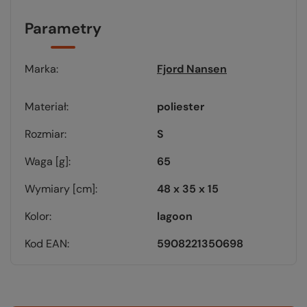
Parametry
Marka
Fjord Nansen
Materiał
poliester
Rozmiar
S
Waga [g]
65
Wymiary [cm]
48 x 35 x 15
Kolor
lagoon
Kod EAN
5908221350698