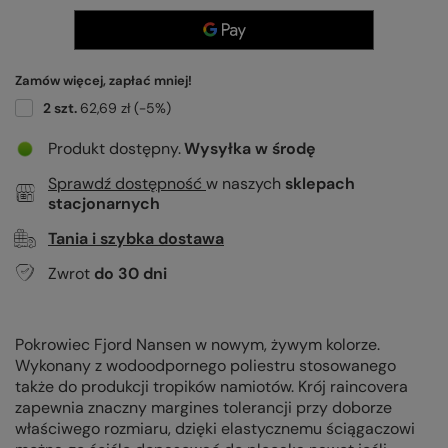
Zamów więcej, zapłać mniej!
2
szt.
62,69 zł
(-
5
%)
Produkt dostępny
Wysyłka
w środę
Sprawdź dostępność
w naszych
sklepach
stacjonarnych
Tania i szybka dostawa
Zwrot
do
30
dni
Pokrowiec Fjord Nansen w nowym, żywym kolorze.
Wykonany z wodoodpornego poliestru stosowanego
także do produkcji tropików namiotów. Krój raincovera
zapewnia znaczny margines tolerancji przy doborze
właściwego rozmiaru, dzięki elastycznemu ściągaczowi