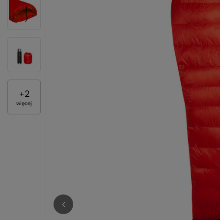
+
2
więcej