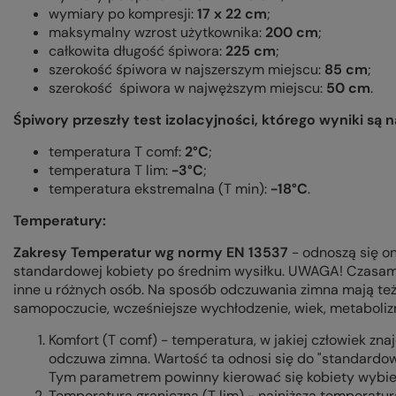
wymiary po kompresji:
17 x 22 cm
;
maksymalny wzrost użytkownika:
200 cm
;
całkowita długość śpiwora:
225 cm
;
szerokość śpiwora w najszerszym miejscu:
85 cm
;
szerokość śpiwora w najwęższym miejscu:
50 cm
.
Śpiwory przeszły test izolacyjności, którego wyniki są 
temperatura T comf:
2°C
;
temperatura T lim:
-3°C
;
temperatura ekstremalna (T min):
-18°C
.
Temperatury:
Zakresy Temperatur wg normy EN 13537
- odnoszą się o
standardowej kobiety po średnim wysiłku. UWAGA! Czasami
inne u różnych osób. Na sposób odczuwania zimna mają też w
samopoczucie, wcześniejsze wychłodzenie, wiek, metabolizm
Komfort (T comf) - temperatura, w jakiej człowiek zna
odczuwa zimna. Wartość ta odnosi się do "standardowe
Tym parametrem powinny kierować się kobiety wybier
Temperatura graniczna (T lim) - najniższa temperatu