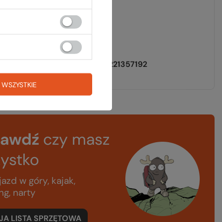
[°C]
-3
reme [°C]
-18
[g]
615
EAN
5908221357192
 WSZYSTKIE
rawdź
czy masz
ystko
azd w góry, kajak,
ng, narty
A LISTA SPRZĘTOWA