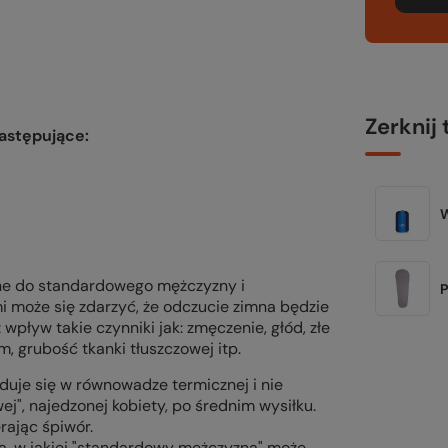
Zerknij 
następujące:
ne do standardowego mężczyzny i
P
 może się zdarzyć, że odczucie zimna będzie
pływ takie czynniki jak: zmęczenie, głód, złe
, grubość tkanki tłuszczowej itp.
jduje się w równowadze termicznej i nie
j", najedzonej kobiety, po średnim wysiłku.
ając śpiwór.
ra, w jakiej "standardowy mężczyzna" może