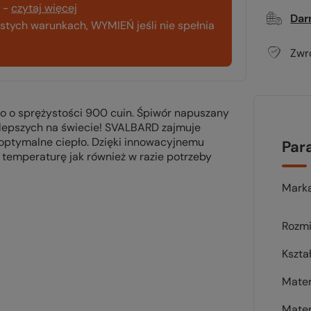
-
czytaj więcej
Dar
tych warunkach, WYMIEŃ jeśli nie spełnia
Zwr
go o sprężystości 900 cuin. Śpiwór napuszany
ajlepszych na świecie! SVALBARD zajmuje
 optymalne ciepło. Dzięki innowacyjnemu
Par
 temperaturę jak również w razie potrzeby
Mark
Rozmi
Kszta
Mater
Mater