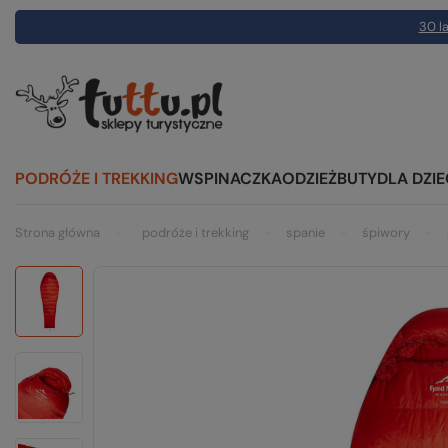
30 la
PODRÓŻE I TREKKING
WSPINACZKA
ODZIEŻ
BUTY
DLA DZIE
Strona główna
podróże i trekking
spanie
śpiwory