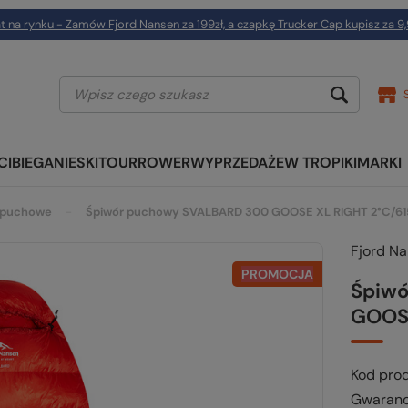
t na rynku - Zamów Fjord Nansen za 199zł, a czapkę Trucker Cap kupisz za 9,
CI
BIEGANIE
SKITOUR
ROWER
WYPRZEDAŻE
W TROPIKI
MARKI
puchowe
Śpiwór puchowy SVALBARD 300 GOOSE XL RIGHT 2°C/61
Fjord N
PROMOCJA
Śpiw
GOOSE
Kod pro
Gwaranc