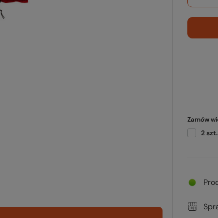
Zamów wię
2
szt.
Pro
Spr