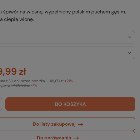
ki śpiwór na wiosnę, wypełniony polskim puchem gęsim.
a ciepłą wionę.
9,99 zł
ena z 30 dni przed obniżką:
1 149,00 zł
+21%
ogowa:
1 499,99 zł
-7%
DO KOSZYKA
Do listy zakupowej
Do porównania