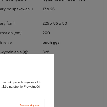
ary po spakowaniu
17 x 26
ary [cm]
225 x 85 x 50
rost do [cm]
200
nienie
puch gęsi
wypełnienia [g]
325
ystość [cuin]
900
erz termiczny
nie
a termiczna
tak
ć warunki przechowywania lub
 także na stronie
Prywatność i
a zamka
prawy
fort [°C]
2
Zawsze aktywne