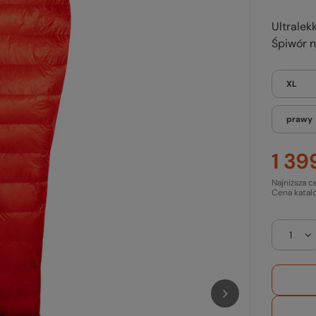
Ultralek
Śpiwór n
XL
prawy
1 39
Najniższa c
Cena katal