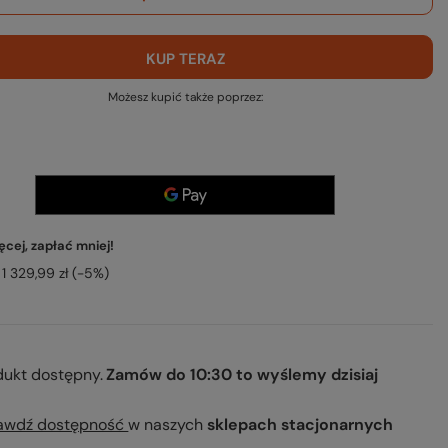
KUP TERAZ
Możesz kupić także poprzez:
cej, zapłać mniej!
1 329,99 zł
(-
5
%)
dukt dostępny
Zamów do
10:30 to wyślemy dzisiaj
awdź dostępność
w naszych
sklepach stacjonarnych