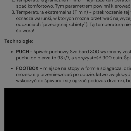
spać komfortowo. Tym parametrem powinni kierować s
Temperatura ekstremalna (T min) - przekroczenie tej 
oznacza warunki, w których można przetrwać najwyżej
odczuciach "przeciętnej kobiety"). Tą temperaturą ni
śpiwora!
Technologie:
PUCH
- śpiwór puchowy Svalbard 300 wykonany został
puchu do pierza to 93+/7, a sprężystość 900 cuin. Śp
FOOTBOX
- miejsce na stopy w formie ściągacza, dz
możesz się przemieszczać po obozie, łatwo zwiększyć
wskoczyć do śpiwora i się ogrzać podczas drzemki, b