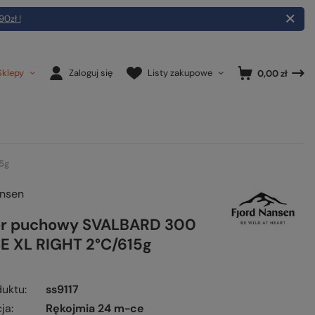
90zł !
Sklepy
Zaloguj się
Listy zakupowe
0,00 zł
5g
ansen
ór puchowy SVALBARD 300
 XL RIGHT 2°C/615g
duktu
ss9117
ja
Rękojmia 24 m-ce