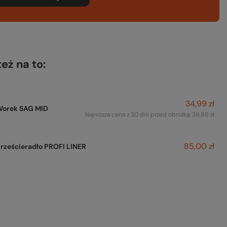
też na to:
34,99 zł
Worek SAG MID
Najniższa cena z 30 dni przed obniżką:
39,99 zł
85,00 zł
rześcieradło PROFI LINER