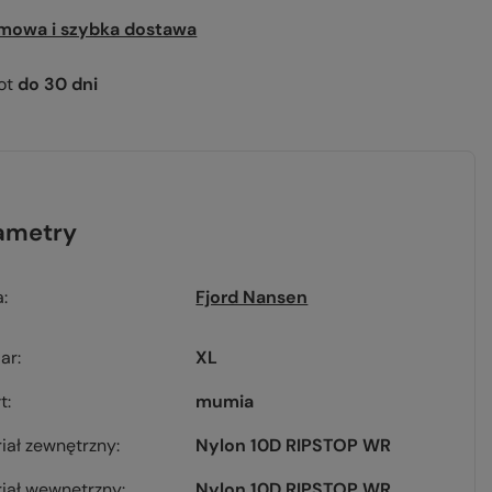
mowa i szybka dostawa
ot
do
30
dni
ametry
a
Fjord Nansen
ar
XL
łt
mumia
iał zewnętrzny
Nylon 10D RIPSTOP WR
iał wewnętrzny
Nylon 10D RIPSTOP WR