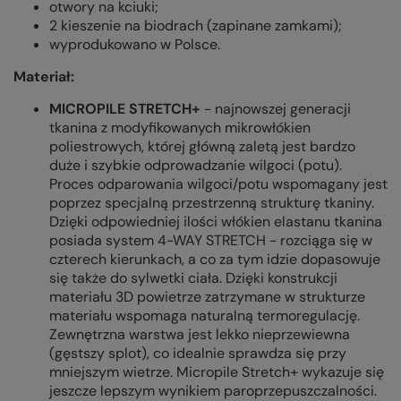
otwory na kciuki;
2 kieszenie na biodrach (zapinane zamkami);
wyprodukowano w Polsce.
Materiał:
MICROPILE STRETCH+
- najnowszej generacji
tkanina z modyfikowanych mikrowłókien
poliestrowych, której główną zaletą jest bardzo
duże i szybkie odprowadzanie wilgoci (potu).
Proces odparowania wilgoci/potu wspomagany jest
poprzez specjalną przestrzenną strukturę tkaniny.
Dzięki odpowiedniej ilości włókien elastanu tkanina
posiada system 4-WAY STRETCH - rozciąga się w
czterech kierunkach, a co za tym idzie dopasowuje
się także do sylwetki ciała. Dzięki konstrukcji
materiału 3D powietrze zatrzymane w strukturze
materiału wspomaga naturalną termoregulację.
Zewnętrzna warstwa jest lekko nieprzewiewna
(gęstszy splot), co idealnie sprawdza się przy
mniejszym wietrze. Micropile Stretch+ wykazuje się
jeszcze lepszym wynikiem paroprzepuszczalności.