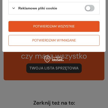
Kolor
oaky red
Reklamowe pliki cookie
Kod EAN
5908221354481
POTWIERDZAM WSZYSTKIE
POTWIERDZAM WYMAGANE
Sprawdź
czy masz wszystko
TWOJA LISTA SPRZĘTOWA
Zerknij też na to: