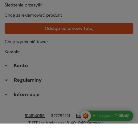
Śledzenie przesyłki
Chcę zareklamować produkt
Odstąp od umowy tutaj
Chcę wymienić towar
Kontakt
Konto
Regulaminy
Informacje
514514055
327782221
bok@tuttu.pl
Masz pytanie? Kliknij!
TUTTU.pl
,
Kościuszki 8
,
40-049
Katowice