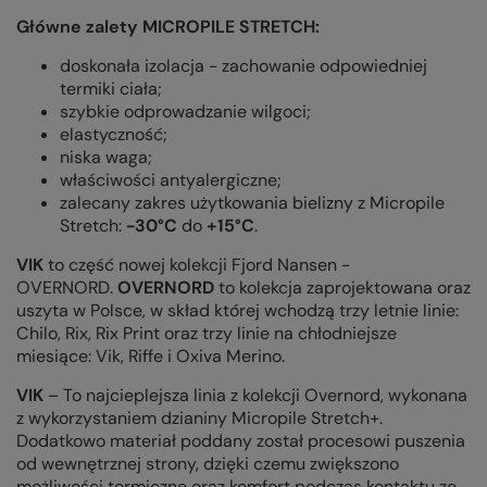
Główne zalety MICROPILE STRETCH:
doskonała izolacja - zachowanie odpowiedniej
termiki ciała;
szybkie odprowadzanie wilgoci;
elastyczność;
niska waga;
właściwości antyalergiczne;
zalecany zakres użytkowania bielizny z Micropile
Stretch:
-30°C
do
+15°C
.
VIK
to część nowej kolekcji Fjord Nansen -
OVERNORD.
OVERNORD
to kolekcja zaprojektowana oraz
uszyta w Polsce, w skład której wchodzą trzy letnie linie:
Chilo, Rix, Rix Print oraz trzy linie na chłodniejsze
miesiące: Vik, Riffe i Oxiva Merino.
VIK
– To najcieplejsza linia z kolekcji Overnord, wykonana
z wykorzystaniem dzianiny Micropile Stretch+.
Dodatkowo materiał poddany został procesowi puszenia
od wewnętrznej strony, dzięki czemu zwiększono
możliwości termiczne oraz komfort podczas kontaktu ze