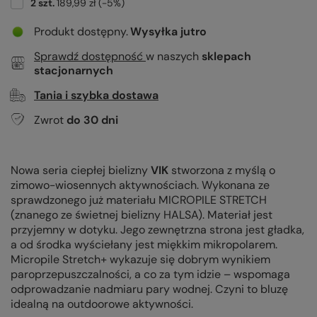
2
szt.
189,99 zł
(-
5
%)
Produkt dostępny
Wysyłka
jutro
Sprawdź dostępność
w naszych
sklepach
stacjonarnych
Tania i szybka dostawa
Zwrot
do
30
dni
Nowa seria ciepłej bielizny
VIK
stworzona z myślą o
zimowo-wiosennych aktywnościach. Wykonana ze
sprawdzonego już materiału MICROPILE STRETCH
(znanego ze świetnej bielizny HALSA). Materiał jest
przyjemny w dotyku. Jego zewnętrzna strona jest gładka,
a od środka wyściełany jest miękkim mikropolarem.
Micropile Stretch+ wykazuje się dobrym wynikiem
paroprzepuszczalności, a co za tym idzie – wspomaga
odprowadzanie nadmiaru pary wodnej. Czyni to bluzę
idealną na outdoorowe aktywności.