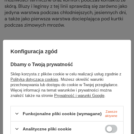
skórą. Bluzy i leginsy z tej linii sprawdzą się zarówno jako
jedyna warstwa podczas chłodniejszych, jesiennych dni,
a także jako pierwsza warstwa docieplająca pod kurtki
podczas zimowych mrozów.
Konfiguracja zgód
Dbamy o Twoją prywatność
Parametry
Sklep korzysta z plików cookie w celu realizacji usług zgodnie z
Polityką dotyczącą cookies
. Możesz określić warunki
Marka
Fjord Nansen
przechowywania lub dostępu do cookie w Twojej przeglądarce.
Więcej informacji na temat warunków i prywatności można
znaleźć także na stronie
Prywatność i warunki Google
.
Materiał
Micropile Stretch+
Zawsze
Kaptur
nie
Funkcjonalne pliki cookie (wymagane)
aktywne
Kieszenie
2
Analityczne pliki cookie