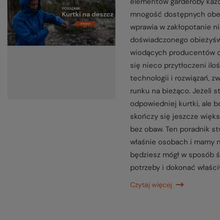
elementów garderoby każd
mnogość dostępnych obec
wprawia w zakłopotanie n
doświadczonego obieżyświ
wiodących producentów 
się nieco przytłoczeni il
technologii i rozwiązań, zw
runku na bieżąco. Jeżeli 
odpowiedniej kurtki, ale bo
skończy się jeszcze więk
bez obaw. Ten poradnik st
właśnie osobach i mamy na
będziesz mógł w sposób ś
potrzeby i dokonać właśc
Czytaj więcej