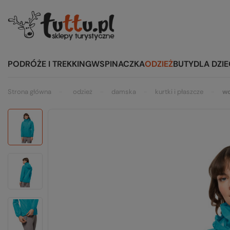
PODRÓŻE I TREKKING
WSPINACZKA
ODZIEŻ
BUTY
DLA DZIE
Strona główna
odzież
damska
kurtki i płaszcze
w