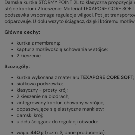
Damska kurtka STORMY POINT 2L to klasyczna propozycja
stójce kaptur i 2 kieszenie. Materiał TEXAPORE CORE SOFT
podszewka wspomaga regulacje wilgoci. Pot jet transporto
odparowuje. U dołu wszyto ściągacz, dzięki któremu możliw
Główne cechy:
kurtka z membraną;
kaptur z możliwością schowania w stójce;
2 kieszenie.
Szczegóły:
kurtka wykonana z materiału
TEXAPORE CORE SOFT
;
siatkowa podszewka;
klasyczny - prosty krój;
2 kieszenie na biodrach;
zintegrowany kaptur, chowany w stójce;
dopasowujące się elastyczne mankiety;
damski krój;
u dołu ściągacz do regulacji obwodu;
waga:
440 g
(rozm. S, dane producenta).