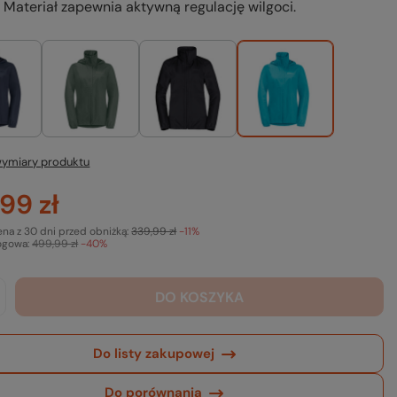
 Materiał zapewnia aktywną regulację wilgoci.
ymiary produktu
99 zł
ena z 30 dni przed obniżką:
339,99 zł
-11%
ogowa:
499,99 zł
-40%
DO KOSZYKA
Do listy zakupowej
Do porównania