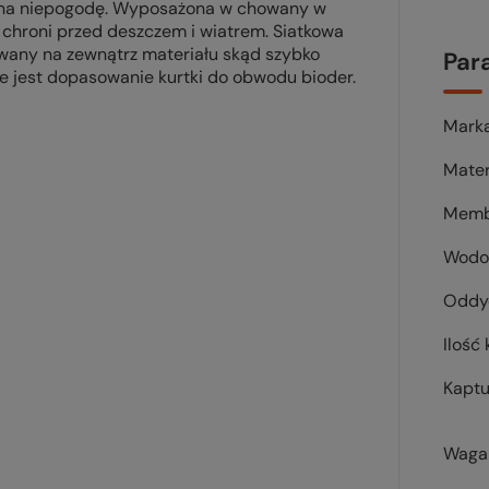
 na niepogodę. Wyposażona w chowany w
 chroni przed deszczem i wiatrem. Siatkowa
wany na zewnątrz materiału skąd szybko
Par
e jest dopasowanie kurtki do obwodu bioder.
Mark
Mater
Memb
Wodo
Oddyc
Ilość 
Kaptu
Waga 