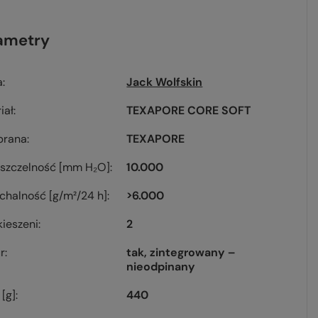
ametry
a
Jack Wolfskin
iał
TEXAPORE CORE SOFT
rana
TEXAPORE
szczelność [mm H₂O]
10.000
halność [g/m²/24 h]
>6.000
kieszeni
2
r
tak, zintegrowany –
nieodpinany
[g]
440