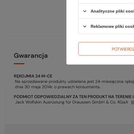
Analityczne pliki coo
Reklamowe pliki coo
POTWIERD
Gwarancja
RĘKOJMIA 24 M-CE
Na sprzedawane produkty udzielana jest 24-miesięczna ręko
dnia 30 maja 2014r. o prawach konsumenta.
PODMIOT ODPOWIEDZIALNY ZA TEN PRODUKT NA TERENIE 
Jack Wolfskin Ausrüstung für Draussen GmbH & Co. KGaA
W