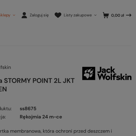
Sklepy
Zaloguj się
Listy zakupowe
0,00 zł
fskin
a STORMY POINT 2L JKT
EN
duktu
ss8675
ja
Rękojmia 24 m-ce
urtka membranowa, która ochroni przed deszczem i