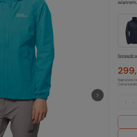
wiatrem.
Sprawdź w
299,
Najniższa c
Cena katal