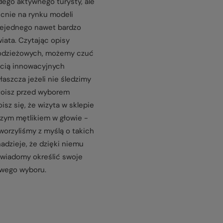
ego aktywnego turysty, ale
nie na rynku modeli
iejednego nawet bardzo
ata. Czytając opisy
odzieżowych, możemy czuć
ością innowacyjnych
łaszcza jeżeli nie śledzimy
stoisz przed wyborem
isz się, że wizyta w sklepie
szym mętlikiem w głowie -
worzyliśmy z myślą o takich
dzieje, że dzięki niemu
wiadomy określić swoje
iwego wyboru.