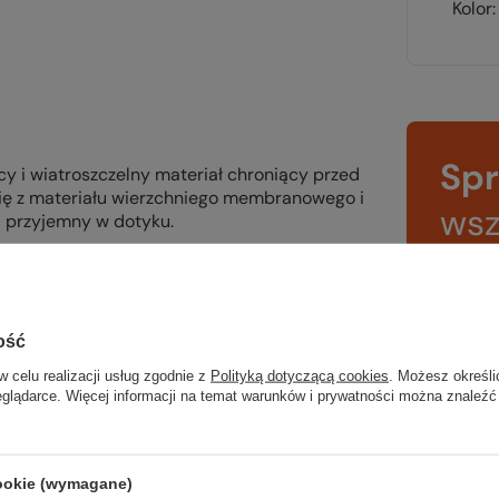
Kolor
Sp
y i wiatroszczelny materiał chroniący przed
ię z materiału wierzchniego membranowego i
wsz
 i przyjemny w dotyku.
na wyj
trekki
ość
TWOJ
w celu realizacji usług zgodnie z
Polityką dotyczącą cookies
. Możesz określi
eglądarce. Więcej informacji na temat warunków i prywatności można znaleźć
cookie (wymagane)