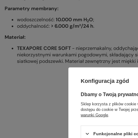
Parametry membrany:
wodoszczelność:
10.000 mm H
O
;
2
oddychalność:
> 6.000 g/m²/24 h
.
Materiał:
TEXAPORE CORE SOFT
- nieprzemakalny, oddychając
niekorzystnymi warunkami pogodowymi, składający s
siatkowej podszewki. Materiał zewnętrzny jest miękki
Konfiguracja zgód
Dbamy o Twoją prywatn
Sklep korzysta z plików cookie 
dostępu do cookie w Twojej prz
warunki Google
.
Funkcjonalne pliki 