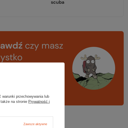
scuba
rawdź
czy masz
ystko
azd w góry, kajak,
ng, narty
A LISTA SPRZĘTOWA
ć warunki przechowywania lub
 także na stronie
Prywatność i
Zawsze aktywne