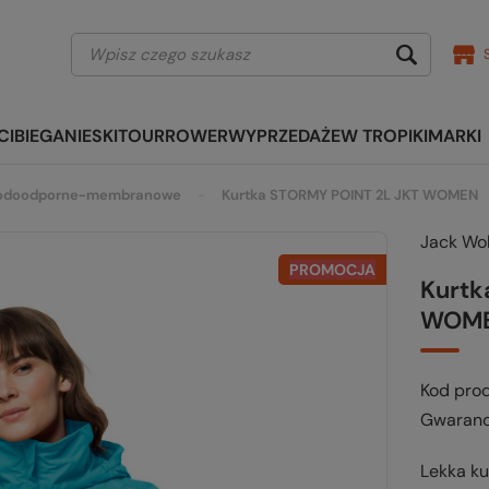
CI
BIEGANIE
SKITOUR
ROWER
WYPRZEDAŻE
W TROPIKI
MARKI
odoodporne-membranowe
Kurtka STORMY POINT 2L JKT WOMEN
Jack Wol
PROMOCJA
Kurtk
WOM
Kod pro
Gwaranc
Lekka k