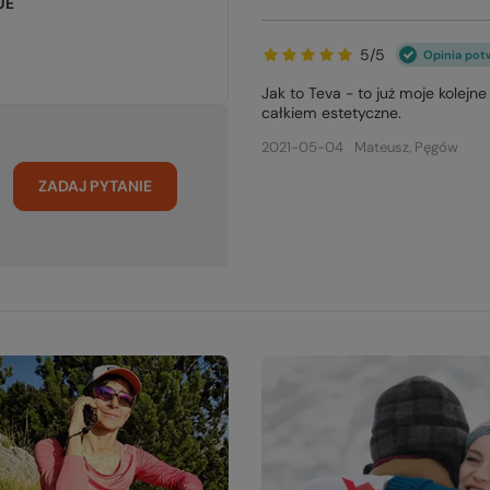
UE
5/5
Opinia pot
Jak to Teva - to już moje kolej
całkiem estetyczne.
2021-05-04
Mateusz, Pęgów
ZADAJ PYTANIE