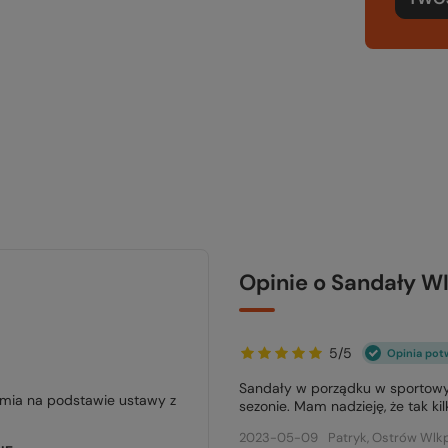
Opinie o Sandały 
5/5
Opinia pot
Sandały w porządku w sportowym 
jmia na podstawie ustawy z
sezonie. Mam nadzieję, że tak ki
2023-05-09
Patryk, Ostrów Wlkp