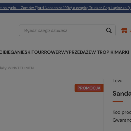
t na rynku - Zamów Fjord Nansen za 199zł, a czapkę Trucker Cap kupisz za 9,
CI
BIEGANIE
SKITOUR
ROWER
WYPRZEDAŻE
W TROPIKI
MARKI
dały WINSTED MEN
Teva
PROMOCJA
Sand
Kod pro
Gwaranc