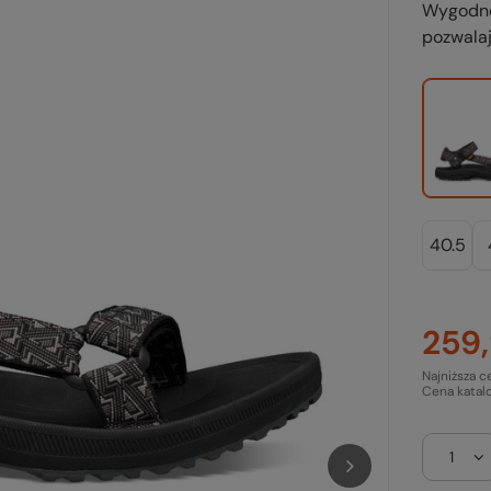
Wygodne
pozwala
40.5
259,
Najniższa c
Cena katal