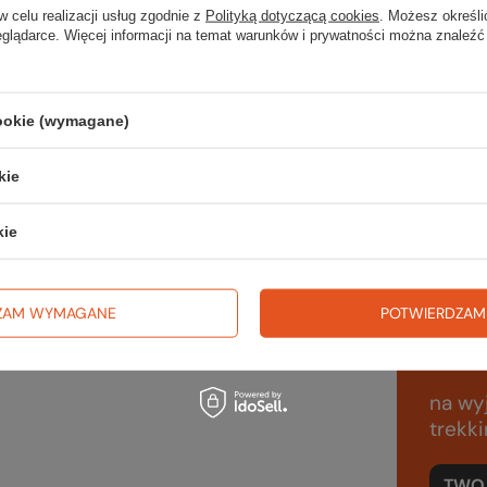
Do uż
w celu realizacji usług zgodnie z
Polityką dotyczącą cookies
. Możesz określi
eglądarce. Więcej informacji na temat warunków i prywatności można znaleźć
Kolor
Waga 
cookie (wymagane)
Kod 
kie
kie
obtarciami;
Sp
ZAM WYMAGANE
POTWIERDZAM
wsz
na wyj
trekki
TWOJ