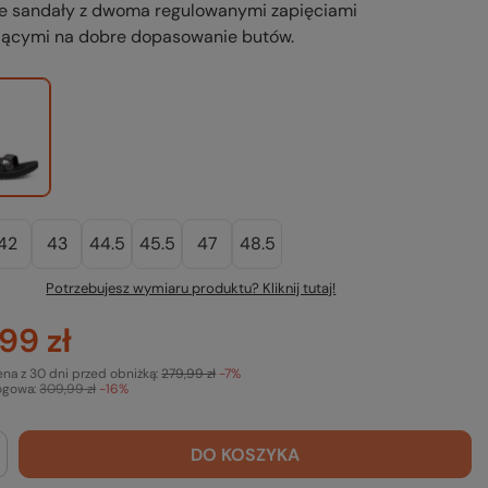
 sandały z dwoma regulowanymi zapięciami
jącymi na dobre dopasowanie butów.
42
43
44.5
45.5
47
48.5
Potrzebujesz wymiaru produktu? Kliknij tutaj!
99 zł
ena z 30 dni przed obniżką:
279,99 zł
-7%
ogowa:
309,99 zł
-16%
DO KOSZYKA