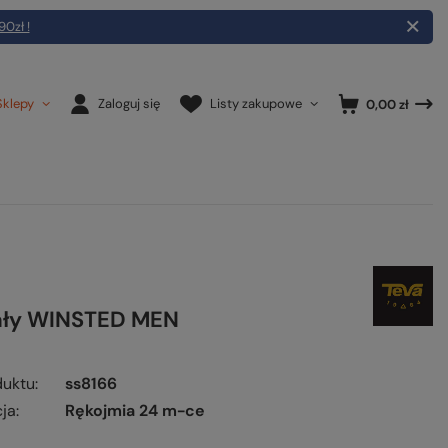
90zł !
Sklepy
Zaloguj się
Listy zakupowe
0,00 zł
ały WINSTED MEN
duktu
ss8166
ja
Rękojmia 24 m-ce