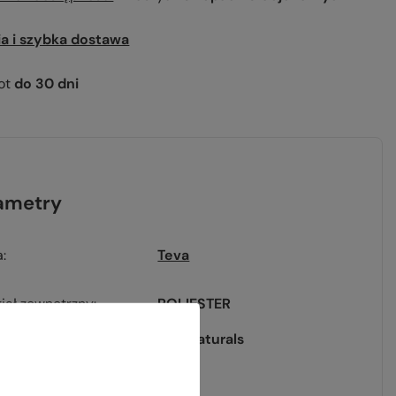
ia i szybka dostawa
ot
do
30
dni
ametry
a
Teva
iał zewnętrzny
POLIESTER
iółka
Life Naturals
szwa
guma