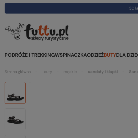
30 la
PODRÓŻE I TREKKING
WSPINACZKA
ODZIEŻ
BUTY
DLA DZIE
Strona główna
buty
męskie
sandały i klapki
San