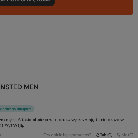
WINSTED MEN
wierdzona zakupem
stylu. A takie chciałem. Ile czasu wytrzymają to się okaże w
lka wytrwają.
.
Czy opinia była pomocna?
Tak
0
Nie
0