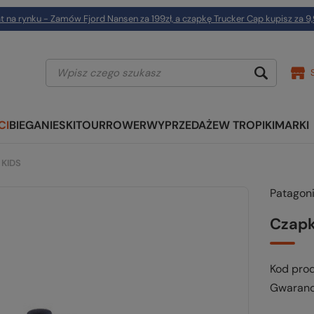
t na rynku - Zamów Fjord Nansen za 199zł, a czapkę Trucker Cap kupisz za 9,
CI
BIEGANIE
SKITOUR
ROWER
WYPRZEDAŻE
W TROPIKI
MARKI
 KIDS
Patagon
Czapk
Kod pro
Gwaranc