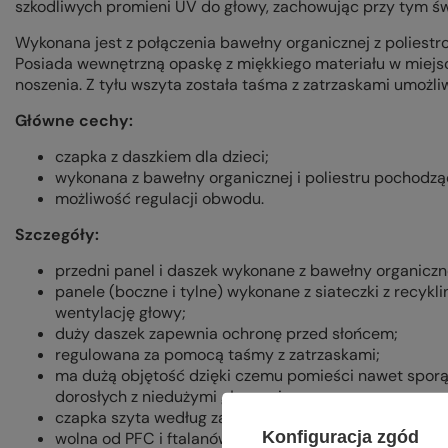
szkodliwych promieni UV do głowy, zachowując przy tym św
Wykonana jest z połączenia bawełny organicznej z poliestr
Posiada wewnętrzną opaskę z miękkiego materiału w miejsc
noszenia. Z tyłu wszyta została taśma z zatrzaskami umożl
Główne cechy:
czapka z daszkiem dla dzieci;
wykonana z bawełny organicznej i poliestru pochodzą
możliwość regulacji obwodu.
Szczegóły:
przedni panel i daszek wykonane z bawełny organiczn
panele (boczne i tylne) wykonane z siateczki z recyk
wentylację głowy;
duży daszek zapewnia ochronę przed słońcem;
regulowana za pomocą taśmy z zatrzaskami;
ma dużą objętość dzięki czemu pomieści nawet sporą 
dorosłych z niedużymi głowami;
czapka szyta według zasad certyfikacji Fair Trade;
Konfiguracja zgód
wolna od PFC i ftalanów;