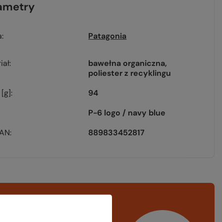
ametry
a
Patagonia
iał
bawełna organiczna
poliester z recyklingu
[g]
94
P-6 logo / navy blue
EAN
889833452817
rawdź
czy masz