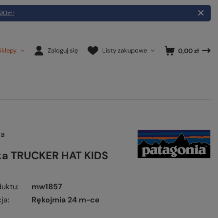
90zł !
Sklepy
Zaloguj się
Listy zakupowe
0,00 zł
ia
a TRUCKER HAT KIDS
duktu
mw1857
ja
Rękojmia 24 m-ce