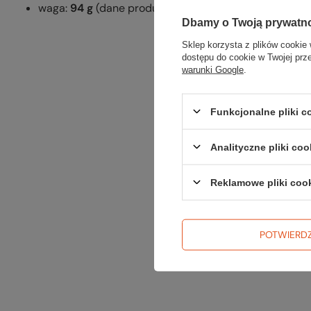
waga:
94 g
(dane producenta).
Dbamy o Twoją prywatn
Sklep korzysta z plików cookie 
dostępu do cookie w Twojej prz
warunki Google
.
Funkcjonalne pliki 
Analityczne pliki coo
Reklamowe pliki coo
POTWIERD