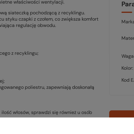
ietne właściwości wentylacji.
Par
ową siateczką pochodzącą z recyklingu.
u styku czapki z czołem, co zwiększa komfort
Mark
iwiająca regulację obwodu.
Mater
cego z recyklingu;
Waga 
Kolor
Kod 
ej;
lingowanego poliestru, zapewniają doskonałą
ilość włosów, sprawdzi się również u osób
Sp