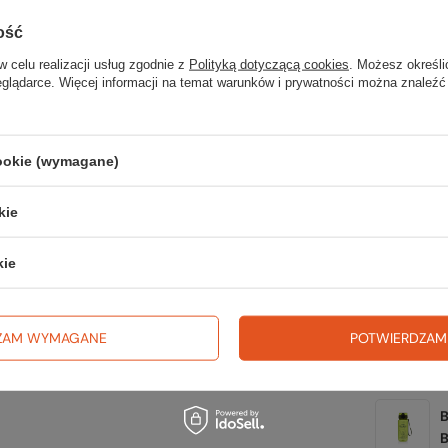
wsz
ość
na wyj
w celu realizacji usług zgodnie z
Polityką dotyczącą cookies
. Możesz określi
trekki
eglądarce. Więcej informacji na temat warunków i prywatności można znaleźć
TWOJ
cookie (wymagane)
kie
Zerknij 
kie
ZAM WYMAGANE
POTWIERDZAM
1
B