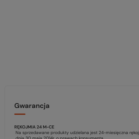
Gwarancja
RĘKOJMIA 24 M-CE
Na sprzedawane produkty udzielana jest 24-miesięczna ręko
dnia 30 maja 2014r. o prawach konsumenta.