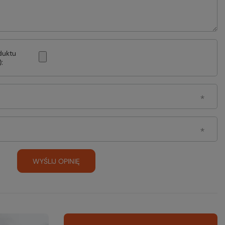
duktu
:
WYŚLIJ OPINIĘ