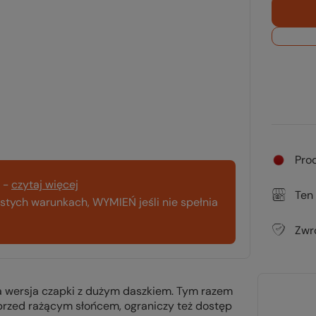
Pro
-
czytaj więcej
Ten
tych warunkach, WYMIEŃ jeśli nie spełnia
Zwr
 wersja czapki z dużym daszkiem. Tym razem
 przed rażącym słońcem, ograniczy też dostęp