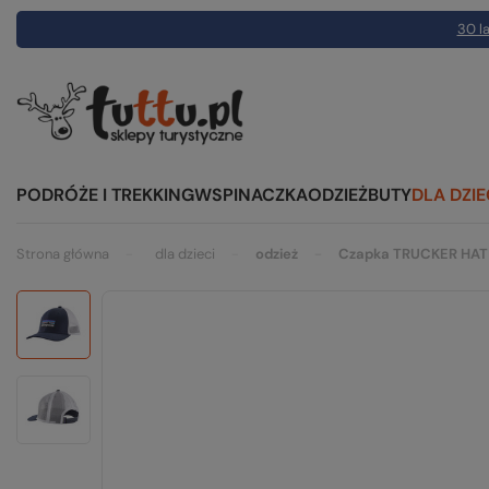
30 la
PODRÓŻE I TREKKING
WSPINACZKA
ODZIEŻ
BUTY
DLA DZIE
Strona główna
dla dzieci
odzież
Czapka TRUCKER HAT