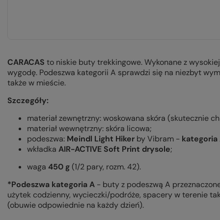
CARACAS
to niskie buty trekkingowe. Wykonane z wysokiej
wygodę. Podeszwa kategorii A sprawdzi się na niezbyt wym
także w mieście.
Szczegóły:
materiał zewnętrzny: woskowana skóra (skutecznie ch
materiał wewnętrzny: skóra licowa;
podeszwa:
Meindl Light Hiker
by Vibram -
kategoria
wkładka
AIR-ACTIVE Soft Print drysole
;
waga
450 g
(1/2 pary, rozm. 42).
*Podeszwa kategoria A
- buty z podeszwą A przeznaczone 
użytek codzienny, wycieczki/podróże, spacery w terenie taki
(obuwie odpowiednie na każdy dzień).