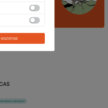
ng, narty
A LISTA SPRZĘTOWA
 WSZYSTKIE
ACAS
wierdzona zakupem