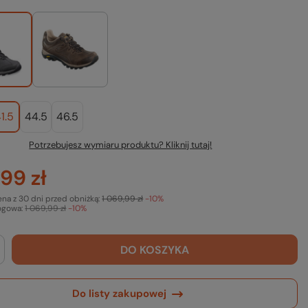
1.5
44.5
46.5
Potrzebujesz wymiaru produktu? Kliknij tutaj!
99 zł
ena z 30 dni przed obniżką:
1 069,99 zł
-10%
ogowa:
1 069,99 zł
-10%
DO KOSZYKA
Do listy zakupowej