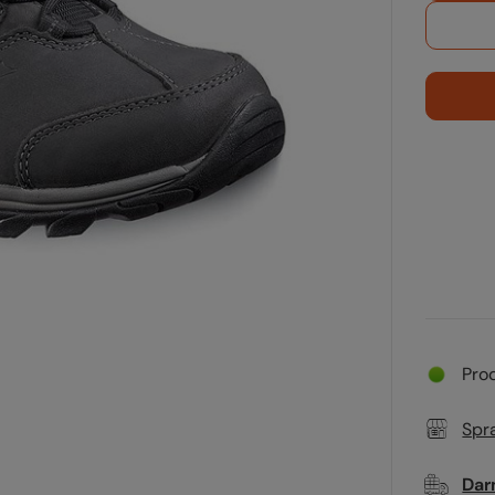
Pro
Spr
Dar