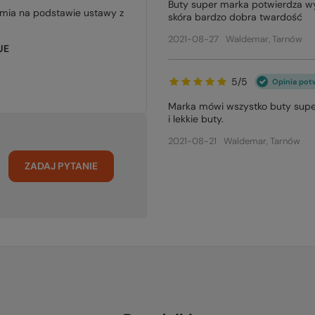
Buty super marka potwierdza wy
jmia na podstawie ustawy z
skóra bardzo dobra twardość
2021-08-27
Waldemar, Tarnów
UE
5/5
Opinia pot
Marka mówi wszystko buty super
i lekkie buty.
2021-08-21
Waldemar, Tarnów
ZADAJ PYTANIE