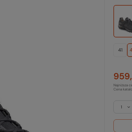
41
4
959,
Najniższa c
Cena katal