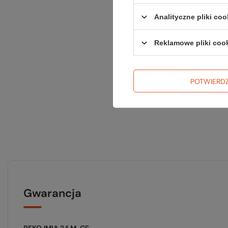
Analityczne pliki coo
Reklamowe pliki coo
POTWIERD
Gwarancja