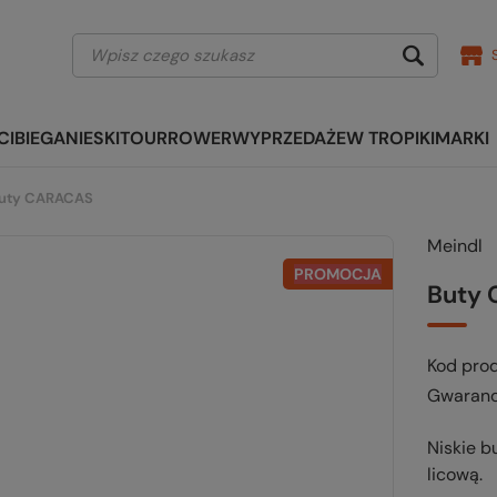
CI
BIEGANIE
SKITOUR
ROWER
WYPRZEDAŻE
W TROPIKI
MARKI
uty CARACAS
Meindl
PROMOCJA
Buty
Kod pro
Gwaranc
Niskie b
licową.