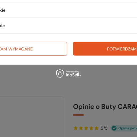
trekki
kie
TWOJ
kie
ZAM WYMAGANE
POTWIERDZAM
Opinie o Buty CAR
5/5
Opinia pot