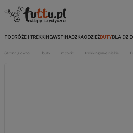
PODRÓŻE I TREKKING
WSPINACZKA
ODZIEŻ
BUTY
DLA DZIE
Strona główna
buty
męskie
trekkingowe niskie
B