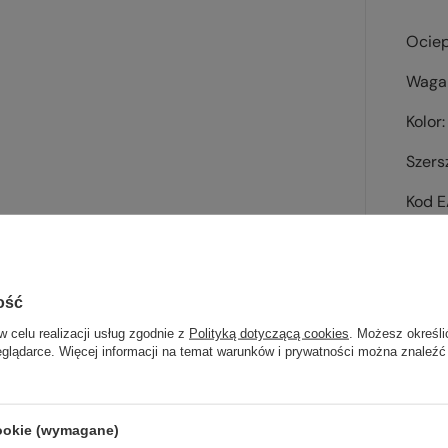
Ociep
Waga 
Kolor
Szers
Kod 
ość
w celu realizacji usług zgodnie z
Polityką dotyczącą cookies
. Możesz określi
Sp
eglądarce. Więcej informacji na temat warunków i prywatności można znaleźć
wsz
cookie (wymagane)
na wyj