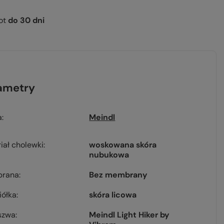
ot
do
30
dni
ametry
a
Meindl
iał cholewki
woskowana skóra
nubukowa
rana
Bez membrany
iółka
skóra licowa
szwa
Meindl Light Hiker by