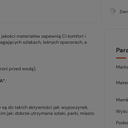
Zwr
 jakości materiałów zapewnią Ci komfort i
agających szlakach, leśnych spacerach, a
Par
Mark
roni przed wodą);
 A
*;
Mater
Memb
są do takich aktywności jak: wypoczynek,
Wyśc
m jak: dobrze utrzymane szlaki, parki, miasto
Pode