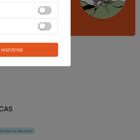
ng, narty
A LISTA SPRZĘTOWA
 WSZYSTKIE
ACAS
wierdzona zakupem