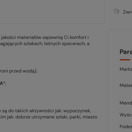
Zwr
 jakości materiałów zapewnią Ci komfort i
agających szlakach, leśnych spacerach, a
Par
Mark
roni przed wodą);
 A
*;
Mater
Memb
są do takich aktywności jak: wypoczynek,
Wyśc
m jak: dobrze utrzymane szlaki, parki, miasto
Pode