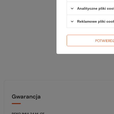
Analityczne pliki coo
Reklamowe pliki coo
POTWIERD
Gwarancja