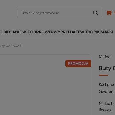
CI
BIEGANIE
SKITOUR
ROWER
WYPRZEDAŻE
W TROPIKI
MARKI
uty CARACAS
Meindl
PROMOCJA
Buty
Kod pro
Gwaranc
Niskie b
licową.