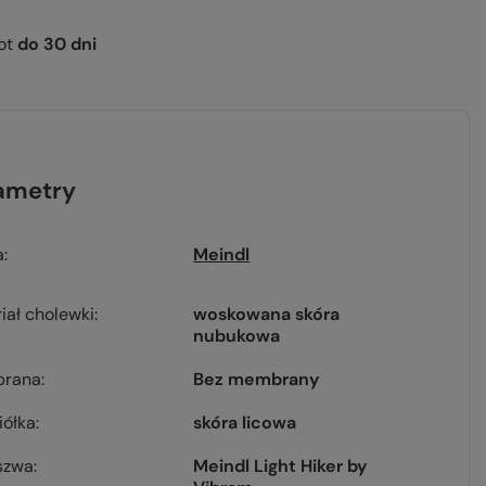
ot
do
30
dni
ametry
a
Meindl
iał cholewki
woskowana skóra
nubukowa
rana
Bez membrany
iółka
skóra licowa
szwa
Meindl Light Hiker by