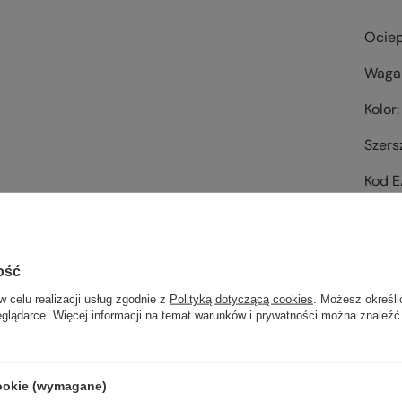
Ociep
Waga 
Kolor
Szers
Kod 
ość
w celu realizacji usług zgodnie z
Polityką dotyczącą cookies
. Możesz określi
Sp
eglądarce. Więcej informacji na temat warunków i prywatności można znaleźć
wsz
cookie (wymagane)
na wyj