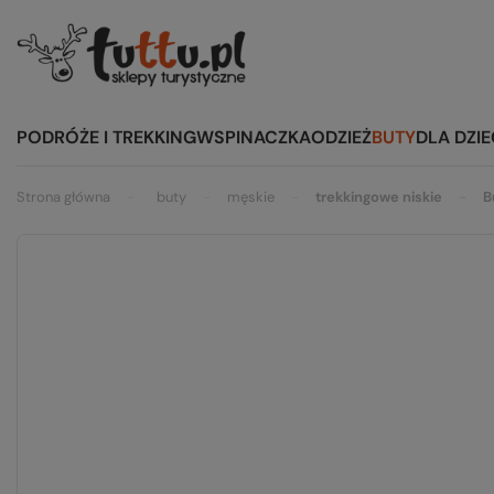
PODRÓŻE I TREKKING
WSPINACZKA
ODZIEŻ
BUTY
DLA DZIE
Strona główna
buty
męskie
trekkingowe niskie
B