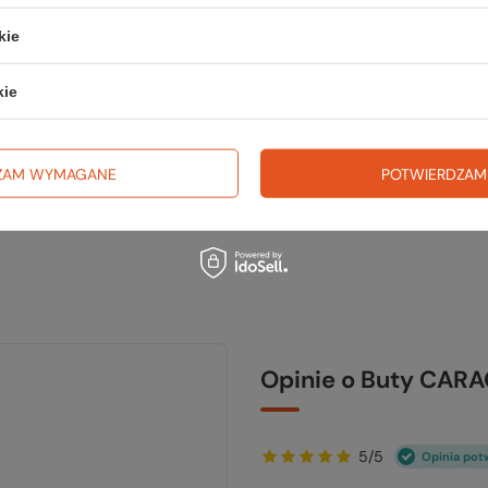
trekki
kie
TWOJ
kie
ZAM WYMAGANE
POTWIERDZAM
Opinie o Buty CAR
5/5
Opinia pot