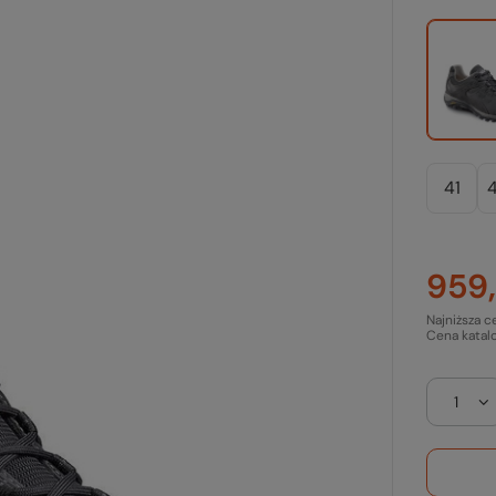
41
4
959,
Najniższa c
Cena katal