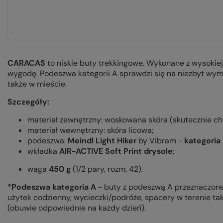
CARACAS
to niskie buty trekkingowe. Wykonane z wysokiej
wygodę. Podeszwa kategorii A sprawdzi się na niezbyt wym
także w mieście.
Szczegóły:
materiał zewnętrzny: woskowana skóra (skutecznie ch
materiał wewnętrzny: skóra licowa;
podeszwa:
Meindl Light Hiker
by Vibram -
kategoria
wkładka
AIR-ACTIVE Soft Print drysole
;
waga
450 g
(1/2 pary, rozm. 42).
*Podeszwa kategoria A
- buty z podeszwą A przeznaczone 
użytek codzienny, wycieczki/podróże, spacery w terenie taki
(obuwie odpowiednie na każdy dzień).