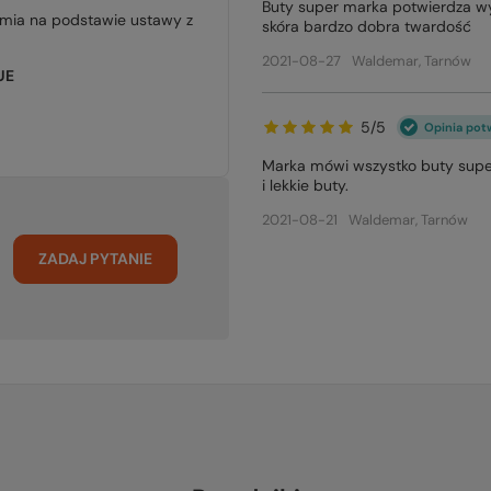
Buty super marka potwierdza wy
jmia na podstawie ustawy z
skóra bardzo dobra twardość
2021-08-27
Waldemar, Tarnów
UE
5/5
Opinia pot
Marka mówi wszystko buty super
i lekkie buty.
2021-08-21
Waldemar, Tarnów
ZADAJ PYTANIE