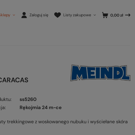
Sklepy
Zaloguj się
Listy zakupowe
0,00 zł
 CARACAS
duktu
ss5260
ja
Rękojmia 24 m-ce
uty trekkingowe z woskowanego nubuku i wyściełane skóra