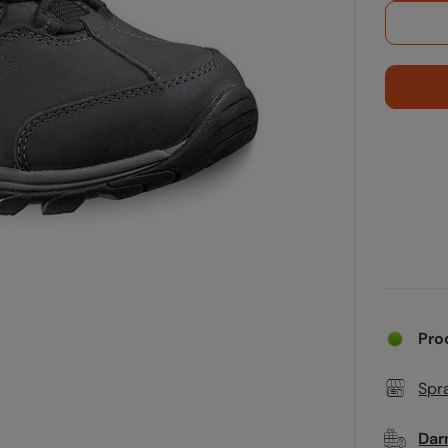
Pro
Spr
Dar