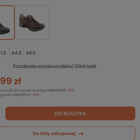
1.5
44.5
46.5
Potrzebujesz wymiaru produktu? Kliknij tutaj!
99 zł
ena z 30 dni przed obniżką:
1 069,99 zł
-10%
ogowa:
1 069,99 zł
-10%
DO KOSZYKA
Do listy zakupowej