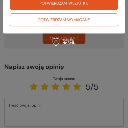
POTWIERDZAM WSZYSTKIE
Potrzebujesz pomocy? Masz pytania?
Zadaj pytanie a my odpowiemy niezwłocznie, najciekawsze pytania i
POTWIERDZAM WYMAGANE
odpowiedzi publikując dla innych.
ZADAJ PYTANIE
Napisz swoją opinię
Twoja ocena:
5/5
Treść twojej opinii