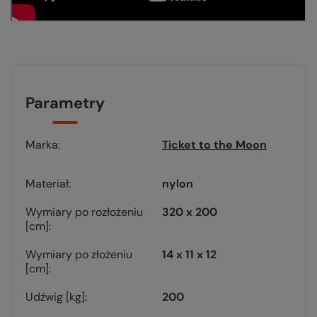
Parametry
Marka
Ticket to the Moon
Materiał
nylon
Wymiary po rozłożeniu
320 x 200
[cm]
Wymiary po złożeniu
14 x 11 x 12
[cm]
Udźwig [kg]
200