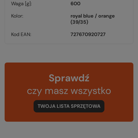
Waga [g]
600
Kolor
royal blue / orange
(39/35)
Kod EAN
727670920727
Sprawdź
czy masz wszystko
TWOJA LISTA SPRZĘTOWA