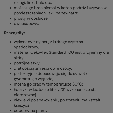
relingi, linki, bale etc.
możesz go brać niemal w każdą podróż i używać w
pomieszczeniach, jak i na zewnątrz;
prosty w obsłudze;
dwuosobowy.
Szczegóły:
wykonany z nylonu, z którego szyte są
spadochrony;
materiał Oeko-Tex Standard 100 jest przyjemny dla
skóry;
potrójne szwy;
z łatwością zmieści dwie osoby;
perfekcyjnie dopasowuje się do sylwetki
gwarantując wygodę;
można go prać w temperaturze 3
0
ºC;
haczyki w kształcie litery "S" wykonane ze stali
nierdzewnej
niewielki po spakowaniu, po złożeniu ma kształt
księżyca;
odporny na plamy;