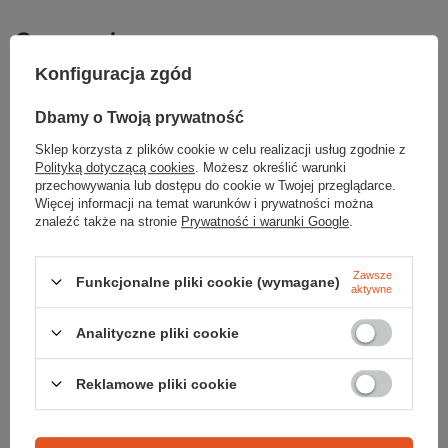
Gwarancja
Konfiguracja zgód
10 LAT GWARANCJI TICKET TO THE MOON
Dbamy o Twoją prywatność
10-cio letnia gwarancja producenta na
standardowe produkty TTTM. Aby skorzystać z
Sklep korzysta z plików cookie w celu realizacji usług zgodnie z
gwarancji należy skontaktować się
Polityką dotyczącą cookies
. Możesz określić warunki
bezpośrednio z producentem. Gwarancja nie
przechowywania lub dostępu do cookie w Twojej przeglądarce.
obejmuje uszkodzeń mechanicznych
Więcej informacji na temat warunków i prywatności można
powstałych z winy użytkownika, uszkodzeń
powstałych w wyniku zbyt długiej wystawy
znaleźć także na stronie
Prywatność i warunki Google
.
produktu na promieniowanie UV, a także
naturalnego zużycia. Aby uzyskać gwarancję
bez konieczności okazywania dokumentu
Zawsze
Funkcjonalne pliki cookie (wymagane)
zakupu, produkt należy zarejestrować na
aktywne
stronie:
https://ticketothemoon.com/pages/warranty
Analityczne pliki cookie
PODMIOT ODPOWIEDZIALNY ZA TEN PRODUKT NA TERENIE UE
CRAG SPORT Klocek Matrejek sp.j.
Więcej
Reklamowe pliki cookie