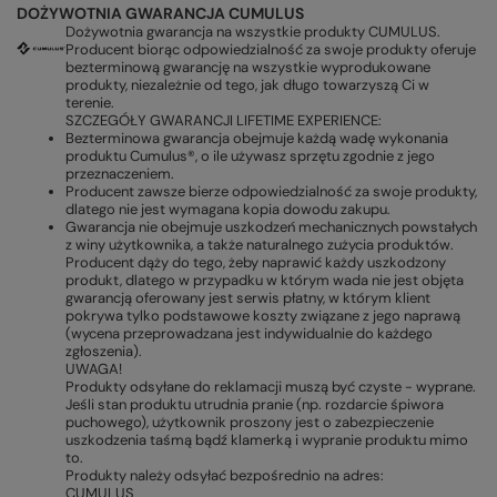
DOŻYWOTNIA GWARANCJA CUMULUS
Dożywotnia gwarancja na wszystkie produkty CUMULUS.
Producent biorąc odpowiedzialność za swoje produkty oferuje
bezterminową gwarancję na wszystkie wyprodukowane
produkty, niezależnie od tego, jak długo towarzyszą Ci w
terenie.
SZCZEGÓŁY GWARANCJI LIFETIME EXPERIENCE:
Bezterminowa gwarancja obejmuje każdą wadę wykonania
produktu Cumulus®, o ile używasz sprzętu zgodnie z jego
przeznaczeniem.
Producent zawsze bierze odpowiedzialność za swoje produkty,
dlatego nie jest wymagana kopia dowodu zakupu.
Gwarancja nie obejmuje uszkodzeń mechanicznych powstałych
z winy użytkownika, a także naturalnego zużycia produktów.
Producent dąży do tego, żeby naprawić każdy uszkodzony
produkt, dlatego w przypadku w którym wada nie jest objęta
gwarancją oferowany jest serwis płatny, w którym klient
pokrywa tylko podstawowe koszty związane z jego naprawą
(wycena przeprowadzana jest indywidualnie do każdego
zgłoszenia).
UWAGA!
Produkty odsyłane do reklamacji muszą być czyste - wyprane.
Jeśli stan produktu utrudnia pranie (np. rozdarcie śpiwora
puchowego), użytkownik proszony jest o zabezpieczenie
uszkodzenia taśmą bądź klamerką i wypranie produktu mimo
to.
Produkty należy odsyłać bezpośrednio na adres:
CUMULUS