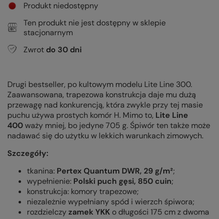
Produkt niedostępny
Ten produkt nie jest dostępny w sklepie
stacjonarnym
Zwrot
do
30
dni
Drugi bestseller, po kultowym modelu Lite Line 300.
Zaawansowana, trapezowa konstrukcja daje mu dużą
przewagę nad konkurencją, która zwykle przy tej masie
puchu używa prostych komór H. Mimo to,
Lite Line
400
waży mniej, bo jedyne 705 g. Śpiwór ten także może
nadawać się do użytku w lekkich warunkach zimowych.
Szczegóły:
tkanina:
Pertex Quantum DWR, 29 g/m²
;
wypełnienie:
Polski puch gęsi, 850 cuin
;
konstrukcja: komory trapezowe;
niezależnie wypełniany spód i wierzch śpiwora;
rozdzielczy
zamek YKK
o długości 175 cm z dwoma