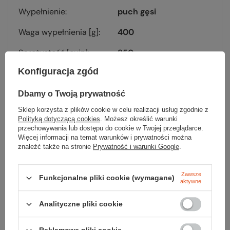
Wypełnienie
puch gęsi
Waga wypełnienia [g]
400
Sprężystość [cuin]
850
Konfiguracja zgód
Kołnierz termiczny
nie
Listwa termiczna
tak
Dbamy o Twoją prywatność
Sklep korzysta z plików cookie w celu realizacji usług zgodnie z
Opcja zamka
prawy
Polityką dotyczącą cookies
. Możesz określić warunki
przechowywania lub dostępu do cookie w Twojej przeglądarce.
T comfort [°C]
2
Więcej informacji na temat warunków i prywatności można
znaleźć także na stronie
Prywatność i warunki Google
.
T lim [°C]
-4
T extreme [°C]
-20
Zawsze
Funkcjonalne pliki cookie (wymagane)
aktywne
Kolor
zielony
Analityczne pliki cookie
Waga [g]
705