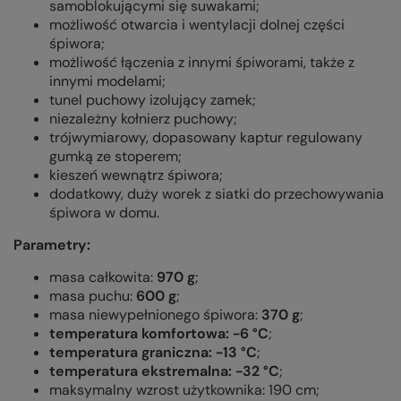
samoblokującymi się suwakami;
możliwość otwarcia i wentylacji dolnej części
śpiwora;
możliwość łączenia z innymi śpiworami, także z
innymi modelami;
tunel puchowy izolujący zamek;
niezależny kołnierz puchowy;
trójwymiarowy, dopasowany kaptur regulowany
gumką ze stoperem;
kieszeń wewnątrz śpiwora;
dodatkowy, duży worek z siatki do przechowywania
śpiwora w domu.
Parametry:
masa całkowita:
97
0
g
;
masa puchu:
600 g
;
masa niewypełnionego śpiwora:
370
g
;
temperatura komfortowa: -6
°C
;
temperatura graniczna:
-13 °C
;
temperatura ekstremalna:
-32 °C
;
maksymalny wzrost użytkownika: 190 cm;