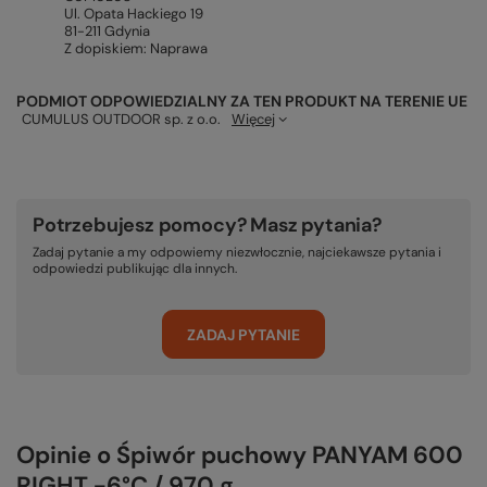
Ul. Opata Hackiego 19
81-211 Gdynia
Z dopiskiem: Naprawa
PODMIOT ODPOWIEDZIALNY ZA TEN PRODUKT NA TERENIE UE
CUMULUS OUTDOOR sp. z o.o.
Więcej
Potrzebujesz pomocy? Masz pytania?
Zadaj pytanie a my odpowiemy niezwłocznie, najciekawsze pytania i
odpowiedzi publikując dla innych.
ZADAJ PYTANIE
Opinie o Śpiwór puchowy PANYAM 600
RIGHT -6°C / 970 g