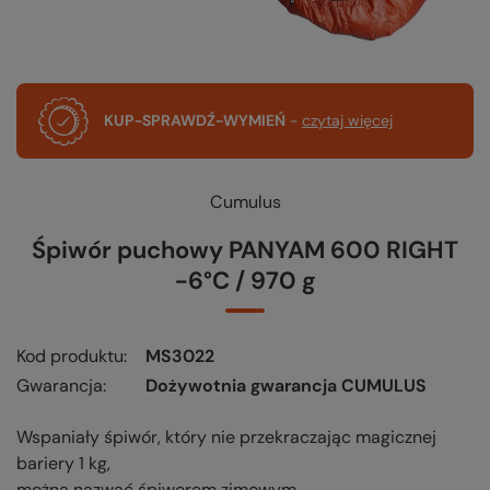
KUP-SPRAWDŹ-WYMIEŃ
-
czytaj więcej
Cumulus
Śpiwór puchowy PANYAM 600 RIGHT
-6°C / 970 g
Kod produktu
MS3022
Gwarancja
Dożywotnia gwarancja CUMULUS
Wspaniały śpiwór, który nie przekraczając magicznej
bariery 1 kg,
można nazwać śpiworem zimowym.