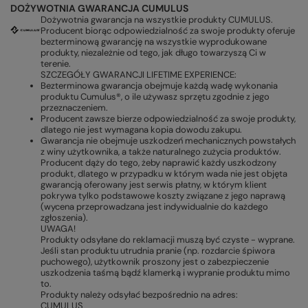
DOŻYWOTNIA GWARANCJA CUMULUS
Dożywotnia gwarancja na wszystkie produkty CUMULUS.
Producent biorąc odpowiedzialność za swoje produkty oferuje
bezterminową gwarancję na wszystkie wyprodukowane
produkty, niezależnie od tego, jak długo towarzyszą Ci w
terenie.
SZCZEGÓŁY GWARANCJI LIFETIME EXPERIENCE:
Bezterminowa gwarancja obejmuje każdą wadę wykonania
produktu Cumulus®, o ile używasz sprzętu zgodnie z jego
przeznaczeniem.
Producent zawsze bierze odpowiedzialność za swoje produkty,
dlatego nie jest wymagana kopia dowodu zakupu.
Gwarancja nie obejmuje uszkodzeń mechanicznych powstałych
z winy użytkownika, a także naturalnego zużycia produktów.
Producent dąży do tego, żeby naprawić każdy uszkodzony
produkt, dlatego w przypadku w którym wada nie jest objęta
gwarancją oferowany jest serwis płatny, w którym klient
pokrywa tylko podstawowe koszty związane z jego naprawą
(wycena przeprowadzana jest indywidualnie do każdego
zgłoszenia).
UWAGA!
Produkty odsyłane do reklamacji muszą być czyste - wyprane.
Jeśli stan produktu utrudnia pranie (np. rozdarcie śpiwora
puchowego), użytkownik proszony jest o zabezpieczenie
uszkodzenia taśmą bądź klamerką i wypranie produktu mimo
to.
Produkty należy odsyłać bezpośrednio na adres:
CUMULUS