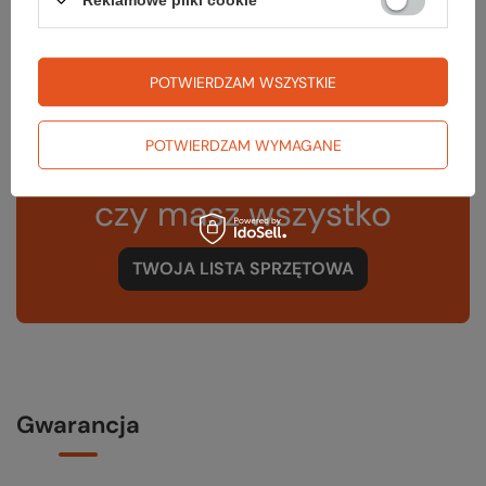
Reklamowe pliki cookie
Kod EAN
5908221347896
POTWIERDZAM WSZYSTKIE
POTWIERDZAM WYMAGANE
Sprawdź
czy masz wszystko
TWOJA LISTA SPRZĘTOWA
Gwarancja