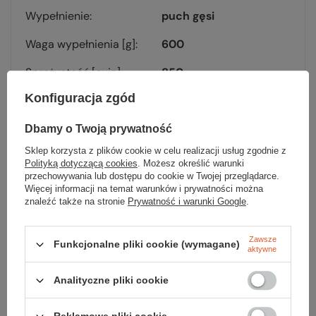
Wypełnienie
puch gęsi
Waga wypełnienia [g]
600
Sprężystość [cuin]
850
Konfiguracja zgód
Kołnierz termiczny
tak
Listwa termiczna
tak
Dbamy o Twoją prywatność
Sklep korzysta z plików cookie w celu realizacji usług zgodnie z
Opcja zamka
prawy
Polityką dotyczącą cookies
. Możesz określić warunki
przechowywania lub dostępu do cookie w Twojej przeglądarce.
T comfort [°C]
-6
Więcej informacji na temat warunków i prywatności można
znaleźć także na stronie
Prywatność i warunki Google
.
T lim [°C]
-13
T extreme [°C]
-32
Zawsze
Funkcjonalne pliki cookie (wymagane)
aktywne
Kolor
golden flame
Analityczne pliki cookie
Waga [g]
970