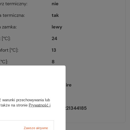
erz termiczny
nie
a termiczna
tak
a zamka
lewy
 [°C]
24
fort [°C]
13
[°C]
8
reme [°C]
-3
Sapphire
[g]
1190
ć warunki przechowywania lub
 także na stronie
Prywatność i
EAN
5908221344185
Zawsze aktywne