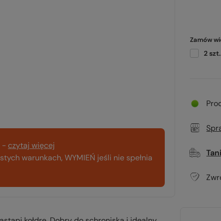
Zamów wię
2
szt.
Pro
Spr
-
czytaj więcej
Tan
tych warunkach, WYMIEŃ jeśli nie spełnia
Zwr
stąpi kołdrę. Dobry do schroniska i idealny