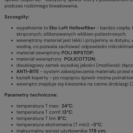
podczas rodzinnego biwakowania.
Szczegóły:
wypełnienie to
Eko Loft Hollowfiber
- bardzo ciepła, 
skręconych, silikonowanych włókien poliestrowych;
wewnętrzny materiał jest lekki i przyjemny w dotyku
wodną, co pozwala zachować odpowiedni mikroklimat
materiał zewnętrzny
POLI RIPSTOP
;
materiał wewnętrzny
POLICOTTON
;
dwubiegowy zamek wysokiej jakości (możliwość złącz
ANTI-BITE
- system zabezpieczenia materiału przed
kształt koperty - po rozpięciu śpiwór można potraktow
wewnątrz znajduje się kieszonka na cenne drobiazgi (
Parametry techniczne:
temperatura T max:
24°C
;
temperatura T comf:
13°C
;
temperatura T lim:
8°C
;
temperatura ekstremalna (T min):
-3°C
;
maksymalny wzrost użytkownika:
178 cm
;