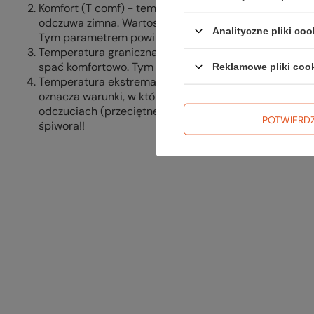
Komfort (T comf) - temperatura, w jakiej człowiek zna
odczuwa zimna. Wartość ta odnosi się do (standardowe
Analityczne pliki coo
Tym parametrem powinny kierować się kobiety wybier
Temperatura graniczna (T lim) - najniższa temperatu
spać komfortowo. Tym parametrem powinni kierować s
Reklamowe pliki coo
Temperatura ekstremalna (T min) - przekroczenie tej 
oznacza warunki, w których można przetrwać najwyżej
odczuciach (przeciętnej kobiety). Tą temperaturą nie
POTWIERD
śpiwora!!