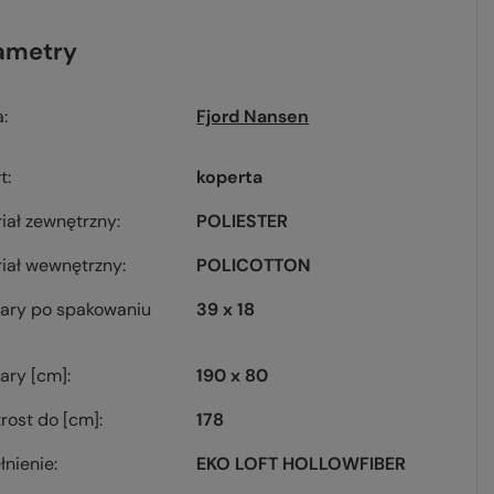
ametry
a
Fjord Nansen
łt
koperta
iał zewnętrzny
POLIESTER
iał wewnętrzny
POLICOTTON
ary po spakowaniu
39 x 18
ary [cm]
190 x 80
rost do [cm]
178
nienie
EKO LOFT HOLLOWFIBER