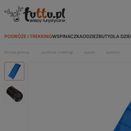
PODRÓŻE I TREKKING
WSPINACZKA
ODZIEŻ
BUTY
DLA DZIE
Strona główna
podróże i trekking
spanie
śpiwory