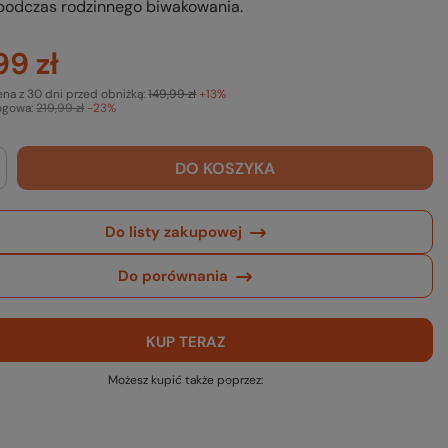
 podczas rodzinnego biwakowania.
99 zł
ena z 30 dni przed obniżką:
149,99 zł
+13%
ogowa:
219,99 zł
-23%
DO KOSZYKA
Do listy zakupowej
Do porównania
KUP TERAZ
Możesz kupić także poprzez: