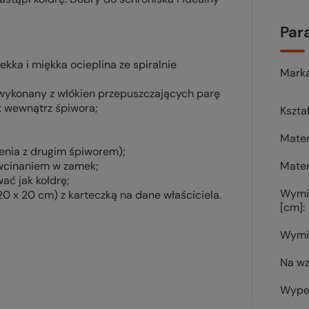
Par
lekka i miękka ocieplina ze spiralnie
Mark
, wykonany z włókien przepuszczających parę
 wewnątrz śpiwora;
Kszta
Mater
enia z drugim śpiworem);
 wcinaniem w zamek;
Mater
ać jak kołdrę;
Wymi
20 x 20 cm) z karteczką na dane właściciela.
[cm]
Wymi
Na wz
Wypeł