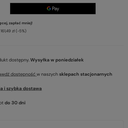
cej, zapłać mniej!
161,49 zł
(-
5
%)
dukt dostępny
Wysyłka
w poniedziałek
awdź dostępność
w naszych
sklepach stacjonarnych
ia i szybka dostawa
ot
do
30
dni