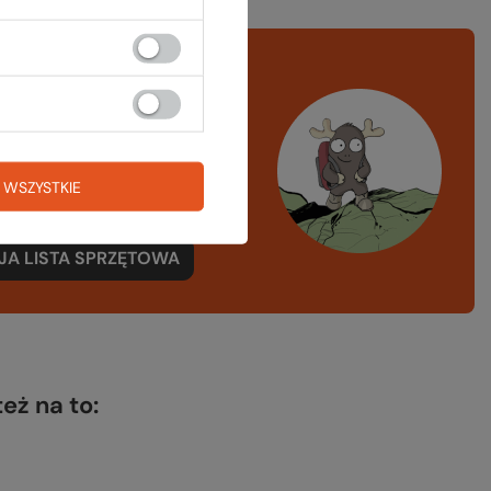
rawdź
czy masz
ystko
azd w góry, kajak,
 WSZYSTKIE
ng, narty
A LISTA SPRZĘTOWA
też na to: