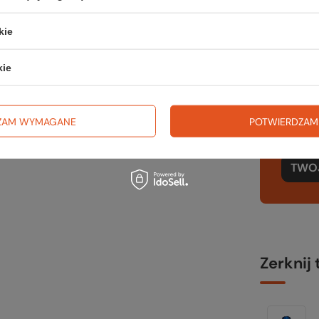
jduje się w równowadze termicznej i nie
j), najedzonej kobiety, po średnim wysiłku.
kie
ając śpiwór.
Sp
ra, w jakiej (standardowy mężczyzna) może
ię mężczyźni wybierając śpiwór.
kie
wsz
wartości powoduje ryzyko hipotermii i
 sześć godzin (parametr oparty na
na wyj
 powinniśmy się kierować przy zakupie
ZAM WYMAGANE
POTWIERDZAM
trekki
TWOJ
Zerknij 