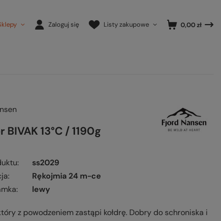
Sklepy
Zaloguj się
Listy zakupowe
0,00 zł
ansen
r BIVAK 13°C / 1190g
duktu
ss2029
ja
Rękojmia 24 m-ce
amka
lewy
który z powodzeniem zastąpi kołdrę. Dobry do schroniska i