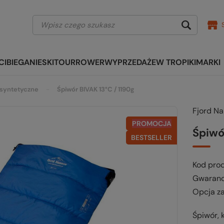
CI
BIEGANIE
SKITOUR
ROWER
WYPRZEDAŻE
W TROPIKI
MARKI
syntetyczne
Śpiwór BIVAK 13°C / 1190g
Fjord N
PROMOCJA
Śpiwó
BESTSELLER
Kod pro
Gwaranc
Opcja z
Śpiwór, 