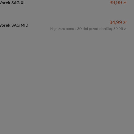
39,99 zł
Worek SAG XL
34,99 zł
Worek SAG MID
Najniższa cena z 30 dni przed obniżką:
39,99 zł