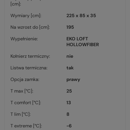
[cm]
Wymiary [cm]
225 x 85 x 35
Na wzrost do [cm]
195
Wypełnienie
EKO LOFT
HOLLOWFIBER
Kołnierz termiczny
nie
Listwa termiczna
tak
Opcja zamka
prawy
T max [°C]
25
T comfort [°C]
13
T lim [°C]
8
T extreme [°C]
-6