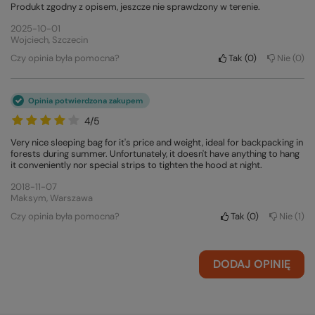
Produkt zgodny z opisem, jeszcze nie sprawdzony w terenie.
2025-10-01
Wojciech, Szczecin
Czy opinia była pomocna?
Tak
0
Nie
0
Opinia potwierdzona zakupem
4/5
Very nice sleeping bag for it's price and weight, ideal for backpacking in
forests during summer. Unfortunately, it doesn't have anything to hang
it conveniently nor special strips to tighten the hood at night.
2018-11-07
Maksym, Warszawa
Czy opinia była pomocna?
Tak
0
Nie
1
DODAJ OPINIĘ