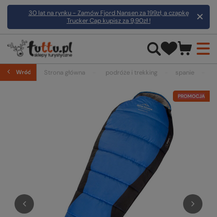
30 lat na rynku - Zamów Fjord Nansen za 199zł, a czapkę
Trucker Cap kupisz za 9,90zł !
Wróć
Strona główna
podróże i trekking
spanie
ś
PROMOCJA