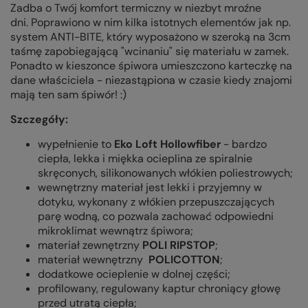
Zadba o Twój komfort termiczny w niezbyt mroźne
dni. Poprawiono w nim kilka istotnych elementów jak np.
system ANTI-BITE, który wyposażono w szeroką na 3cm
taśmę zapobiegającą "wcinaniu" się materiału w zamek.
Ponadto w kieszonce śpiwora umieszczono karteczkę na
dane właściciela - niezastąpiona w czasie kiedy znajomi
mają ten sam śpiwór! :)
Szczegóły:
wypełnienie to
Eko Loft Hollowfiber
- bardzo
ciepła, lekka i miękka ocieplina
ze spiralnie
skręconych, silikonowanych włókien poliestrowych;
wewnętrzny materiał jest lekki i przyjemny w
dotyku, wykonany z włókien przepuszczających
parę wodną, co pozwala zachować odpowiedni
mikroklimat wewnątrz śpiwora;
materiał zewnętrzny
POLI RIPSTOP
;
materiał wewnętrzny
POLICOTTON
;
dodatkowe ocieplenie w dolnej części;
profilowany, regulowany kaptur chroniący głowę
przed utratą ciepła;