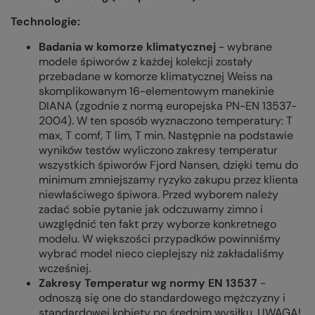
Technologie:
Badania w komorze klimatycznej
- wybrane
modele śpiworów z każdej kolekcji zostały
przebadane w komorze klimatycznej Weiss na
skomplikowanym 16-elementowym manekinie
DIANA (zgodnie z normą europejska PN-EN 13537-
2004). W ten sposób wyznaczono temperatury: T
max, T comf, T lim, T min. Następnie na podstawie
wyników testów wyliczono zakresy temperatur
wszystkich śpiworów Fjord Nansen, dzięki temu do
minimum zmniejszamy ryzyko zakupu przez klienta
niewłaściwego śpiwora. Przed wyborem należy
zadać sobie pytanie jak odczuwamy zimno i
uwzględnić ten fakt przy wyborze konkretnego
modelu. W większości przypadków powinniśmy
wybrać model nieco cieplejszy niż zakładaliśmy
wcześniej.
Zakresy Temperatur wg normy EN 13537
-
odnoszą się one do standardowego mężczyzny i
standardowej kobiety po średnim wysiłku. UWAGA!