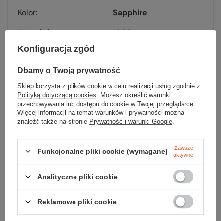
Kolor
Sapphire
Waga [g]
1060
Konfiguracja zgód
Kod EAN
5908221344123
Dbamy o Twoją prywatność
Sklep korzysta z plików cookie w celu realizacji usług zgodnie z
Polityką dotyczącą cookies
. Możesz określić warunki
przechowywania lub dostępu do cookie w Twojej przeglądarce.
Więcej informacji na temat warunków i prywatności można
Sprawdź
znaleźć także na stronie
Prywatność i warunki Google
.
czy masz wszystko
Zawsze
Funkcjonalne pliki cookie (wymagane)
aktywne
TWOJA LISTA SPRZĘTOWA
Analityczne pliki cookie
Reklamowe pliki cookie