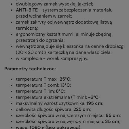
dwubiegowy zamek wysokiej jakości;
ANTI-BITE
- system zabezpieczenia materiału
przed wcinaniem w zamek;
zamek zakryty od wewnątrz dodatkową listwą
termiczną;
ergonomiczny kształt mumii eliminuje zbędną
przestrzeń do ogrzania;
wewnątrz znajduje się kieszonka na cenne drobiazgi
(20 x 20 cm) z karteczką na dane właściciela;
w komplecie - worek kompresyjny.
Parametry techniczne:
temperatura T max:
25°C
;
temperatura T comf:
13°C
;
temperatura T lim:
8°C
;
temperatura ekstremalna (T min):
-6°C
;
maksymalny wzrost użytkownika:
195 cm
;
całkowita długość śpiwora:
225 cm
;
szerokość śpiwora w najszerszym miejscu:
85 cm
;
szerokość śpiwora w najwęższym miejscu:
35 cm
;
waga: 1060 g (bez pokrowca).