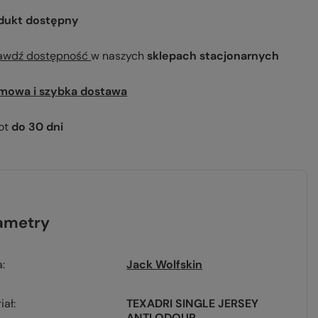
dukt dostępny
awdź dostępność
w naszych
sklepach stacjonarnych
mowa i szybka dostawa
ot
do
30
dni
ametry
a
Jack Wolfskin
iał
TEXADRI SINGLE JERSEY
ANTI ODOUR