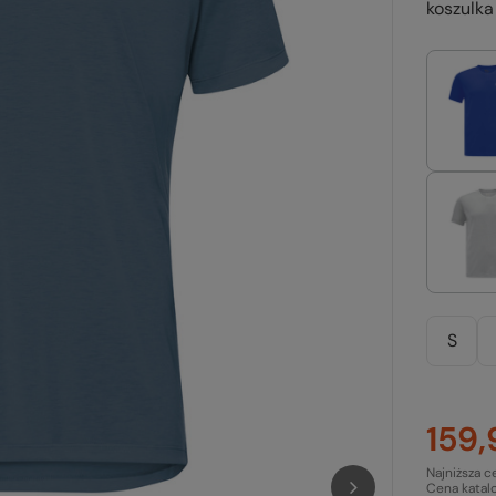
koszulka
S
159,
Najniższa c
Cena katal