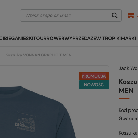
CI
BIEGANIE
SKITOUR
ROWER
WYPRZEDAŻE
W TROPIKI
MARKI
Koszulka VONNAN GRAPHIC T MEN
Jack Wol
PROMOCJA
Koszu
NOWOŚĆ
MEN
Kod pro
Gwaranc
Koszulka