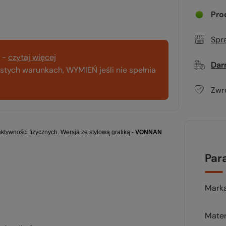
Pro
Spr
-
czytaj więcej
Dar
tych warunkach, WYMIEŃ jeśli nie spełnia
Zwr
tywności fizycznych. Wersja ze stylową grafiką -
VONNAN
Par
Mark
Mater