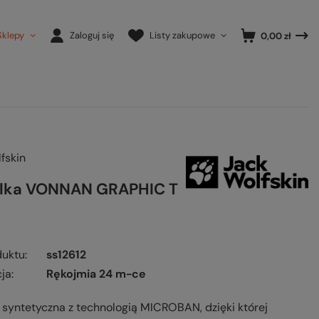
Sklepy
Zaloguj się
Listy zakupowe
0,00 zł
fskin
lka VONNAN GRAPHIC T
duktu
ss12612
ja
Rękojmia 24 m-ce
 syntetyczna z technologią MICROBAN, dzięki której