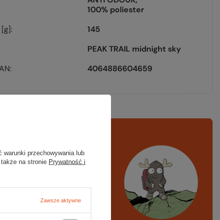
100% poliester
[g]
145
PEAK TRAIL midnight sky
EAN
4064886604659
rawdź
czy masz
ć warunki przechowywania lub
ystko
 także na stronie
Prywatność i
azd w góry, kajak,
ng, narty
Zawsze aktywne