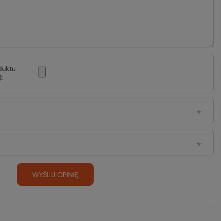
duktu
:
WYŚLIJ OPINIĘ