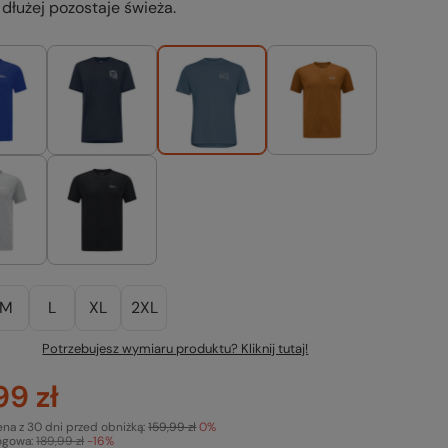
 dłużej pozostaje świeża.
M
L
XL
2XL
Potrzebujesz wymiaru produktu? Kliknij tutaj!
99 zł
ena z 30 dni przed obniżką:
159,99 zł
0%
ogowa:
189,99 zł
-16%