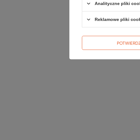
Analityczne pliki coo
Reklamowe pliki coo
POTWIERD