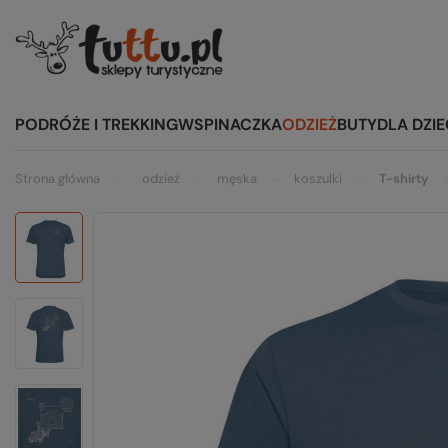
PODRÓŻE I TREKKING
WSPINACZKA
ODZIEŻ
BUTY
DLA DZIE
Strona główna
odzież
męska
koszulki
T-shirty