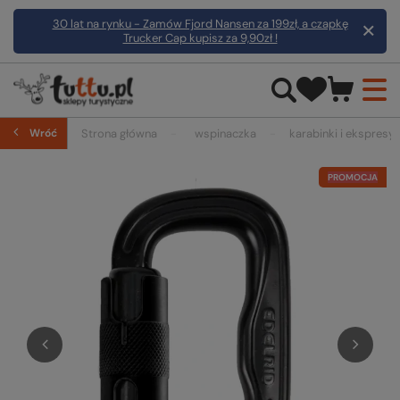
30 lat na rynku - Zamów Fjord Nansen za 199zł, a czapkę
Trucker Cap kupisz za 9,90zł !
Wróć
Strona główna
wspinaczka
karabinki i ekspresy
PROMOCJA