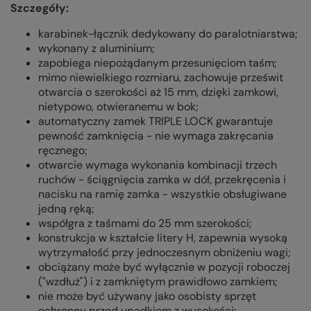
Szczegóły:
karabinek-łącznik dedykowany do paralotniarstwa;
wykonany z aluminium;
zapobiega niepożądanym przesunięciom taśm;
mimo niewielkiego rozmiaru, zachowuje prześwit
otwarcia o szerokości aż 15 mm, dzięki zamkowi,
nietypowo, otwieranemu w bok;
automatyczny zamek TRIPLE LOCK gwarantuje
pewność zamknięcia - nie wymaga zakręcania
ręcznego;
otwarcie wymaga wykonania kombinacji trzech
ruchów - ściągnięcia zamka w dół, przekręcenia i
nacisku na ramię zamka - wszystkie obsługiwane
jedną ręką;
współgra z taśmami do 25 mm szerokości;
konstrukcja w kształcie litery H, zapewnia wysoką
wytrzymałość przy jednoczesnym obniżeniu wagi;
obciążany może być wyłącznie w pozycji roboczej
("wzdłuż") i z zamkniętym prawidłowo zamkiem;
nie może być używany jako osobisty sprzęt
ochronny przed upadkiem z wysokości;