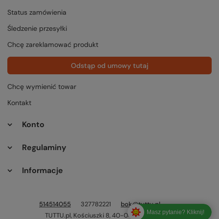
Status zamówienia
Śledzenie przesyłki
Chcę zareklamować produkt
Odstąp od umowy tutaj
Chcę wymienić towar
Kontakt
Konto
Regulaminy
Informacje
514514055
327782221
bok@tuttu.pl
Masz pytanie? Kliknij!
TUTTU.pl
,
Kościuszki 8
,
40-049
Katowice