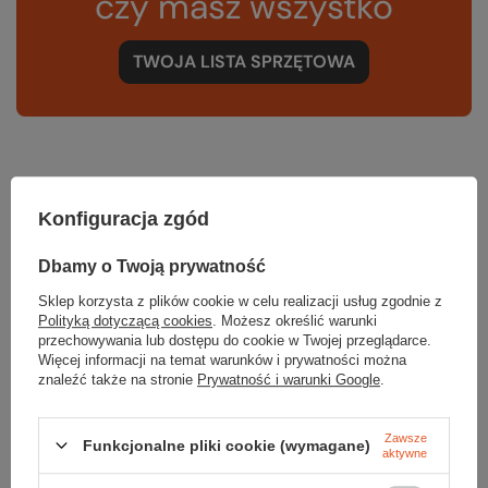
czy masz wszystko
TWOJA LISTA SPRZĘTOWA
Zerknij też na to:
Konfiguracja zgód
Dbamy o Twoją prywatność
Sklep korzysta z plików cookie w celu realizacji usług zgodnie z
Pętla MISSION LIGHT 120 cm
Polityką dotyczącą cookies
. Możesz określić warunki
przechowywania lub dostępu do cookie w Twojej przeglądarce.
62,99 zł
Więcej informacji na temat warunków i prywatności można
Najniższa cena z 30 dni przed obniżką:
62,99 zł
znaleźć także na stronie
Prywatność i warunki Google
.
Taśma na metry PA 20 TUBULAR TAPE
9,99 zł
Zawsze
Funkcjonalne pliki cookie (wymagane)
aktywne
Najniższa cena z 30 dni przed obniżką:
9,99 zł