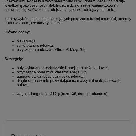
uderzeniami. Podeszwa wykonana z mieszanki Vibram MegaGrip oferuje
wyjątkową przyczepność i stabilność, a dzięki strefie wspinaczkowej i
sprawdza się zarówno na podejściach, jak i w trudniejszym terenie.
Idealny wybór dla kobiet poszukujących połączenia funkcjonalności, ochrony
i stylu w lekkim, technicznym bucie.
Główne cechy:
niska waga;
syntetyczna cholewka;
przyczepna podeszwa Vibram® MegaGrip.
Szczegóły:
buty wykonane z technicznie tkanej tkaniny żakardowej;
przyczepna podeszwa Vibram® MegaGrip;
gumowy otok zabezpieczający cholewkę;
długie sznurowanie pozwalające na maksymalne dopasowanie
butów;
waga jednego buta:
310
g
(rozm. 38, dane producenta).