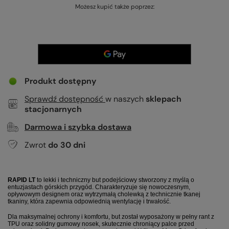
Możesz kupić także poprzez:
Produkt dostępny
Sprawdź dostępność
w naszych
sklepach
stacjonarnych
Darmowa i szybka dostawa
Zwrot
do
30
dni
RAPID LT
to lekki i techniczny but podejściowy stworzony z myślą o
entuzjastach górskich przygód. Charakteryzuje się nowoczesnym,
opływowym designem oraz wytrzymałą cholewką z technicznie tkanej
tkaniny, która zapewnia odpowiednią wentylację i trwałość.
Dla maksymalnej ochrony i komfortu, but został wyposażony w pełny rant z
TPU oraz solidny gumowy nosek, skutecznie chroniący palce przed