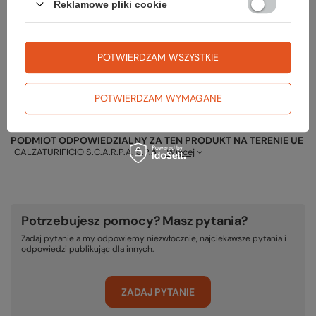
Reklamowe pliki cookie
Gwarancja
POTWIERDZAM WSZYSTKIE
RĘKOJMIA 24 M-CE
POTWIERDZAM WYMAGANE
Na sprzedawane produkty udzielana jest 24-miesięczna rękojmia na
podstawie ustawy z dnia 30 maja 2014r. o prawach konsumenta.
PODMIOT ODPOWIEDZIALNY ZA TEN PRODUKT NA TERENIE UE
CALZATURIFICIO S.C.A.R.P.A. S.P.A.
Więcej
Potrzebujesz pomocy? Masz pytania?
Zadaj pytanie a my odpowiemy niezwłocznie, najciekawsze pytania i
odpowiedzi publikując dla innych.
ZADAJ PYTANIE