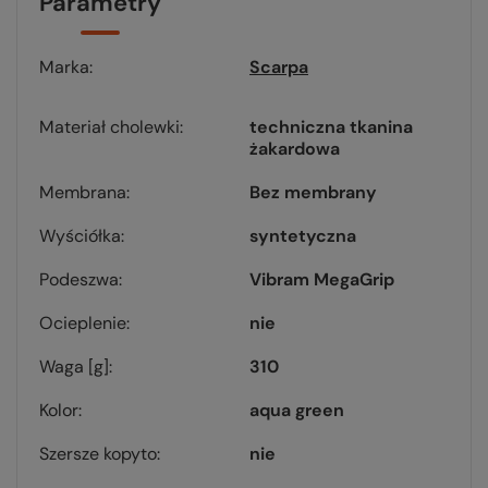
Parametry
Marka
Scarpa
Materiał cholewki
techniczna tkanina
żakardowa
Membrana
Bez membrany
Wyściółka
syntetyczna
Podeszwa
Vibram MegaGrip
Ocieplenie
nie
Waga [g]
310
Kolor
aqua green
Szersze kopyto
nie