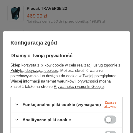
Plecak TRAVERSE 22
469,99 zł
Najniższa cena z 30 dni przed obniżką:
499,99 zł
Skarpety RUN ZERO CUSHION ANKLE
99,99 zł
Konfiguracja zgód
Koszulka z wełną merino ACTIVE ULTRALITE V-
Dbamy o Twoją prywatność
NECK SHORT SLEEVE WOMEN
Sklep korzysta z plików cookie w celu realizacji usług zgodnie z
249,99 zł
Polityką dotyczącą cookies
. Możesz określić warunki
przechowywania lub dostępu do cookie w Twojej przeglądarce.
Więcej informacji na temat warunków i prywatności można
Spodnie EXPANDER SHORTS WOMEN
znaleźć także na stronie
Prywatność i warunki Google
.
169,99 zł
Najniższa cena z 30 dni przed obniżką:
199,99 zł
Zawsze
Funkcjonalne pliki cookie (wymagane)
Plecak RACE 16
aktywne
369,99 zł
Najniższa cena z 30 dni przed obniżką:
369,99 zł
Analityczne pliki cookie