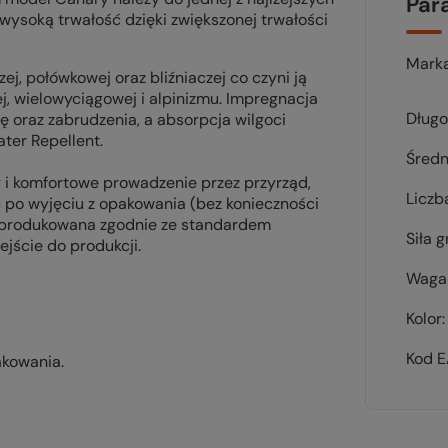
Par
wysoką trwałość dzięki zwiększonej trwałości
Mark
ej, połówkowej oraz bliźniaczej co czyni ją
 wielowyciągowej i alpinizmu. Impregnacja
Długo
 oraz zabrudzenia, a absorpcja wilgoci
ter Repellent.
Średn
 i komfortowe prowadzenie przez przyrząd,
Liczb
u po wyjęciu z opakowania (bez konieczności
 wyprodukowana zgodnie ze standardem
Siła 
ejście do produkcji.
Waga 
Kolor
Kod 
akowania.