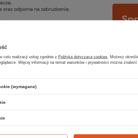
iacza;
 oraz odporna na zabrudzenia;
Sp
HIELD
;
raz po odpakowaniu);
wsz
rodukcji uwzględnia ochronę środowiska i
na wyj
ość
trekki
w celu realizacji usług zgodnie z
Polityką dotyczącą cookies
. Możesz określi
eglądarce. Więcej informacji na temat warunków i prywatności można znaleźć
TWOJ
cookie (wymagane)
wkowa/bliźniacza);
/bliźniacza);
kie
źniacza).
Zerknij 
kie
Z