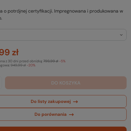
na o potrójnej certyfikacji. Impregnowana i produkowana w
o.
99 zł
ena z 30 dni przed obniżką:
799,99 zł
-5%
ogowa:
949,99 zł
-20%
DO KOSZYKA
Do listy zakupowej
Do porównania