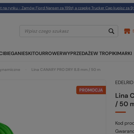
t na rynku - Zamów Fjord Nansen za 199zł, a czapkę Trucker Cap kupisz za 9,
CI
BIEGANIE
SKITOUR
ROWER
WYPRZEDAŻE
W TROPIKI
MARKI
ynamiczne
Lina CANARY PRO DRY 8.8 mm / 50 m
EDELRID
PROMOCJA
Lina 
/ 50 
Kod pro
Gwaranc