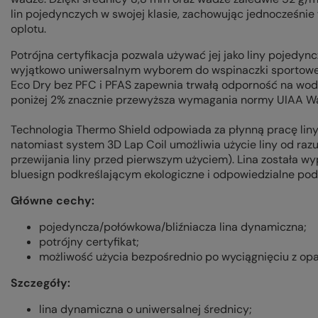
lin pojedynczych w swojej klasie, zachowując jednocześnie 
oplotu.
Potrójna certyfikacja pozwala używać jej jako liny pojedyncz
wyjątkowo uniwersalnym wyborem do wspinaczki sportowej,
Eco Dry bez PFC i PFAS zapewnia trwałą odporność na wodę
poniżej 2% znacznie przewyższa wymagania normy UIAA Wa
Technologia Thermo Shield odpowiada za płynną pracę liny
natomiast system 3D Lap Coil umożliwia użycie liny od raz
przewijania liny przed pierwszym użyciem). Lina została
bluesign podkreślającym ekologiczne i odpowiedzialne pod
Główne cechy:
pojedyncza/połówkowa/bliźniacza lina dynamiczna;
potrójny certyfikat;
możliwość użycia bezpośrednio po wyciągnięciu z op
Szczegóły:
lina dynamiczna o uniwersalnej średnicy;