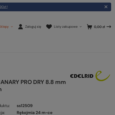
90zł !
Sklepy
Zaloguj się
Listy zakupowe
0,00 zł
CANARY PRO DRY 8.8 mm
m
duktu
ss12509
ja
Rękojmia 24 m-ce