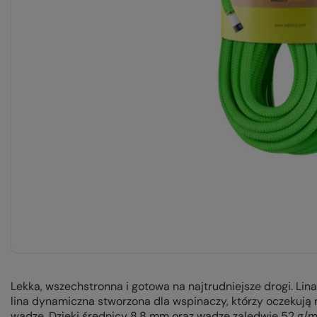
Lekka, wszechstronna i gotowa na najtrudniejsze drogi. Li
lina dynamiczna stworzona dla wspinaczy, którzy oczekuj
wadze. Dzięki średnicy 8,8 mm oraz wadze zaledwie 52 g/m 