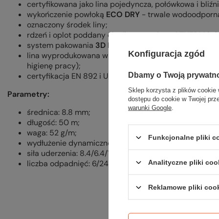
certyfikowana jako lina pojedyncza, połówkowa i bliźn
wykończenie powłoką
ECO DRY
- trwale wodoodporna
oznaczony środek liny;
rdzeń i oplot poddany obróbce termicznej
THERMO S
system pakowania
3D Lap Coil
(gotowa do użycia za
Konfiguracja zgód
lina wyprodukowana w standardzie bluesign (proces p
higienę pracy);
Dbamy o Twoją prywatn
certyfikacja EN 892 i UIAA.
Sklep korzysta z plików cookie 
Parametry:
dostępu do cookie w Twojej prz
warunki Google
.
średnica: 8.8 mm;
długość: 50 m;
waga: 52 g/m;
Funkcjonalne pliki 
wydłużenie dynamiczne: 34/21/28 % (pojedyncza/połó
siła uderzenia: 8.4/6.4/10.6 kN (pojedyncza/połówkowa
Analityczne pliki coo
liczba odpadnięć: 6/24/30 (pojedyncza/połówkowa/bli
Reklamowe pliki coo