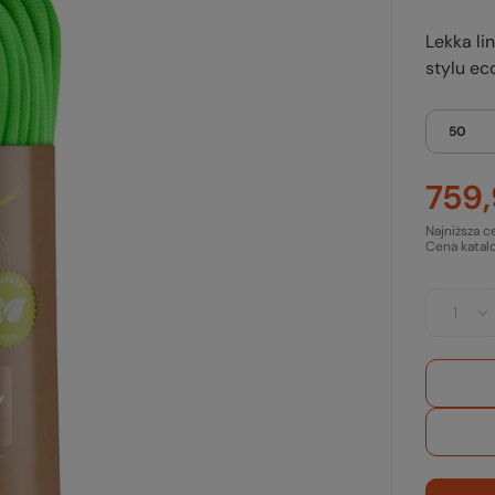
Lekka li
stylu ec
50
759,
Najniższa c
Cena katal