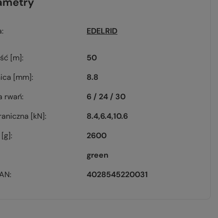
ametry
a
EDELRID
ść [m]
50
ica [mm]
8.8
a rwań
6 / 24 / 30
graniczna [kN]
8.4
6.4
10.6
[g]
2600
green
EAN
4028545220031