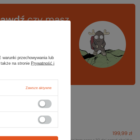
rawdź
czy masz
ystko
azd w góry, kajak,
ng, narty
ć warunki przechowywania lub
 także na stronie
Prywatność i
A LISTA SPRZĘTOWA
Zawsze aktywne
też na to:
199,99 zł
estaw karabinków MINIWIRE