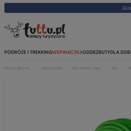
30 la
PODRÓŻE I TREKKING
WSPINACZKA
ODZIEŻ
BUTY
DLA DZIE
Strona główna
wspinaczka
liny, taśmy i repy
liny
d