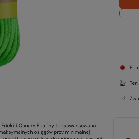
Pro
Ten
Zwr
na Edelrid Canary Eco Dry to zaawansowana
ą maksymalnych osiągów przy minimalnej
model Canary należy do jednej z najlżejszych