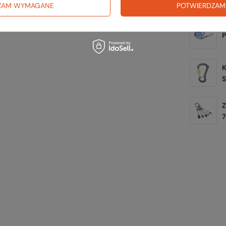
ZAM WYMAGANE
POTWIERDZAM
K
7