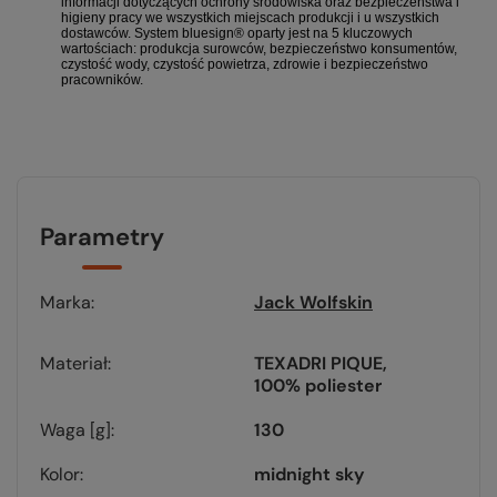
informacji dotyczących ochrony środowiska oraz bezpieczeństwa i
higieny pracy we wszystkich miejscach produkcji i u wszystkich
dostawców. System bluesign® oparty jest na 5 kluczowych
wartościach: produkcja surowców, bezpieczeństwo konsumentów,
czystość wody, czystość powietrza, zdrowie i bezpieczeństwo
pracowników.
Parametry
Marka
Jack Wolfskin
Materiał
TEXADRI PIQUE
100% poliester
Waga [g]
130
Kolor
midnight sky