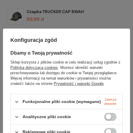
Czapka TRUCKER CAP BWAH
69,99 zł
Pasek ze schowkiem na banknoty MAGIC BELT II
Konfiguracja zgód
59,99 zł
Dbamy o Twoją prywatność
Portfel TRAVEL WALLET RFID ULTRA-SIL
Sklep korzysta z plików cookie w celu realizacji usług zgodnie z
169,99 zł
Polityką dotyczącą cookies
. Możesz określić warunki
przechowywania lub dostępu do cookie w Twojej przeglądarce.
Wodoodporna torba biodrowa HIP BAG 3L
Więcej informacji na temat warunków i prywatności można
znaleźć także na stronie
Prywatność i warunki Google
.
99,99 zł
Najniższa cena z 30 dni przed obniżką:
119,99 zł
Zawsze
Funkcjonalne pliki cookie (wymagane)
Karta zabezpieczająca RFID
aktywne
13,99 zł
Analityczne pliki cookie
Reklamowe pliki cookie