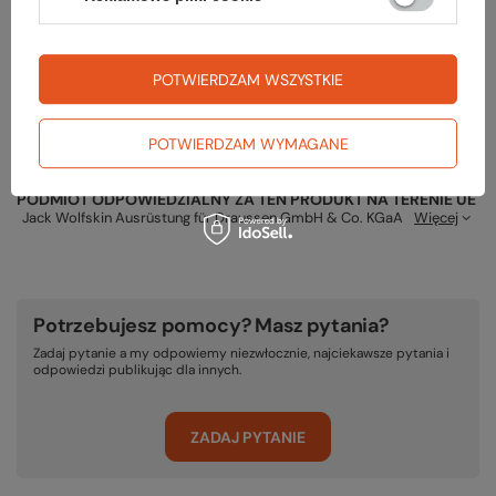
Gwarancja
POTWIERDZAM WSZYSTKIE
RĘKOJMIA 24 M-CE
POTWIERDZAM WYMAGANE
Na sprzedawane produkty udzielana jest 24-miesięczna rękojmia na
podstawie ustawy z dnia 30 maja 2014r. o prawach konsumenta.
PODMIOT ODPOWIEDZIALNY ZA TEN PRODUKT NA TERENIE UE
Jack Wolfskin Ausrüstung für Draussen GmbH & Co. KGaA
Więcej
Potrzebujesz pomocy? Masz pytania?
Zadaj pytanie a my odpowiemy niezwłocznie, najciekawsze pytania i
odpowiedzi publikując dla innych.
ZADAJ PYTANIE