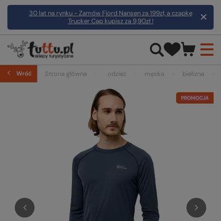
30 lat na rynku - Zamów Fjord Nansen za 199zł, a czapkę
Trucker Cap kupisz za 9,90zł !
Wróć
Strona główna
odzież
męska
bielizna
PROMOCJA