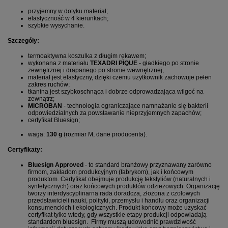
przyjemny w dotyku materiał;
elastyczność w 4 kierunkach;
szybkie wysychanie.
Szczegóły:
termoaktywna koszulka z długim rękawem;
wykonana z materiału
TEXADRI PIQUE
- gładkiego po stronie
zewnętrznej i drapanego po stronie wewnętrznej;
materiał jest elastyczny, dzięki czemu użytkownik zachowuje pełen
zakres ruchów;
tkanina jest szybkoschnąca i dobrze odprowadzająca wilgoć na
zewnątrz;
MICROBAN
- technologia ograniczające namnażanie się bakterii
odpowiedzialnych za powstawanie nieprzyjemnych zapachów;
certyfikat Bluesign;
waga:
130 g
(rozmiar M, dane producenta).
Certyfikaty:
Bluesign Approved
- to standard branżowy przyznawany zarówno
firmom, zakładom produkcyjnym (fabrykom), jak i końcowym
produktom. Certyfikat obejmuje produkcję tekstyliów (naturalnych i
syntetycznych) oraz końcowych produktów odzieżowych. Organizację
tworzy interdyscyplinarna rada doradcza, złożona z czołowych
przedstawicieli nauki, polityki, przemysłu i handlu oraz organizacji
konsumenckich i ekologicznych. Produkt końcowy może uzyskać
certyfikat tylko wtedy, gdy wszystkie etapy produkcji odpowiadają
standardom bluesign. Firmy muszą udowodnić prawdziwość