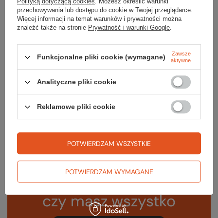
Polityką dotyczącą cookies
. Możesz określić warunki
przeciwdeszczowy
przechowywania lub dostępu do cookie w Twojej przeglądarce.
Więcej informacji na temat warunków i prywatności można
Wymiary [cm]
52 x 20 x 27
znaleźć także na stronie
Prywatność i warunki Google
.
Rozmiar systemu
S
nośnego
Zawsze
Funkcjonalne pliki cookie (wymagane)
aktywne
Waga [g]
930
Analityczne pliki cookie
Kolor
evening sky
Reklamowe pliki cookie
Kod EAN
4064993995473
POTWIERDZAM WSZYSTKIE
POTWIERDZAM WYMAGANE
Sprawdź
czy masz wszystko