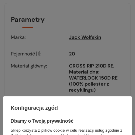
Parametry
Marka
Jack Wolfskin
Pojemność [l]
20
Materiał główny
CROSS RIP 210D RE
Materiał dna:
WATERLOCK 150D RE
(100% poliester z
recyklingu)
System nośny
AEROVENT CORE S
Konfiguracja zgód
Kompatybilny z
tak
systemem H₂O
Dbamy o Twoją prywatność
Sklep korzysta z plików cookie w celu realizacji usług zgodnie z
Pokrowiec
tak