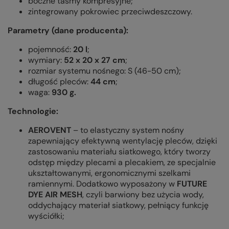
boczne taśmy kompresyjne;
zintegrowany pokrowiec przeciwdeszczowy.
Parametry (dane producenta):
pojemność:
20 l
;
wymiary:
52 x 20 x 27 cm
;
rozmiar systemu nośnego: S (46-50 cm);
długość pleców:
44 cm
;
waga:
930 g.
Technologie:
AEROVENT
– to elastyczny system nośny
zapewniający efektywną wentylację pleców, dzięki
zastosowaniu materiału siatkowego, który tworzy
odstęp między plecami a plecakiem, ze specjalnie
ukształtowanymi, ergonomicznymi szelkami
ramiennymi. Dodatkowo wyposażony w
FUTURE
DYE AIR MESH
,
czyli
barwiony bez użycia wody,
oddychający materiał siatkowy, pełniący funkcję
wyściółki;