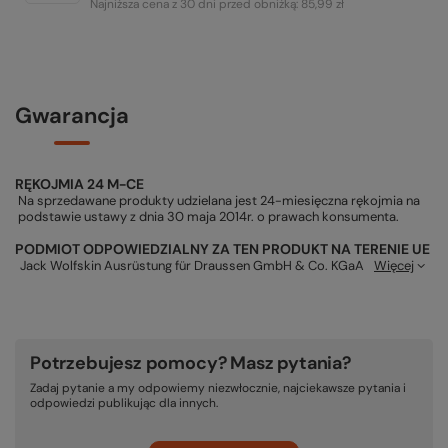
Najniższa cena z 30 dni przed obniżką:
85,99 zł
Gwarancja
RĘKOJMIA 24 M-CE
Na sprzedawane produkty udzielana jest 24-miesięczna rękojmia na
podstawie ustawy z dnia 30 maja 2014r. o prawach konsumenta.
PODMIOT ODPOWIEDZIALNY ZA TEN PRODUKT NA TERENIE UE
Jack Wolfskin Ausrüstung für Draussen GmbH & Co. KGaA
Więcej
Potrzebujesz pomocy? Masz pytania?
Zadaj pytanie a my odpowiemy niezwłocznie, najciekawsze pytania i
odpowiedzi publikując dla innych.