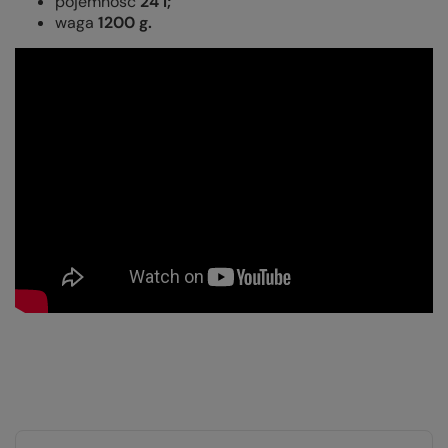
pojemność
24 l;
waga
1200
g.