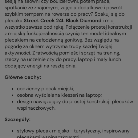
sesją na siłowni czy boulderowni, potem praca,
spotkanie ze znajomymi, zajęcia dodatkowe i powrót
szybkim tempem na rowerze do pracy? Spakuj się do
plecaka
Street Creek 24L Black Diamond
i miej
wszystko zawsze pod ręką. Połączenie prostej konstrukcji
z miejską funkcjonalnością czynią ten model idealnym
plecakiem
na całodzienną gonitwę. Bez względu na
pogodę za oknem wytrzyma trudy każdej Twojej
aktywności. Z łatwością pomieści sprzęt na trening,
rzeczy na uczelnie czy do pracy, laptop i mały lunch
dodający energii na resztę dnia.
Główne cechy:
codzienny plecak miejski;
osobna wyścielana kieszeń na laptop;
design nawiązujący do prostej konstrukcji plecaków
wspinaczkowych.
Szczegóły:
stylowy plecak miejsko - turystyczny, inspirowany
plecakami wspinaczkowymi;