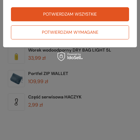
Plecak wodoszczelny ADVENTURE BACKPACK 23L
139,99 zł
POTWIERDZAM WSZYSTKIE
Najniższa cena z 30 dni przed obniżką:
129,99 zł
Karabinek ALU APNER
POTWIERDZAM WYMAGANE
12,99 zł
Worek wodoodporny DRY BAG LIGHT 5L
33,99 zł
Portfel ZIP WALLET
109,99 zł
Część serwisowa HACZYK
2,99 zł