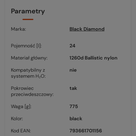
Parametry
Marka
Black Diamond
Pojemność [l]
24
Materiał główny
1260d Ballistic nylon
Kompatybilny z
nie
systemem H₂O
Pokrowiec
tak
przeciwdeszczowy
Waga [g]
775
Kolor
black
Kod EAN
793661701156