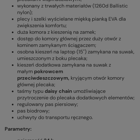
wykonany z trwałych materiałów (
1260d Ballistic
nylon
);
plecy i szelki wyścielane miękką pianką EVA dla
zwiększenia komfortu;
duża komora z kieszenią na zamek;
dostęp do komory głównej przez duży otwór z
kominem zamykanym ściągaczem;
osobna kieszeń na laptop (15") zamykana na suwak,
umieszczonym z boku plecaka;
kieszeń dodatkowa zamykana na suwak z
małym
pokrowcem
przeciwdeszczowym,
kryjącym otwór komory
głównej plecaka;
taśmy typu
daisy chain
umożliwiające
przytroczenie do plecaka dodatkowych elementów;
regulowany pas piersiowy;
pas biodrowy;
uchwyty do transportu ręcznego.
Parametry: