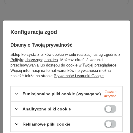
Konfiguracja zgód
Sprawdź
Dbamy o Twoją prywatność
czy masz wszystko
Sklep korzysta z plików cookie w celu realizacji usług zgodnie z
Polityką dotyczącą cookies
. Możesz określić warunki
TWOJA LISTA SPRZĘTOWA
przechowywania lub dostępu do cookie w Twojej przeglądarce.
Więcej informacji na temat warunków i prywatności można
znaleźć także na stronie
Prywatność i warunki Google
.
Zawsze
Funkcjonalne pliki cookie (wymagane)
aktywne
Zerknij też na to:
Analityczne pliki cookie
Reklamowe pliki cookie