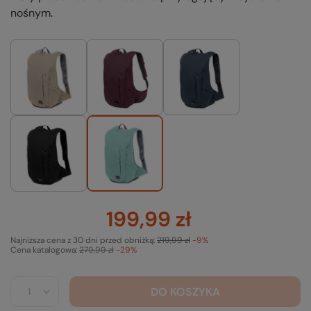
nośnym.
199,99 zł
Najniższa cena z 30 dni przed obniżką:
219,99 zł
-9%
Cena katalogowa:
279,99 zł
-29%
DO KOSZYKA