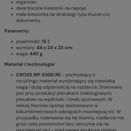
organizer;
dwie boczne kieszonki na napoje;
mała kieszonka na drobiazgi typu klucze czy
dokumenty.
Parametry:
pojemność:
15 l
;
wymiary:
44 x 24 x 23 cm
;
waga:
440 g
.
Materiał i technologia:
CROSS RIP 300D RE
- pochodzący z
recyklingu materiał wyróżniający się niewielką
wagą i dużą odpornością na rozdarcia. Stosowany
jest przy produkcji plecakach trekkingowych,
plecaków na wędrówki i toreb sportowych. W
lekkiej tkaninie ripstop zastosowano w
kilkumilimetrowych odstępach mocniejszą nić. W
przypadku rozerwania się tej tkaniny, rozdarcie nie
grozi całej powierzchni lecz zatrzyma się na
mocniejszej nici - stąd nazwa struktura ripstop;