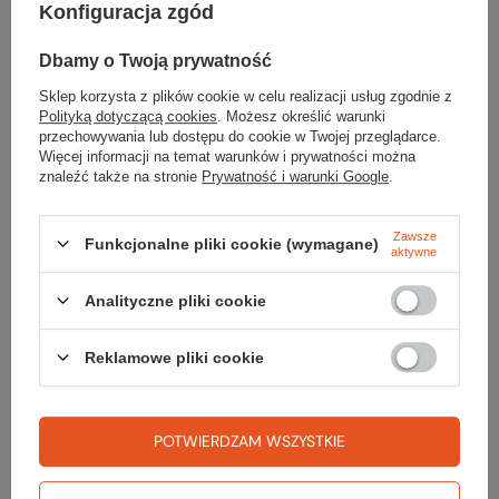
Konfiguracja zgód
Dbamy o Twoją prywatność
Sprawdź
Sklep korzysta z plików cookie w celu realizacji usług zgodnie z
czy masz wszystko
Polityką dotyczącą cookies
. Możesz określić warunki
przechowywania lub dostępu do cookie w Twojej przeglądarce.
Więcej informacji na temat warunków i prywatności można
TWOJA LISTA SPRZĘTOWA
znaleźć także na stronie
Prywatność i warunki Google
.
Zawsze
Funkcjonalne pliki cookie (wymagane)
aktywne
Analityczne pliki cookie
Zerknij też na to:
Reklamowe pliki cookie
Część serwisowa HACZYK
POTWIERDZAM WSZYSTKIE
2,99 zł