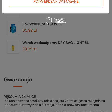
POTWIERDZAM WYMAGANE
Karabinek ALU APNER
12,99 zł
Pokrowiec RAIN COVER
65,99 zł
Worek wodoodporny DRY BAG LIGHT 5L
33,99 zł
Gwarancja
RĘKOJMIA 24 M-CE
Na sprzedawane produkty udzielana jest 24-miesięczna rękojmia na
podstawie ustawy z dnia 30 maja 2014r. o prawach konsumenta.