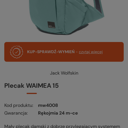
KUP-SPRAWDŹ-WYMIEŃ
-
czytaj więcej
Jack Wolfskin
Plecak WAIMEA 15
Kod produktu
mw4008
Gwarancja
Rękojmia 24 m-ce
Mały plecak damski z dobrze przylegającym systemem