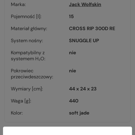
Marka
Jack Wolfskin
Pojemność [l]
15
Materiał główny
CROSS RIP 300D RE
System nośny
SNUGGLE UP
Kompatybilny z
nie
systemem H₂O
Pokrowiec
nie
przeciwdeszczowy
Wymiary [cm]
44 x 24 x 23
Waga [g]
440
Kolor
soft jade