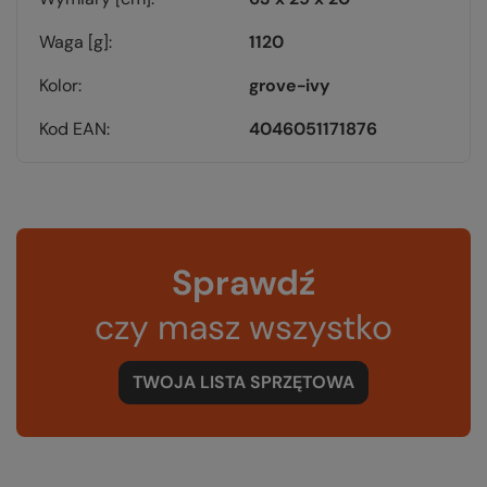
Waga [g]
1120
Kolor
grove-ivy
Kod EAN
4046051171876
Sprawdź
czy masz wszystko
TWOJA LISTA SPRZĘTOWA