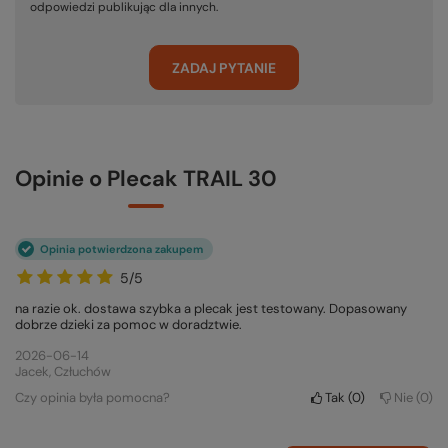
odpowiedzi publikując dla innych.
ZADAJ PYTANIE
Opinie o Plecak TRAIL 30
Opinia potwierdzona zakupem
5/5
na razie ok. dostawa szybka a plecak jest testowany. Dopasowany
dobrze dzieki za pomoc w doradztwie.
2026-06-14
Jacek, Człuchów
Czy opinia była pomocna?
Tak
0
Nie
0