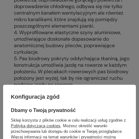
doprowadzenie chłodnego, odbywa się nie tylko
centralnym kanałem wentylacyjnym ale również
mikro kanalikami, które znajdują się pomiędzy
poszczególnymi elementami pianki.
4. Wyprofilowane elastyczne szyny aluminiowe,
umożliwiające doskonałe dopasowanie do
anatomicznej budowy pleców, poprawiające
cyrkulacje.
5. Pas biodrowy pokryty oddychająca tkaniną, jego
konstrukcja umożliwia jazdę na rowerze w każdym
położeniu. W plecakach rowerowych pas biodrowy
położony jest wyżej, tak by nie ograniczać ruchu
podczas jazdy na rowerze.
Konfiguracja zgód
Dbamy o Twoją prywatność
Sklep korzysta z plików cookie w celu realizacji usług zgodnie z
Polityką dotyczącą cookies
. Możesz określić warunki
przechowywania lub dostępu do cookie w Twojej przeglądarce.
Więcej informacji na temat warunków i prywatności można