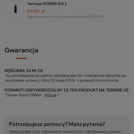
Termos HONER 0.5 L
69,99 zł
Najniższa cena z 30 dni przed obniżką:
68,00 zł
Gwarancja
RĘKOJMIA 24 M-CE
Na sprzedawane produkty udzielana jest 24-miesięczna rękojmia na
podstawie ustawy z dnia 30 maja 2014r. o prawach konsumenta.
PODMIOT ODPOWIEDZIALNY ZA TEN PRODUKT NA TERENIE UE
Deuter Sport GMBH
Więcej
Potrzebujesz pomocy? Masz pytania?
Zadaj pytanie a my odpowiemy niezwłocznie, najciekawsze pytania i