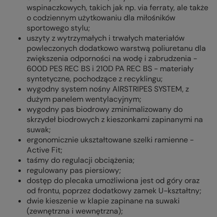
wspinaczkowych, takich jak np. via ferraty, ale także
o codziennym użytkowaniu dla miłośników
sportowego stylu;
uszyty z wytrzymałych i trwałych materiałów
powleczonych dodatkowo warstwą poliuretanu dla
zwiększenia odporności na wodę i zabrudzenia -
600D PES REC BS i 210D PA REC BS - materiały
syntetyczne, pochodzące z recyklingu;
wygodny system nośny AIRSTRIPES SYSTEM, z
dużym panelem wentylacyjnym;
wygodny pas biodrowy zminimalizowany do
skrzydeł biodrowych z kieszonkami zapinanymi na
suwak;
ergonomicznie ukształtowane szelki ramienne -
Active Fit;
taśmy do regulacji obciążenia;
regulowany pas piersiowy;
dostęp do plecaka umożliwiona jest od góry oraz
od frontu, poprzez dodatkowy zamek U-kształtny;
dwie kieszenie w klapie zapinane na suwaki
(zewnętrzna i wewnętrzna);