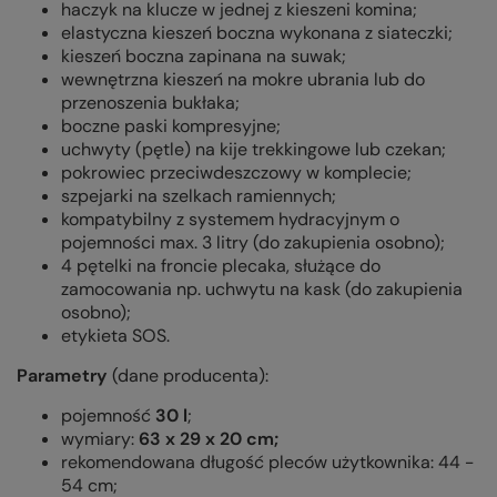
haczyk na klucze w jednej z kieszeni komina;
elastyczna kieszeń boczna wykonana z siateczki;
kieszeń boczna zapinana na suwak;
wewnętrzna kieszeń na mokre ubrania lub do
przenoszenia bukłaka;
boczne paski kompresyjne;
uchwyty (pętle) na kije trekkingowe lub czekan;
pokrowiec przeciwdeszczowy w komplecie;
szpejarki na szelkach ramiennych;
kompatybilny z systemem hydracyjnym o
pojemności max. 3 litry (do zakupienia osobno);
4 pętelki na froncie plecaka, służące do
zamocowania np. uchwytu na kask (do zakupienia
osobno);
etykieta SOS.
Parametry
(dane producenta):
pojemność
30 l
;
wymiary:
63 x 29 x 20 cm;
rekomendowana długość pleców użytkownika: 44 -
54 cm;