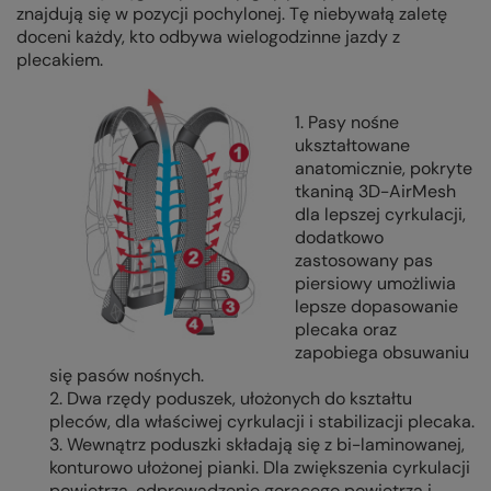
znajdują się w pozycji pochylonej. Tę niebywałą zaletę
doceni każdy, kto odbywa wielogodzinne jazdy z
plecakiem.
1. Pasy nośne
ukształtowane
anatomicznie, pokryte
tkaniną 3D-AirMesh
dla lepszej cyrkulacji,
dodatkowo
zastosowany pas
piersiowy umożliwia
lepsze dopasowanie
plecaka oraz
zapobiega obsuwaniu
się pasów nośnych.
2. Dwa rzędy poduszek, ułożonych do kształtu
pleców, dla właściwej cyrkulacji i stabilizacji plecaka.
3. Wewnątrz poduszki składają się z bi-laminowanej,
konturowo ułożonej pianki. Dla zwiększenia cyrkulacji
powietrza, odprowadzenie gorącego powietrza i