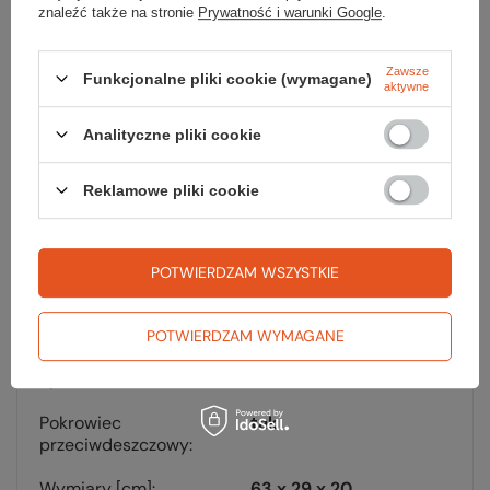
znaleźć także na stronie
Prywatność i warunki Google
.
Parametry
Zawsze
Funkcjonalne pliki cookie (wymagane)
aktywne
Analityczne pliki cookie
Marka
Deuter
Reklamowe pliki cookie
Pojemność [l]
30
Materiał główny
600D PES REC BS
210D PA REC BS
POTWIERDZAM WSZYSTKIE
System nośny
Airstripes System
POTWIERDZAM WYMAGANE
Kompatybilny z
tak
systemem H₂O
Pokrowiec
tak
przeciwdeszczowy
Wymiary [cm]
63 x 29 x 20