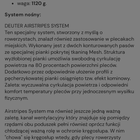
waga:
1120 g
.
System nośny:
DEUTER AIRSTRIPES SYSTEM
Ten specjalny system, stworzony z myślą o
rowerzystach, znalazł również zastosowanie w plecakach
miejskich. Wykonany jest z dwóch konturowanych pasów
ze specjalnej pianki pokrytej tkaniną Mesh. Struktura
wyżłobionej pianki umożliwia swobodną cyrkulację
powietrza na 80 procentach powierzchni pleców.
Dodatkowo przez odpowiednie ułożenie profili z
pęcherzykowatej pianki osiągnięto tzw. efekt kominowy.
Zaleta: wyczuwalna cyrkulacja powietrza i odpowiedni
komfort temperatury pleców przy jednoczesnym wysiłku
fizycznym.
Airstripes System ma również jeszcze jedną ważną
zaletę, kanał wentylacyjny który znajduje się pomiędzy
rzędami obu poduszek pełni również oprócz funkcji
chłodzącej ważną rolę w ochronie kręgosłupa. W nim
"chowa" się kręgosłup wtedy, gdy plecy rowerzysty