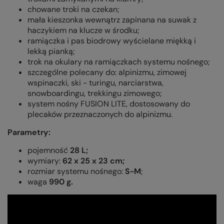
chowane troki na czekan;
mała kieszonka wewnątrz zapinana na suwak z
haczykiem na klucze w środku;
ramiączka i pas biodrowy wyścielane miękką i
lekką pianką;
trok na okulary na ramiączkach systemu nośnego;
szczególne polecany do: alpinizmu, zimowej
wspinaczki, ski - turingu, narciarstwa,
snowboardingu, trekkingu zimowego;
system nośny FUSION LITE, dostosowany do
plecaków przeznaczonych do alpinizmu.
Parametry:
pojemność
28 L;
wymiary:
62 x 25 x 23 cm;
rozmiar systemu nośnego:
S-M
;
waga
990
g.