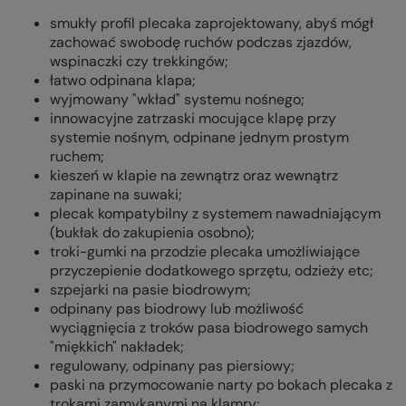
smukły profil plecaka zaprojektowany, abyś mógł
zachować swobodę ruchów podczas zjazdów,
wspinaczki czy trekkingów;
łatwo odpinana klapa;
wyjmowany "wkład" systemu nośnego;
innowacyjne zatrzaski mocujące klapę przy
systemie nośnym, odpinane jednym prostym
ruchem;
kieszeń w klapie na zewnątrz oraz wewnątrz
zapinane na suwaki;
plecak kompatybilny z systemem nawadniającym
(bukłak do zakupienia osobno);
troki-gumki na przodzie plecaka umożliwiające
przyczepienie dodatkowego sprzętu, odzieży etc;
szpejarki na pasie biodrowym;
odpinany pas biodrowy lub możliwość
wyciągnięcia z troków pasa biodrowego samych
"miękkich" nakładek;
regulowany, odpinany pas piersiowy;
paski na przymocowanie narty po bokach plecaka z
trokami zamykanymi na klamry;