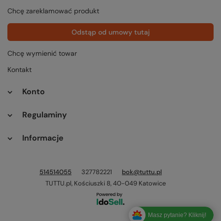
Chcę zareklamować produkt
Odstąp od umowy tutaj
Chcę wymienić towar
Kontakt
Konto
Regulaminy
Informacje
514514055
327782221
bok@tuttu.pl
TUTTU.pl
,
Kościuszki 8
,
40-049
Katowice
Masz pytanie? Kliknij!