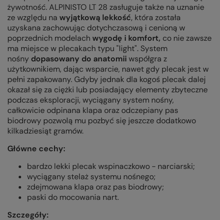
żywotność. ALPINISTO LT 28 zasługuje także na uznanie
ze względu na
wyjątkową lekkość
, która została
uzyskana zachowując dotychczasową i cenioną w
poprzednich modelach
wygodę i komfort,
co nie zawsze
ma miejsce w plecakach typu "light". System
nośny
dopasowany do anatomii
współgra z
użytkownikiem, dając wsparcie, nawet gdy plecak jest w
pełni zapakowany. Gdyby jednak dla kogoś plecak dalej
okazał się za ciężki lub posiadający elementy zbyteczne
podczas eksploracji, wyciągany system nośny,
całkowicie odpinana klapa oraz odczepiany pas
biodrowy pozwolą mu pozbyć się jeszcze dodatkowo
kilkadziesiąt gramów.
Główne cechy:
bardzo lekki plecak wspinaczkowo - narciarski;
wyciągany stelaż systemu nośnego;
zdejmowana klapa oraz pas biodrowy;
paski do mocowania nart.
Szczegóły: