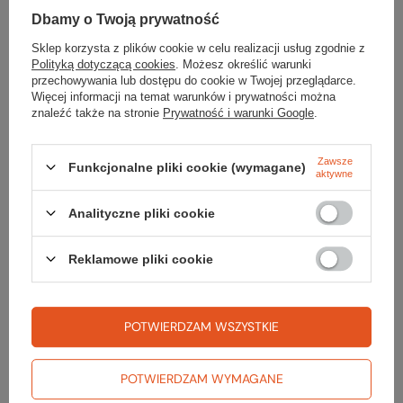
Dbamy o Twoją prywatność
Waga [g]
990
Sklep korzysta z plików cookie w celu realizacji usług zgodnie z
Polityką dotyczącą cookies
. Możesz określić warunki
Kolor
piton blue
przechowywania lub dostępu do cookie w Twojej przeglądarce.
Więcej informacji na temat warunków i prywatności można
znaleźć także na stronie
Prywatność i warunki Google
.
Zawsze
Funkcjonalne pliki cookie (wymagane)
aktywne
Sprawdź
Analityczne pliki cookie
czy masz wszystko
Reklamowe pliki cookie
TWOJA LISTA SPRZĘTOWA
POTWIERDZAM WSZYSTKIE
POTWIERDZAM WYMAGANE