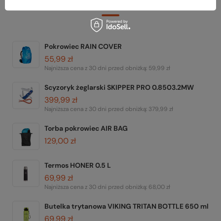
Zerknij też na to:
Pokrowiec RAIN COVER
55,99 zł
Najniższa cena z 30 dni przed obniżką:
59,99 zł
Scyzoryk żeglarski SKIPPER PRO 0.8503.2MW
399,99 zł
Najniższa cena z 30 dni przed obniżką:
379,99 zł
Torba pokrowiec AIR BAG
129,00 zł
Termos HONER 0.5 L
69,99 zł
Najniższa cena z 30 dni przed obniżką:
68,00 zł
Butelka trytanowa VIKING TRITAN BOTTLE 650 ml
69,99 zł