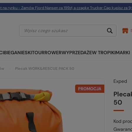
t na rynku - Zamów Fjord Nansen za 199zł, a czapkę Trucker Cap kupisz za 9,
CI
BIEGANIE
SKITOUR
ROWER
WYPRZEDAŻE
W TROPIKI
MARKI
rów
Plecak WORK&RESCUE PACK 50
Exped
PROMOCJA
Plec
50
Kod pro
Gwaranc