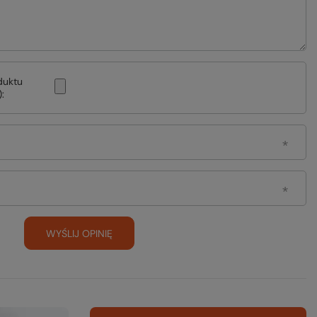
duktu
:
WYŚLIJ OPINIĘ