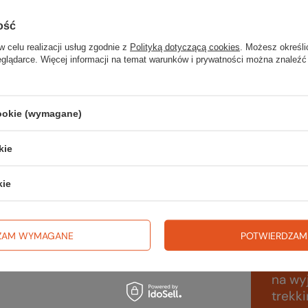
prze
nu;
ość
;
Wymi
00 mm H
O
2
w celu realizacji usług zgodnie z
Polityką dotyczącą cookies
. Możesz określi
eglądarce. Więcej informacji na temat warunków i prywatności można znaleźć
Waga 
wego sprzętu;
 komory głównej na pół;
Kolor
cookie (wymagane)
Kod 
kie
kie
Sp
ZAM WYMAGANE
POTWIERDZAM
wsz
na wyj
trekki