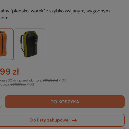
nalny "plecako-worek" z szybko zwijanym, wygodnym
iem.
99 zł
ena z 30 dni przed obniżką:
699,00 zł
-10%
ogowa:
699,00 zł
-10%
DO KOSZYKA
Do listy zakupowej