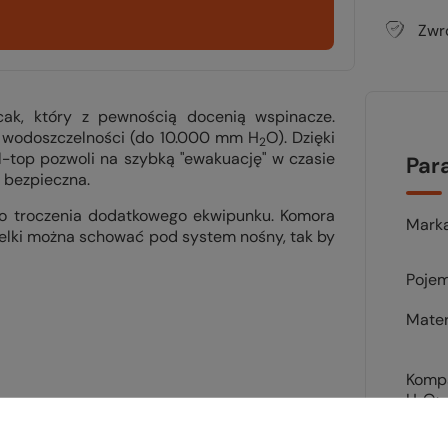
Zwr
cak, który z pewnością docenią wspinacze.
y wodoszczelności (do
10.000 mm H
O
). Dzięki
2
-top pozwoli na szybką "ewakuację" w czasie
Par
 bezpieczna.
 do troczenia dodatkowego ekwipunku. Komora
Mark
Szelki można schować pod system nośny, tak by
Pojem
Mater
Komp
H₂O
Pokr