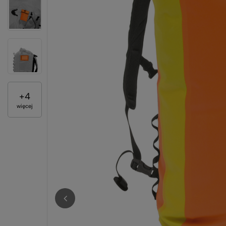
+
4
więcej