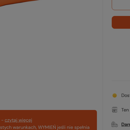
Dos
Ten
-
czytaj więcej
Dar
tych warunkach, WYMIEŃ jeśli nie spełnia