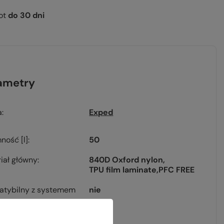
ot
do
30
dni
ametry
a
Exped
ność [l]
50
iał główny
840D Oxford nylon
TPU film laminate
PFC FREE
atybilny z systemem
nie
owiec
nie