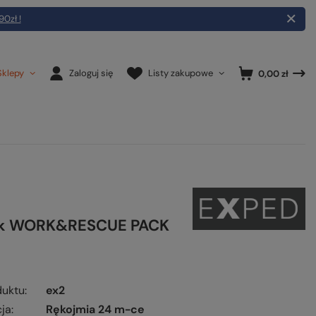
90zł !
Sklepy
Zaloguj się
Listy zakupowe
0,00 zł
ak WORK&RESCUE PACK
duktu
ex2
ja
Rękojmia 24 m-ce