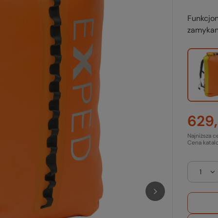
Funkcjo
zamykan
629,
Najniższa c
Cena katal