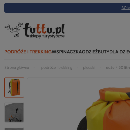
30 la
PODRÓŻE I TREKKING
WSPINACZKA
ODZIEŻ
BUTY
DLA DZIE
Strona główna
podróże i trekking
plecaki
duże > 50 lit