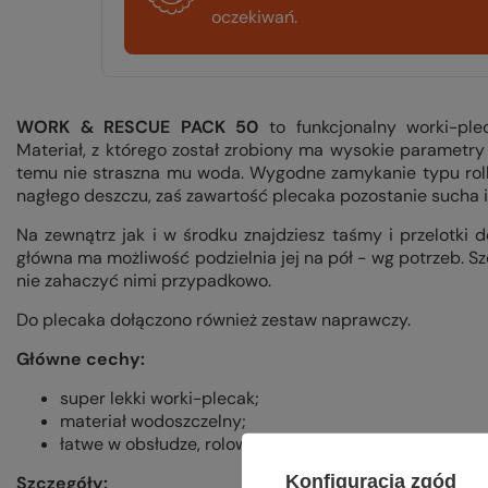
oczekiwań.
WORK & RESCUE PACK 50
to funkcjonalny worki-ple
Materiał, z którego został zrobiony ma wysokie parametr
temu nie straszna mu woda. Wygodne zamykanie typu roll
nagłego deszczu, zaś zawartość plecaka pozostanie sucha i
Na zewnątrz jak i w środku znajdziesz taśmy i przelotki
główna ma możliwość podzielnia jej na pół - wg potrzeb. 
nie zahaczyć nimi przypadkowo.
Do plecaka dołączono również zestaw naprawczy.
Główne cechy:
super lekki worki-plecak;
materiał wodoszczelny;
łatwe w obsłudze, rolowane zamykanie.
Konfiguracja zgód
Szczegóły: