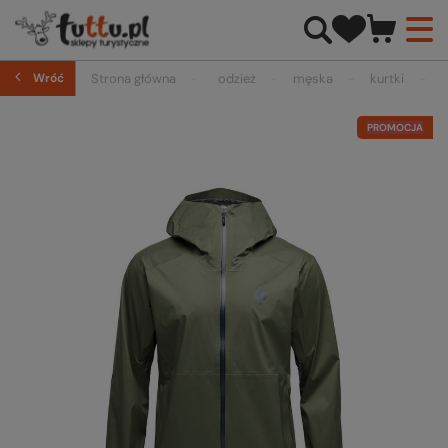
Wróć
Strona główna
odzież
męska
kurtki
PROMOCJA