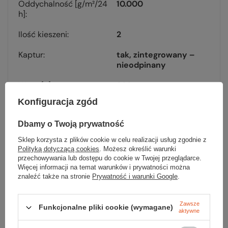
Oddychalność [g/m²/24
10.000
h]
Ilość kieszeni
2
Kaptur
tak, zintegrowany –
nieodpinany
Waga [g]
320
Konfiguracja zgód
Kolor
tundra
Dbamy o Twoją prywatność
Kod EAN
793661645030
Sklep korzysta z plików cookie w celu realizacji usług zgodnie z
Polityką dotyczącą cookies
. Możesz określić warunki
przechowywania lub dostępu do cookie w Twojej przeglądarce.
Więcej informacji na temat warunków i prywatności można
znaleźć także na stronie
Prywatność i warunki Google
.
Sprawdź
Zawsze
Funkcjonalne pliki cookie (wymagane)
aktywne
czy masz wszystko