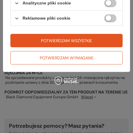
Analityczne pliki cookie
TWOJA LISTA SPRZĘTOWA
Reklamowe pliki cookie
POTWIERDZAM WSZYSTKIE
Gwarancja
POTWIERDZAM WYMAGANE
RĘKOJMIA 24 M-CE
Na sprzedawane produkty udzielana jest 24-miesięczna rękojmia na
podstawie ustawy z dnia 30 maja 2014r. o prawach konsumenta.
PODMIOT ODPOWIEDZIALNY ZA TEN PRODUKT NA TERENIE UE
Black Diamond Equipment Europe GmbH
Więcej
Potrzebujesz pomocy? Masz pytania?