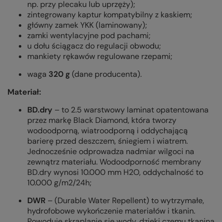
np. przy plecaku lub uprzęży);
zintegrowany kaptur kompatybilny z kaskiem;
główny zamek YKK (laminowany);
zamki wentylacyjne pod pachami;
u dołu ściągacz do regulacji obwodu;
mankiety rękawów regulowane rzepami;
waga
320 g
(dane producenta)
.
Materiał:
BD.dry
– to 2.5 warstwowy laminat opatentowana
przez markę Black Diamond, która tworzy
wodoodporną, wiatroodporną i oddychającą
barierę przed deszczem, śniegiem i wiatrem.
Jednocześnie odprowadza nadmiar wilgoci na
zewnątrz materiału. Wodoodporność membrany
BD.dry wynosi 10.000 mm H2O, oddychalność to
10.000 g/m2/24h;
DWR
– (Durable Water Repellent) to wytrzymałe,
hydrofobowe wykończenie materiałów i tkanin.
Powoduje skraplanie się wody, dzięki czemu tkanina