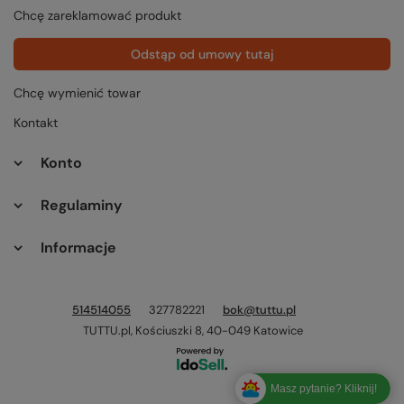
Chcę zareklamować produkt
Odstąp od umowy tutaj
Chcę wymienić towar
Kontakt
Konto
Regulaminy
Informacje
514514055
327782221
bok@tuttu.pl
TUTTU.pl
,
Kościuszki 8
,
40-049
Katowice
Masz pytanie? Kliknij!