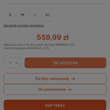
S
M
L
XL
Sprawdź wymiary produktu
559,99 zł
Najniższa cena z 30 dni przed obniżką:
529,99 zł
+5%
Cena katalogowa:
699,99 zł
-20%
DO KOSZYKA
Do listy zakupowej
Do porównania
KUP TERAZ