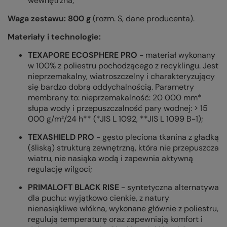
wewnętrzna;
Waga zestawu: 800 g
(rozm. S, dane producenta).
Materiały i technologie:
TEXAPORE ECOSPHERE PRO
- materiał wykonany
w 100% z poliestru pochodzącego z recyklingu. Jest
nieprzemakalny, wiatroszczelny i charakteryzujący
się bardzo dobrą oddychalnością. Parametry
membrany to: nieprzemakalność: 20 000 mm*
słupa wody i przepuszczalność pary wodnej: > 15
000 g/m²/24 h** (*JIS L 1092, **JIS L 1099 B-1);
TEXASHIELD PRO
- gęsto pleciona tkanina z gładką
(śliską) strukturą zewnętrzną, która nie przepuszcza
wiatru, nie nasiąka wodą i zapewnia aktywną
regulację wilgoci;
PRIMALOFT BLACK RISE
- syntetyczna alternatywa
dla puchu: wyjątkowo cienkie, z natury
nienasiąkliwe włókna, wykonane głównie z poliestru,
regulują temperaturę oraz zapewniają komfort i