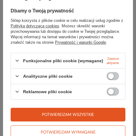
bezpieczeństwo konsumentów – odpowiedzialność
wobec ludzi i środowiska;
Dbamy o Twoją prywatność
emisja wody – zwiększona ochrona naturalnej
Sklep korzysta z plików cookie w celu realizacji usług zgodnie z
cyrkulacji wody;
Polityką dotyczącą cookies
. Możesz określić warunki
emisja powietrza – mniejsze zanieczyszczenie
przechowywania lub dostępu do cookie w Twojej przeglądarce.
powietrza dla lepszego klimatu;
Więcej informacji na temat warunków i prywatności można
bezpieczeństwo i higiena pracy – poprawienie
znaleźć także na stronie
Prywatność i warunki Google
.
warunków pracy.
Zawsze
Funkcjonalne pliki cookie (wymagane)
aktywne
Analityczne pliki cookie
Parametry
Reklamowe pliki cookie
Marka
Jack Wolfskin
POTWIERDZAM WSZYSTKIE
KURTKA ZEWNĘTRZNA
POTWIERDZAM WYMAGANE