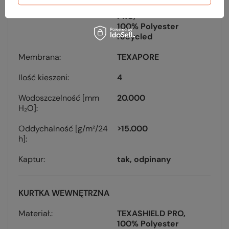
Materiał
TEXAPORE ECOSPHERE
PRO
100% Polyester
recycled
Membrana
TEXAPORE
Ilość kieszeni
4
Wodoszczelność [mm
20.000
H₂O]
Oddychalność [g/m²/24
>15.000
h]
Kaptur
tak, odpinany
KURTKA WEWNĘTRZNA
Materiał.
TEXASHIELD PRO
100% Polyester