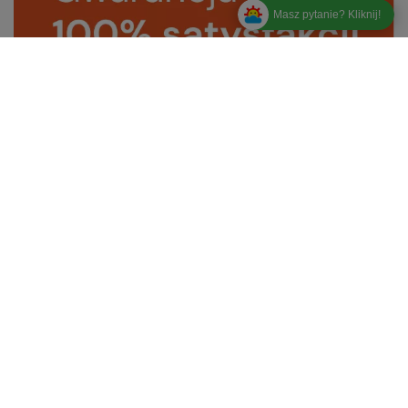
Masz pytanie? Kliknij!
Zamówienia
Status zamówienia
Śledzenie przesyłki
Chcę zareklamować produkt