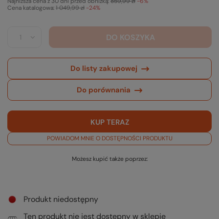
Najniższa cena z 30 dni przed obniżką:
859,99 zł
-6%
Cena katalogowa:
1 049,99 zł
-24%
DO KOSZYKA
Do listy zakupowej
Do porównania
KUP TERAZ
POWIADOM MNIE O DOSTĘPNOŚCI PRODUKTU
Możesz kupić także poprzez:
Produkt niedostępny
Ten produkt nie jest dostępny w sklepie