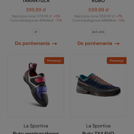
TARANTULA
KUBO
399,99 zł
599,99 zł
Najniższa cena:
379,99 zł
+5%
Najniższa cena:
559,99 zł
+7%
Cena katalogowa:
Cena katalogowa:
479,99 zł
-17%
699,99 zł
-14%
47
40.5
43.5
Do porównania
Do porównania
Promocja
Promocja
La Sportiva
La Sportiva
Buty wspinaczkowe
Buty TX4 EVO