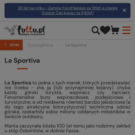
30 lat na rynku - Zamów Fjord Nansen za 199zł, a czapkę
Trucker Cap kupisz za 9,90zł !
Wróć
Strona główna
La Sportiva
La Sportiva
La Sportiva
to jedna z tych marek, których przedstawiać
nie trzeba - zna ją (lub przynajmniej kojarzy) chyba
każdy górski turysta, wspinacz czy narciarz.
Fenomenalne buty wspinaczkowe, podejściowe i
turystyczne, a od niedawna również bardzo jakościowa (a
do tego atrakcyjna kolorystycznie) techniczna odzież
górska, zaskarbiły sobie miliony oddanych miłośników w
świecie outdooru.
Marka zaczynała blisko 100 lat temu jako rodzinny zakład
u stóp Dolomitów, w dolinie Fassa.