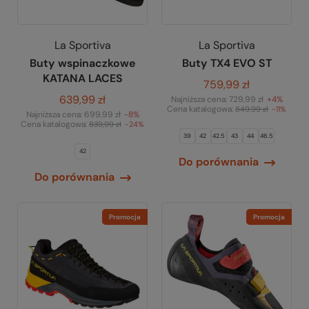
La Sportiva
La Sportiva
Buty wspinaczkowe
Buty TX4 EVO ST
KATANA LACES
759,99 zł
639,99 zł
Najniższa cena:
729,99 zł
+4%
Cena katalogowa:
849,99 zł
-11%
Najniższa cena:
699,99 zł
-8%
Cena katalogowa:
839,99 zł
-24%
39
42
42.5
43
44
46.5
42
Do porównania
Do porównania
Promocja
Promocja