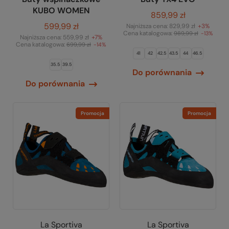
KUBO WOMEN
859,99 zł
599,99 zł
Najniższa cena:
829,99 zł
+3%
Cena katalogowa:
989,99 zł
-13%
Najniższa cena:
559,99 zł
+7%
Cena katalogowa:
699,99 zł
-14%
41
42
42.5
43.5
44
46.5
35.5
39.5
Do porównania
Do porównania
Promocja
Promocja
La Sportiva
La Sportiva