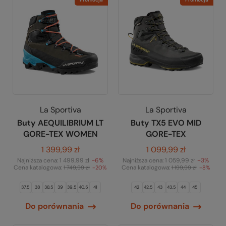
La Sportiva
La Sportiva
Buty AEQUILIBRIUM LT
Buty TX5 EVO MID
GORE-TEX WOMEN
GORE-TEX
1 399,99 zł
1 099,99 zł
Najniższa cena:
1 499,99 zł
-6%
Najniższa cena:
1 059,99 zł
+3%
Cena katalogowa:
Cena katalogowa:
1 749,99 zł
-20%
1 199,99 zł
-8%
37.5
38
38.5
39
39.5
40.5
41
42
42.5
43
43.5
44
45
Do porównania
Do porównania