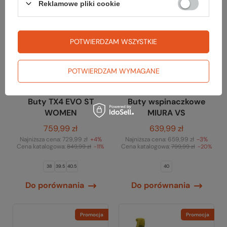
Reklamowe pliki cookie
POTWIERDZAM WSZYSTKIE
POTWIERDZAM WYMAGANE
La Sportiva
La Sportiva
Buty TX4 EVO ST
Buty wspinaczkowe
WOMEN
MIURA VS
759,99 zł
639,99 zł
Najniższa cena:
729,99 zł
+4%
Najniższa cena:
659,99 zł
-3%
Cena katalogowa:
Cena katalogowa:
849,99 zł
-11%
799,99 zł
-20%
38
39.5
40.5
40
Do porównania
Do porównania
Promocja
Promocja