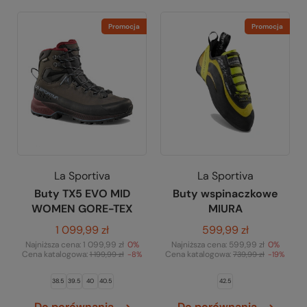
Promocja
Promocja
La Sportiva
La Sportiva
Buty TX5 EVO MID
Buty wspinaczkowe
WOMEN GORE-TEX
MIURA
1 099,99 zł
599,99 zł
Najniższa cena:
1 099,99 zł
0%
Najniższa cena:
599,99 zł
0%
Cena katalogowa:
Cena katalogowa:
1 199,99 zł
-8%
739,99 zł
-19%
38.5
39.5
40
40.5
42.5
Do porównania
Do porównania