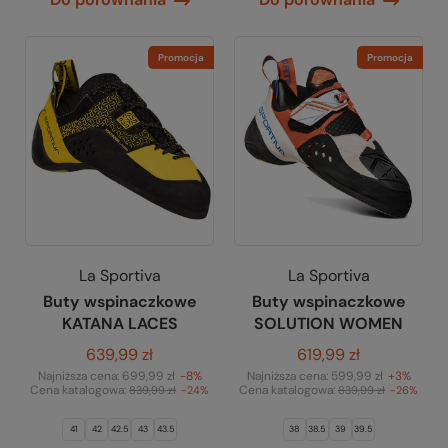
Promocja
Promocja
La Sportiva
La Sportiva
Buty wspinaczkowe
Buty wspinaczkowe
KATANA LACES
SOLUTION WOMEN
639,99 zł
619,99 zł
Najniższa cena:
699,99 zł
-8%
Najniższa cena:
599,99 zł
+3%
Cena katalogowa:
Cena katalogowa:
839,99 zł
-24%
839,99 zł
-26%
41
42
42.5
43
43.5
38
38.5
39
39.5