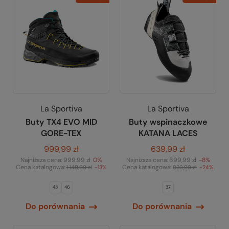
La Sportiva
La Sportiva
Buty TX4 EVO MID
Buty wspinaczkowe
GORE-TEX
KATANA LACES
999,99 zł
639,99 zł
Najniższa cena:
999,99 zł
0%
Najniższa cena:
699,99 zł
-8%
Cena katalogowa:
Cena katalogowa:
1 149,99 zł
-13%
839,99 zł
-24%
43
46
37
Do porównania
Do porównania