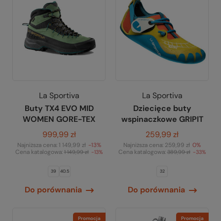
La Sportiva
La Sportiva
Buty TX4 EVO MID
Dziecięce buty
WOMEN GORE-TEX
wspinaczkowe GRIPIT
999,99 zł
259,99 zł
Najniższa cena:
1 149,99 zł
-13%
Najniższa cena:
259,99 zł
0%
Cena katalogowa:
Cena katalogowa:
1 149,99 zł
-13%
389,99 zł
-33%
39
40.5
32
Do porównania
Do porównania
Promocja
Promocja