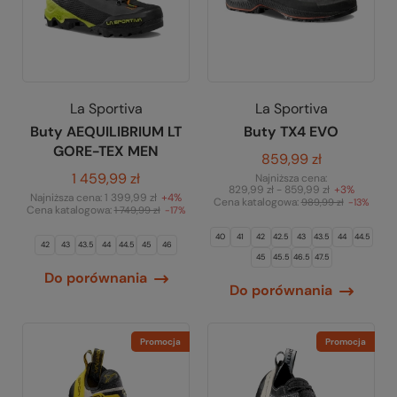
La Sportiva
La Sportiva
Buty AEQUILIBRIUM LT
Buty TX4 EVO
GORE-TEX MEN
859,99 zł
1 459,99 zł
Najniższa cena:
829,99 zł - 859,99 zł
+3%
Najniższa cena:
1 399,99 zł
+4%
Cena katalogowa:
989,99 zł
-13%
Cena katalogowa:
1 749,99 zł
-17%
40
41
42
42.5
43
43.5
44
44.5
42
43
43.5
44
44.5
45
46
45
45.5
46.5
47.5
Do porównania
Do porównania
Promocja
Promocja