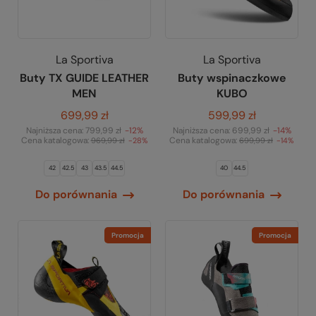
La Sportiva
La Sportiva
Buty TX GUIDE LEATHER
Buty wspinaczkowe
MEN
KUBO
699,99 zł
599,99 zł
Najniższa cena:
799,99 zł
-12%
Najniższa cena:
699,99 zł
-14%
Cena katalogowa:
Cena katalogowa:
969,99 zł
-28%
699,99 zł
-14%
42
42.5
43
43.5
44.5
40
44.5
Do porównania
Do porównania
Promocja
Promocja