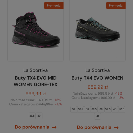
Promocja
Promocja
La Sportiva
La Sportiva
Buty TX4 EVO MID
Buty TX4 EVO WOMEN
WOMEN GORE-TEX
859,99 zł
999,99 zł
Najniższa cena:
989,99 zł
-13%
Cena katalogowa:
989,99 zł
-13%
Najniższa cena:
1 149,99 zł
-13%
Cena katalogowa:
1 149,99 zł
-13%
37
37.5
38
38.5
39
39.5
40
40.5
38.5
39
41
Do porównania
Do porównania