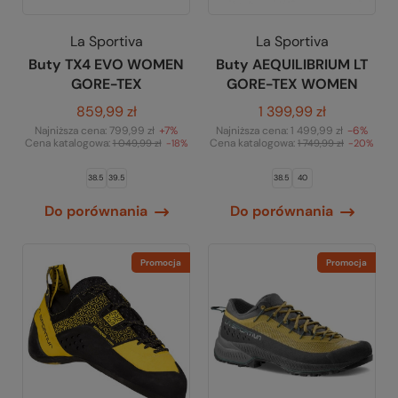
La Sportiva
La Sportiva
Buty TX4 EVO WOMEN
Buty AEQUILIBRIUM LT
GORE-TEX
GORE-TEX WOMEN
859,99 zł
1 399,99 zł
Najniższa cena:
799,99 zł
+7%
Najniższa cena:
1 499,99 zł
-6%
Cena katalogowa:
Cena katalogowa:
1 049,99 zł
-18%
1 749,99 zł
-20%
38.5
39.5
38.5
40
Do porównania
Do porównania
Promocja
Promocja