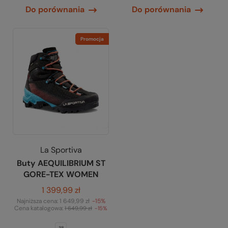
Do porównania
Do porównania
Promocja
La Sportiva
Buty AEQUILIBRIUM ST
GORE-TEX WOMEN
1 399,99 zł
Najniższa cena:
1 649,99 zł
-15%
Cena katalogowa:
1 649,99 zł
-15%