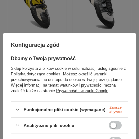
Konfiguracja zgód
La Sportiva
La Sportiva
Buty wspinaczkowe
Buty wspinaczkowe
Dbamy o Twoją prywatność
SOLUTION
KATANA LACES WOMEN
Sklep korzysta z plików cookie w celu realizacji usług zgodnie z
639,99 zł
639,99 zł
Polityką dotyczącą cookies
. Możesz określić warunki
Najniższa cena:
629,99 zł
+1%
Najniższa cena:
699,99 zł
-8%
przechowywania lub dostępu do cookie w Twojej przeglądarce.
Cena katalogowa:
Cena katalogowa:
839,99 zł
-24%
839,99 zł
-24%
Więcej informacji na temat warunków i prywatności można
znaleźć także na stronie
Prywatność i warunki Google
.
41
42
42.5
43
43.5
44
44.5
38
38.5
Do porównania
Do porównania
Zawsze
Funkcjonalne pliki cookie (wymagane)
aktywne
Analityczne pliki cookie
Promocja
Promocja