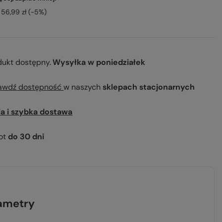
56,99 zł
(-
5
%)
dukt dostępny
Wysyłka
w poniedziałek
awdź dostępność
w naszych
sklepach stacjonarnych
ia i szybka dostawa
ot
do
30
dni
ametry