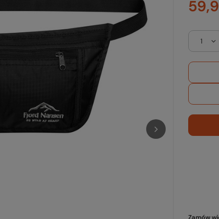
59,9
Zamów wię