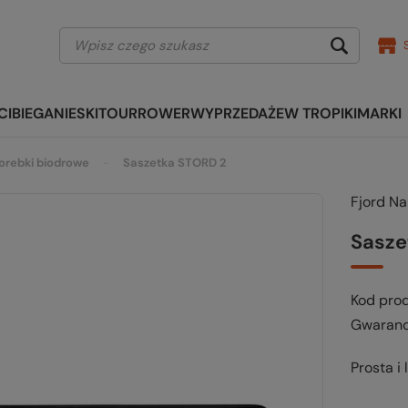
CI
BIEGANIE
SKITOUR
ROWER
WYPRZEDAŻE
W TROPIKI
MARKI
orebki biodrowe
Saszetka STORD 2
Fjord N
Sasze
Kod pro
Gwaranc
Prosta i