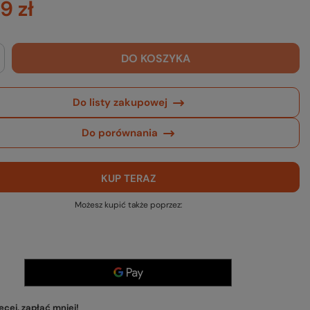
9 zł
DO KOSZYKA
Do listy zakupowej
Do porównania
KUP TERAZ
Możesz kupić także poprzez:
cej, zapłać mniej!