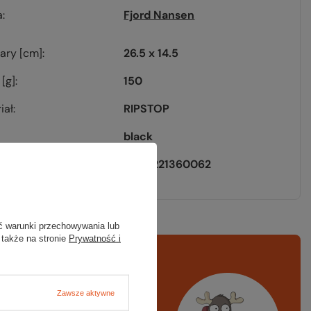
a
Fjord Nansen
ary [cm]
26.5 x 14.5
[g]
150
iał
RIPSTOP
black
EAN
5908221360062
ć warunki przechowywania lub
 także na stronie
Prywatność i
rawdź
czy masz
ystko
Zawsze aktywne