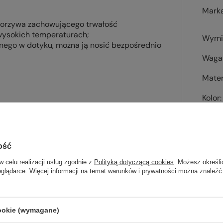
Mark
worzywa zachowującego trwałość
 wysokich temperaturach;
Wymi
nego w dotyku, można ją nosić bezpośrednio
Waga 
Mater
Kolor
Kod 
ość
w celu realizacji usług zgodnie z
Polityką dotyczącą cookies
. Możesz określi
eglądarce. Więcej informacji na temat warunków i prywatności można znaleźć
Sp
wsz
cookie (wymagane)