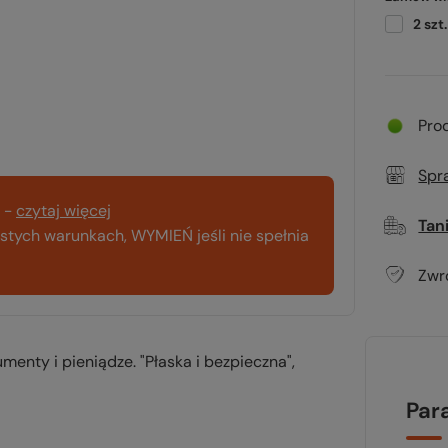
2
szt.
Pro
Spr
-
czytaj więcej
Tan
tych warunkach, WYMIEŃ jeśli nie spełnia
Zwr
menty i pieniądze. "Płaska i bezpieczna",
Par