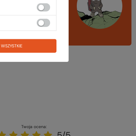
azd w góry, kajak,
ng, narty
A LISTA SPRZĘTOWA
 WSZYSTKIE
Twoja ocena:
5/5