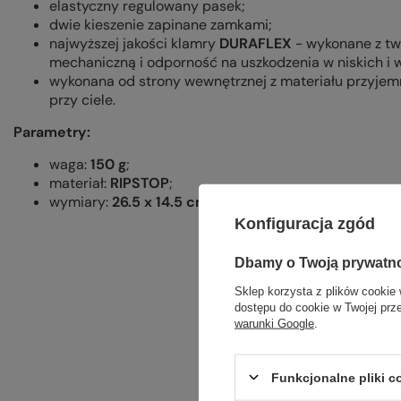
elastyczny regulowany pasek;
dwie kieszenie zapinane zamkami;
najwyższej jakości klamry
DURAFLEX
- wykonane z t
mechaniczną i odporność na uszkodzenia w niskich i
wykonana od strony wewnętrznej z materiału przyjem
przy ciele.
Parametry:
waga:
150 g
;
materiał:
RIPSTOP
;
wymiary:
26.5 x 14.5 cm.
Konfiguracja zgód
Dbamy o Twoją prywatn
Sklep korzysta z plików cookie 
dostępu do cookie w Twojej prz
warunki Google
.
Funkcjonalne pliki 