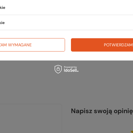
na wyj
kie
trekki
kie
TWOJ
ZAM WYMAGANE
POTWIERDZAM
Napisz swoją opinię