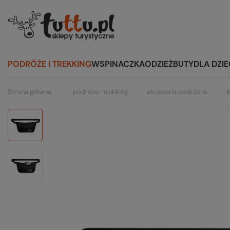
PODRÓŻE I TREKKING
WSPINACZKA
ODZIEŻ
BUTY
DLA DZIE
Strona główna
podróże i trekking
akcesoria podróżne
t