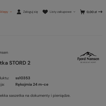
Sklepy
Zaloguj się
Listy zakupowe
0,00 zł
ansen
tka STORD 2
duktu
ss10353
ja
Rękojmia 24 m-ce
 lekka saszetka na dokumenty i pieniądze.