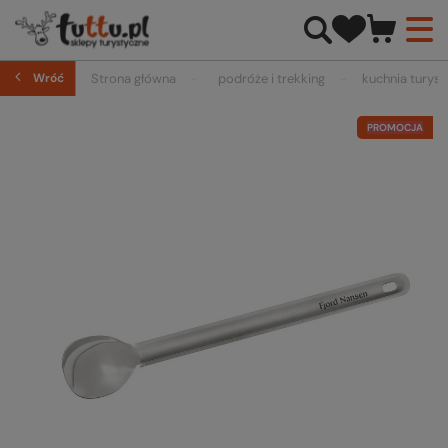
Wróć
Strona główna
podróże i trekking
kuchnia turys
PROMOCJA