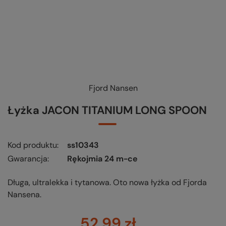
Fjord Nansen
KUP-SPRAWDŹ-WYMIEŃ
-
czytaj więcej
Łyżka JACON TITANIUM LONG SPOON
Kod produktu
ss10343
Gwarancja
Rękojmia 24 m-ce
Długa, ultralekka i tytanowa. Oto nowa łyżka od Fjorda
Nansena.
52,99 zł