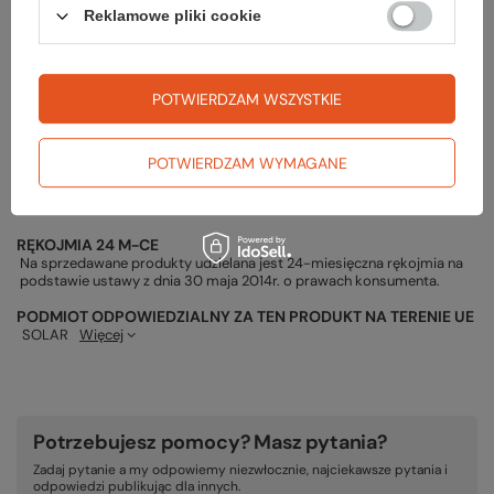
Chusteczka FOGGIES ANTI-FOG 1 szt
Reklamowe pliki cookie
5,99 zł
POTWIERDZAM WSZYSTKIE
POTWIERDZAM WYMAGANE
Gwarancja
RĘKOJMIA 24 M-CE
Na sprzedawane produkty udzielana jest 24-miesięczna rękojmia na
podstawie ustawy z dnia 30 maja 2014r. o prawach konsumenta.
PODMIOT ODPOWIEDZIALNY ZA TEN PRODUKT NA TERENIE UE
SOLAR
Więcej
Potrzebujesz pomocy? Masz pytania?
Zadaj pytanie a my odpowiemy niezwłocznie, najciekawsze pytania i
odpowiedzi publikując dla innych.