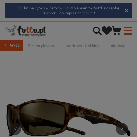
30 lat na rynku - Zamów Fjord Nansen za 199zł, a czapkę
Trucker Cap kupisz za 9,90zł !
Wróć
Strona główna
podróże i trekking
okulary