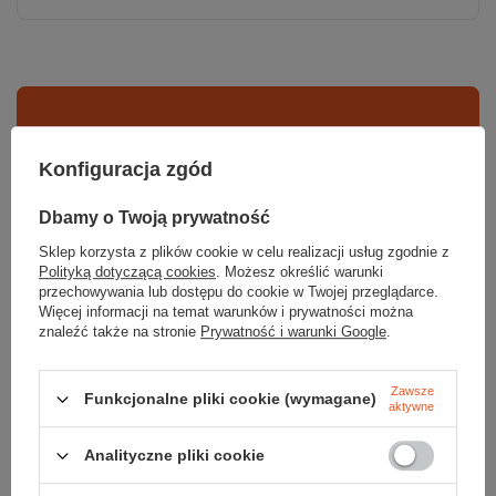
Sprawdź
Konfiguracja zgód
czy masz wszystko
Dbamy o Twoją prywatność
TWOJA LISTA SPRZĘTOWA
Sklep korzysta z plików cookie w celu realizacji usług zgodnie z
Polityką dotyczącą cookies
. Możesz określić warunki
przechowywania lub dostępu do cookie w Twojej przeglądarce.
Więcej informacji na temat warunków i prywatności można
znaleźć także na stronie
Prywatność i warunki Google
.
Zawsze
Zerknij też na to:
Funkcjonalne pliki cookie (wymagane)
aktywne
Analityczne pliki cookie