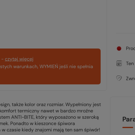
Pro
-
czytaj więcej
Ten
tych warunkach, WYMIEŃ jeśli nie spełnia
Zwr
ign, także kolor oraz rozmiar. Wypełniony jest
ój komfort termiczny nawet w bardzo mroźne
system ANTI-BITE, który wyposażono w szeroką
Par
amek. Ponadto w kieszonce śpiwora
 w czasie kiedy znajomi mają ten sam śpiwór!