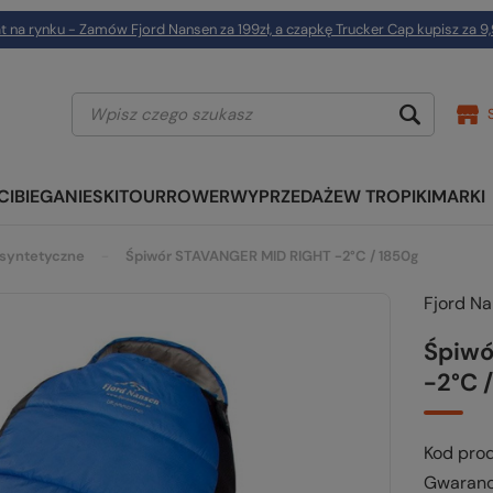
t na rynku - Zamów Fjord Nansen za 199zł, a czapkę Trucker Cap kupisz za 9,
CI
BIEGANIE
SKITOUR
ROWER
WYPRZEDAŻE
W TROPIKI
MARKI
syntetyczne
Śpiwór STAVANGER MID RIGHT -2°C / 1850g
Fjord N
Śpiwó
-2°C 
Kod pro
Gwaranc