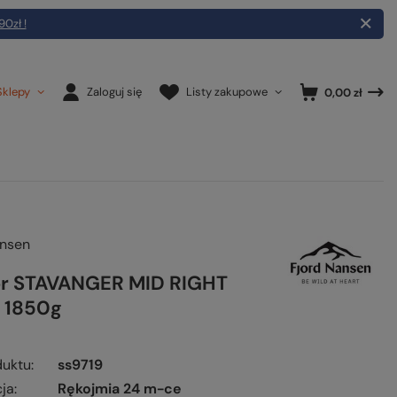
90zł !
Sklepy
Zaloguj się
Listy zakupowe
0,00 zł
ansen
r STAVANGER MID RIGHT
/ 1850g
duktu
ss9719
ja
Rękojmia 24 m-ce