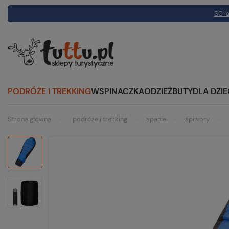
30 la
PODRÓŻE I TREKKING
WSPINACZKA
ODZIEŻ
BUTY
DLA DZIE
Strona główna
podróże i trekking
spanie
śpiwory