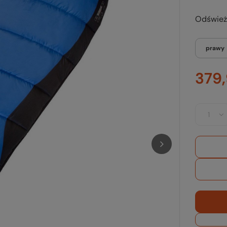
Odświeżo
prawy
379,