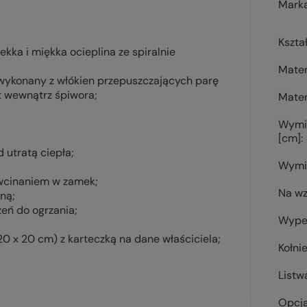
Mark
Kszta
lekka i miękka ocieplina
ze spiralnie
Mater
, wykonany z włókien przepuszczających parę
 wewnątrz śpiwora;
Mater
Wymi
[cm]
 utratą ciepła;
Wymi
 wcinaniem w zamek;
Na wz
ną;
eń do ogrzania;
Wypeł
20 x 20 cm) z karteczką na dane właściciela;
Kołni
Listw
Opcj