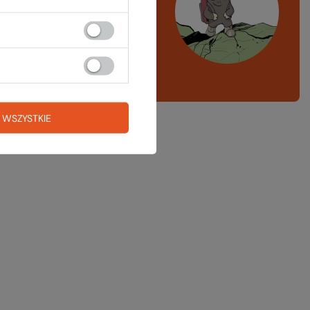
azd w góry, kajak,
ng, narty
A LISTA SPRZĘTOWA
 WSZYSTKIE