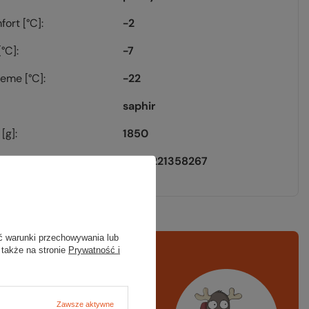
fort [°C]
-2
[°C]
-7
reme [°C]
-22
saphir
[g]
1850
EAN
5908221358267
ć warunki przechowywania lub
 także na stronie
Prywatność i
rawdź
czy masz
ystko
Zawsze aktywne