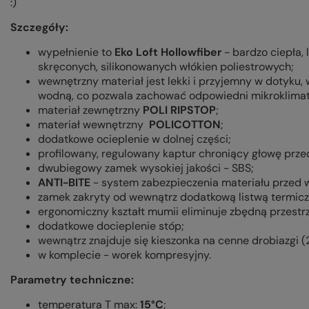
:)
Szczegóły:
wypełnienie to
Eko Loft Hollowfiber
- bardzo ciepła, 
skręconych, silikonowanych włókien poliestrowych;
wewnętrzny materiał jest lekki i przyjemny w dotyku
wodną, co pozwala zachować odpowiedni mikroklimat
materiał zewnętrzny
POLI RIPSTOP
;
materiał wewnętrzny
POLICOTTON
;
dodatkowe ocieplenie w dolnej części;
profilowany, regulowany kaptur chroniący głowę przed
dwubiegowy zamek wysokiej jakości - SBS;
ANTI-BITE
- system zabezpieczenia materiału przed
zamek zakryty od wewnątrz dodatkową listwą termicz
ergonomiczny kształt mumii eliminuje zbędną przestrz
dodatkowe docieplenie stóp;
wewnątrz znajduje się kieszonka na cenne drobiazgi (
w komplecie - worek kompresyjny.
Parametry techniczne:
temperatura T max:
15°C
;