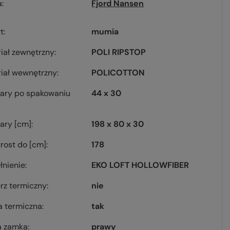
a
Fjord Nansen
łt
mumia
iał zewnętrzny
POLI RIPSTOP
iał wewnętrzny
POLICOTTON
ary po spakowaniu
44 x 30
ary [cm]
198 x 80 x 30
rost do [cm]
178
nienie
EKO LOFT HOLLOWFIBER
erz termiczny
nie
a termiczna
tak
a zamka
prawy