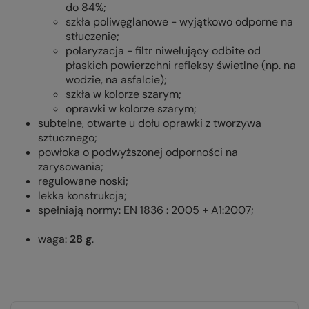
do 84%;
szkła poliwęglanowe - wyjątkowo odporne na
stłuczenie;
polaryzacja - filtr niwelujący odbite od
płaskich powierzchni refleksy świetlne (np. na
wodzie, na asfalcie);
szkła w kolorze szarym;
oprawki w kolorze szarym;
subtelne, otwarte u dołu oprawki z tworzywa
sztucznego;
powłoka o podwyższonej odporności na
zarysowania;
regulowane noski;
lekka konstrukcja;
spełniają normy: EN 1836 : 2005 + A1:2007;
waga:
28 g
.