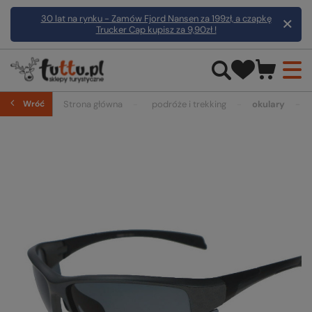
30 lat na rynku - Zamów Fjord Nansen za 199zł, a czapkę
Trucker Cap kupisz za 9,90zł !
Wróć
Strona główna
podróże i trekking
okulary