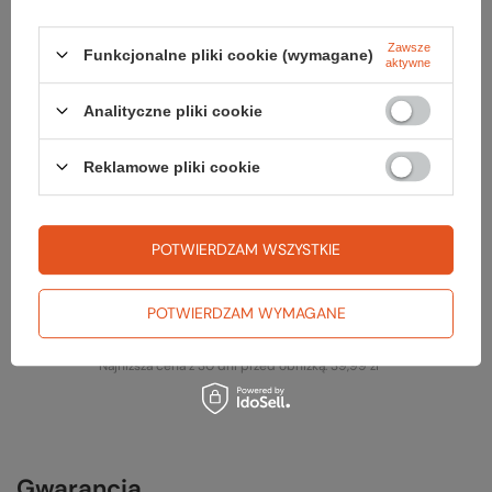
Zerknij też na to:
Zawsze
Funkcjonalne pliki cookie (wymagane)
aktywne
Analityczne pliki cookie
Chusteczka FOGGIES ANTI-FOG 1 szt
5,99 zł
Reklamowe pliki cookie
Koszulka RIX SPORTS SLEEVELESS MEN
59,99 zł
POTWIERDZAM WSZYSTKIE
Najniższa cena z 30 dni przed obniżką:
69,99 zł
Koszulka RIX SPORTS SLEEVELESS WOMEN z
POTWIERDZAM WYMAGANE
ochroną UV
59,99 zł
Najniższa cena z 30 dni przed obniżką:
39,99 zł
Gwarancja