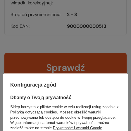
wkładki korekcyjnej
Stopień przyciemnienia
2 - 3
Kod EAN
9000000000513
Sprawdź
czy masz wszystko
Konfiguracja zgód
TWOJA LISTA SPRZĘTOWA
Dbamy o Twoją prywatność
Sklep korzysta z plików cookie w celu realizacji usług zgodnie z
Polityką dotyczącą cookies
. Możesz określić warunki
przechowywania lub dostępu do cookie w Twojej przeglądarce.
Więcej informacji na temat warunków i prywatności można
znaleźć także na stronie
Prywatność i warunki Google
.