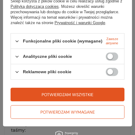
Sklep korzysta z plików cookie w celu realizacji usług zgodnie z
Polityką dotyczącą cookies
. Możesz określić warunki
Marka
Jack Wolfskin
przechowywania lub dostępu do cookie w Twojej przeglądarce.
Więcej informacji na temat warunków i prywatności można
znaleźć także na stronie
Prywatność i warunki Google
.
Materiał
TEXASHIELD
ECOSPHERE PRO
Zawsze
Funkcjonalne pliki cookie (wymagane)
aktywne
Wypełnienie
PRIMALOFT BLACK RISE
Analityczne pliki cookie
Kieszenie
2
Kaptur
tak, zintegrowany –
Reklamowe pliki cookie
nieodpinany
Waga [g]
445
POTWIERDZAM WSZYSTKIE
Kolor
wild berry
Rodzaj wypełnienia
syntetyk
POTWIERDZAM WYMAGANE
Makksymalna szerokość
40
taśmy