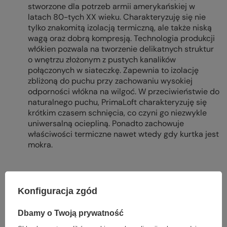
stworzone dla potrzeb armii amerykańskiej w
latach 80-tych XX wieku. Charakteryzuję się nie
tylko znakomitą izolacją termiczną, ale także niską
wagą oraz dobrą kompresją. Technologia produkcji
włókien pozwala na tworzenie delikatnych struktur
o wnętrzu złożonym z pustych kanalików
połączonych w siateczkę. Zapewnia to izolację
zbliżoną do puchu przy zachowaniu wysokiej
odporności włókna na wilgoć. W przeciwieństwie do
naturalnego puchu, PrimaLoft charakteryzuję się
krótkim czasem schnięcia, co czyni go niezwykle
uniwersalną ociepliną. Ponadto zachowuje
właściwości termiczne nawet wtedy gdy kurtka jest
mokra.
Konfiguracja zgód
Parametry
Dbamy o Twoją prywatność