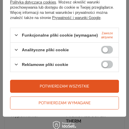
Polityką dotyczącą cookies
. Możesz określić warunki
Parametry
przechowywania lub dostępu do cookie w Twojej przeglądarce.
Więcej informacji na temat warunków i prywatności można
znaleźć także na stronie
Prywatność i warunki Google
.
Marka
Fjord Nansen
Zawsze
Funkcjonalne pliki cookie (wymagane)
aktywne
Materiał zewnętrzny
POLI RIPSTOP
Analityczne pliki cookie
Kształt
mumia
Materiał wewnętrzny
NYLON
Reklamowe pliki cookie
Wymiary po spakowaniu
36 x 21
[cm]
POTWIERDZAM WSZYSTKIE
Wymiary [cm]
198 x 80 x 60
POTWIERDZAM WYMAGANE
Na wzrost do [cm]
178
Wypełnienie
MICROFILL SUPER-
THERM