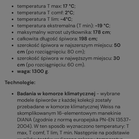
temperatura T max:
17 °C
;
temperatura T comf:
2°C
;
temperatura T lim:
-4°C
;
temperatura ekstremalna (T min):
-19 °C
;
maksymalny wzrost użytkownika:
178 cm
;
całkowita długość śpiwora:
198 cm;
szerokość śpiwora w najszerszym miejscu:
50
cm
(po rozciągnięciu: 80 cm);
szerokość śpiwora w najwęższym miejscu:
30
cm
(po rozciągnięciu: 60 cm).
waga: 1300 g
.
Technologie:
Badania w komorze klimatycznej
- wybrane
modele śpiworów z każdej kolekcji zostały
przebadane w komorze klimatycznej Weiss na
skomplikowanym 16-elementowym manekinie
DIANA (zgodnie z normą europejska PN-EN 13537-
2004). W ten sposób wyznaczono temperatury: T
max, T comf, T lim, T min. Następnie na podstawie