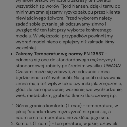
wyników testów wyliczono zakresy temperatur
wszystkich śpiworów Fjord Nansen, dzięki temu do
minimum zmniejszamy ryzyko zakupu przez klienta
niewłaściwego śpiwora. Przed wyborem należy
zadać sobie pytanie jak odczuwamy zimno i
uwzględnić ten fakt przy wyborze konkretnego
modelu. W większości przypadków powinniśmy
wybrać model nieco cieplejszy niż zakładaliśmy
wcześniej.
Zakresy Temperatur wg normy EN 13537
-
odnoszą się one do standardowego mężczyzny i
standardowej kobiety po średnim wysiłku. UWAGA!
Czasami może się zdarzyć, że odczucie zimna
będzie inne u różnych osób. Na sposób odczuwania
zimna mają też wpływ takie czynniki jak: zmęczenie,
głód, złe samopoczucie, wcześniejsze wychłodzenie,
wiek, metabolizm, grubość tkanki tłuszczowej itp.
Górna granica komfortu (T max) - temperatura, w
jakiej "standardowy mężczyzna" nie poci się, a
nadmierna temperatura nie zakłóca jego snu.
Komfort (T comf) - temperatura, w jakiej człowiek