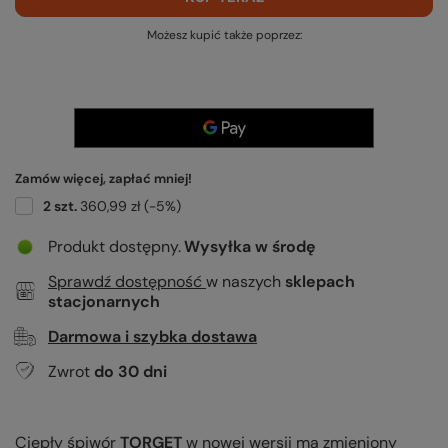
Możesz kupić także poprzez:
Zamów więcej, zapłać mniej!
2
szt.
360,99 zł
(-
5
%)
Produkt dostępny
Wysyłka
w środę
Sprawdź dostępność
w naszych
sklepach
stacjonarnych
Darmowa i szybka dostawa
Zwrot
do
30
dni
Ciepły śpiwór
TORGET
w nowej wersji ma zmieniony