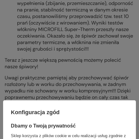
wypełnienia (zbijanie, przemieszczanie), odporność
na pranie, stabilność termiczną w danym okresie
czasu, postanowiliśmy przeprowadzić tzw. test 10
prań (oczywiście z wirowaniem). Wyniki testów
włókniny MICROFILL Super-Therm przeszły nasze
oczekiwania. Okazało się, że śpiwór zachował swoje
parametry termiczne, a włóknina nie zmieniła
swojej grubości i sprężystości!!!
Teraz z jeszcze większą pewnością możemy polecić
nasze śpiwory!
Uwagi praktyczne: pamiętaj aby przechowywać śpiwór
rozłożony lub w worku do przechowywania, w żadnym
wypadku nie schowany w worku kompresyjnym!!! Dzięki
poprawnemu przechowywaniu będzie on cały czas tak
samo ciepły.
Konfiguracja zgód
Dbamy o Twoją prywatność
Sklep korzysta z plików cookie w celu realizacji usług zgodnie z