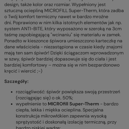
design, także kolor oraz rozmiar. Wypełniony jest
sztuczną ociepliną MICROFILL Super-Therm, która zadba
o Twój komfort termiczny nawet w bardzo mroźne
dni. Poprawiono w nim kilka istotnych elementów jak np.
system ANTI-BITE, który wyposażono w szeroką na 3cm
taśmę zapobiegającą "wcinaniu" się materiału w zamek.
Ponadto w kieszonce śpiwora umieszczono karteczkę na
dane właściciela - niezastąpiona w czasie kiedy znajomi
mają ten sam śpiwór!
Dzięki ściągaczom wprowadzonym
w szwy, śpiwór bardziej dopasowuje się do ciała i jest
bardziej komfortowy – można się w nim bezpardonowo
kręcić i wiercić ;-)
Szczegóły:
rozciągliwość: śpiwór powiększa swoją przestrzeń
(rozciągając się) o ok. 50%;
wypełnienie to
MICROfill Super-Therm
- bardzo
ciepła, lekka i miękka ocieplina. Specjalna
konstrukcja mikrowłókien zapewnia wysoką
sprężystość i doskonałą izolację termiczną, przy
bardzo niskiej wadze;