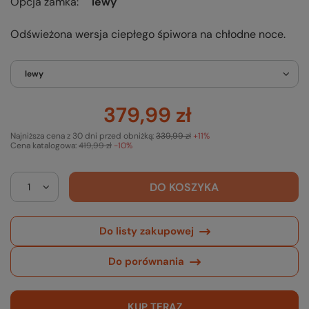
Opcja zamka
lewy
Odświeżona wersja ciepłego śpiwora na chłodne noce.
lewy
379,99 zł
Najniższa cena z 30 dni przed obniżką:
339,99 zł
+11%
Cena katalogowa:
419,99 zł
-10%
DO KOSZYKA
Do listy zakupowej
Do porównania
KUP TERAZ