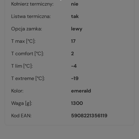
Kołnierz termiczny
nie
Listwa termiczna
tak
Opcja zamka
lewy
T max [°C]
17
T comfort [°C]
2
T lim [°C]
-4
T extreme [°C]
-19
Kolor
emerald
Waga [g]
1300
Kod EAN
5908221356119