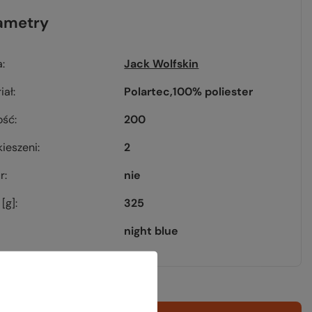
ametry
a
Jack Wolfskin
iał
Polartec
100% poliester
ość
200
kieszeni
2
r
nie
[g]
325
night blue