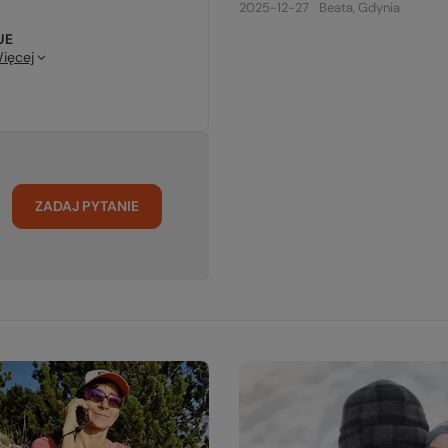
2025-12-27
Beata, Gdynia
UE
ięcej
ZADAJ PYTANIE