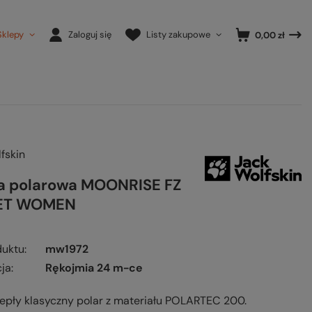
Sklepy
Zaloguj się
Listy zakupowe
0,00 zł
fskin
a polarowa MOONRISE FZ
ET WOMEN
duktu
mw1972
ja
Rękojmia 24 m-ce
ciepły klasyczny polar z materiału POLARTEC 200.