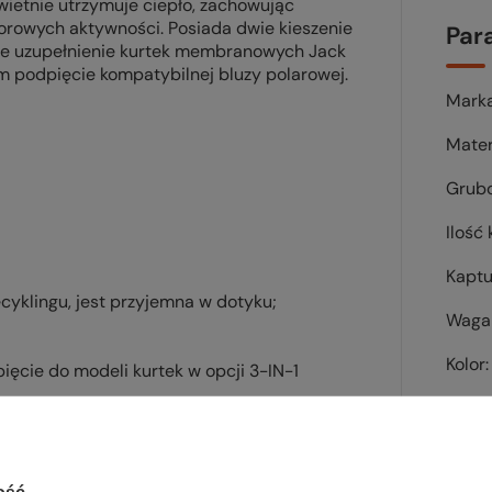
ietnie utrzymuje ciepło, zachowując
orowych aktywności. Posiada dwie kieszenie
Par
alne uzupełnienie kurtek membranowych Jack
podpięcie kompatybilnej bluzy polarowej.
Mark
Mater
Grub
Ilość 
Kaptu
yklingu, jest przyjemna w dotyku;
Waga 
Kolor
cie do modeli kurtek w opcji 3-IN-1
ołu;