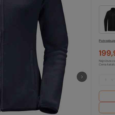
Potrzebuje
199,
Najniższa c
Cena katal