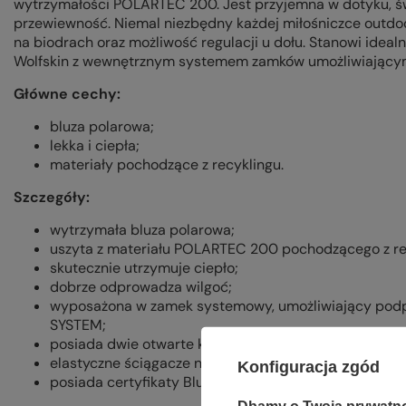
wytrzymałości POLARTEC 200. Jest przyjemna w dotyku, św
przewiewność. Niemal niezbędny każdej miłośniczce outdo
na biodrach oraz możliwość regulacji u dołu. Stanowi ide
Wolfskin z wewnętrznym systemem zamków umożliwiającym 
Główne cechy:
bluza polarowa;
lekka i ciepła;
materiały pochodzące z recyklingu.
Szczegóły:
wytrzymała bluza polarowa;
uszyta z materiału POLARTEC 200 pochodzącego z rec
skutecznie utrzymuje ciepło;
dobrze odprowadza wilgoć;
wyposażona w zamek systemowy, umożliwiający podpię
SYSTEM;
posiada dwie otwarte kieszenie na biodrach;
elastyczne ściągacze na wykończeniach rękawów i u d
Konfiguracja zgód
posiada certyfikaty Bluesign i Grüner Knopf;