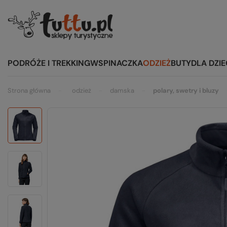
PODRÓŻE I TREKKING
WSPINACZKA
ODZIEŻ
BUTY
DLA DZIE
Strona główna
odzież
damska
polary, swetry i bluzy