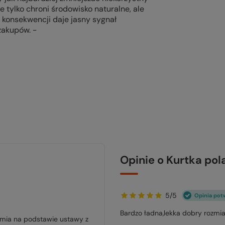
 tylko chroni środowisko naturalne, ale
 konsekwencji daje jasny sygnał
zakupów. -
Opinie o Kurtka p
5/5
Opinia pot
Bardzo ładna,lekka dobry rozmia
jmia na podstawie ustawy z