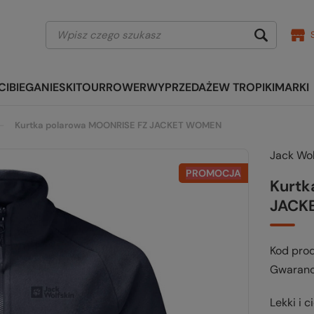
CI
BIEGANIE
SKITOUR
ROWER
WYPRZEDAŻE
W TROPIKI
MARKI
Kurtka polarowa MOONRISE FZ JACKET WOMEN
Jack Wol
PROMOCJA
Kurtk
JACK
Kod pro
Gwaranc
Lekki i 