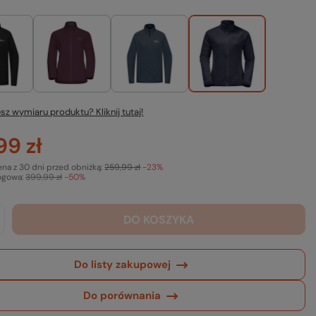
sz wymiaru produktu? Kliknij tutaj!
99 zł
ena z 30 dni przed obniżką:
259,99 zł
-23%
ogowa:
399,99 zł
-50%
DO KOSZYKA
Do listy zakupowej
Do porównania