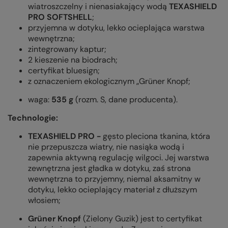
wiatroszczelny i nienasiakający wodą
TEXASHIELD
PRO SOFTSHELL
;
przyjemna w dotyku, lekko ocieplająca warstwa
wewnętrzna;
zintegrowany kaptur;
2 kieszenie na biodrach;
certyfikat bluesign;
z oznaczeniem ekologicznym „Grüner Knopf;
waga:
535 g
(rozm. S, dane producenta).
Technologie:
TEXASHIELD PRO -
gęsto pleciona tkanina, która
nie przepuszcza wiatry, nie nasiąka wodą i
zapewnia aktywną regulację wilgoci. Jej warstwa
zewnętrzna jest gładka w dotyku, zaś strona
wewnętrzna to przyjemny, niemal aksamitny w
dotyku, lekko ocieplający materiał z dłuższym
włosiem;
Grüner Knopf
(Zielony Guzik) jest to certyfikat