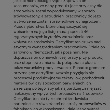
jakości niemieckiego rządu. Zapewnia on
konsumentów, że dany produkt jest: przyjazny dla
środowiska, został wyprodukowany w sposób
zrównoważony, a zatrudnieni pracownicy do jego
wytworzenia zostali sprawiedliwie wynagrodzeni.
Przedsiębiorstwa, które chcą szczycić się
wpisaniem na jego listę, muszą spełnić 46
rygorystycznych kryteriów zatrudnienia oraz
wpływu na środowisko. Certyfikat ten czuwa nad
etycznym wynagradzaniem pracowników. Działa on
zarówno w Niemczech, jak i poza nimi. Nie
dopuszcza on do niewolniczej pracy przy produkcji
oraz stopniowo zmierza do polepszania płac, a
także warunków pracy szwaczek. Ponadto gremium
przyznające certyfikat uważnie przygląda się
procesowi produkcyjnemu tekstyliów, pochodzeniu
materiałów, czy sposobom barwieniach ich.
Zmierzają do tego, aby jak najbardziej zmniejszać
niekorzystny wpływ tych procesów na środowisko.
Certyfikat ten nie tylko chroni środowisko
naturalne, ale również stoi na straży pracowników w
fabrykach, co w konsekwencji daje jasny sygnał