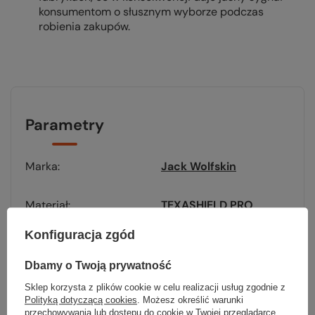
konsumentom o słusznym wyborze podczas
robienia zakupów.
Parametry
Marka
Jack Wolfskin
Materiał
TEXASHIELD PRO
SOFTSHELL
Konfiguracja zgód
Ilość kieszeni
2
Dbamy o Twoją prywatność
Kaptur
tak, zintegrowany –
Sklep korzysta z plików cookie w celu realizacji usług zgodnie z
nieodpinany
Polityką dotyczącą cookies
. Możesz określić warunki
przechowywania lub dostępu do cookie w Twojej przeglądarce.