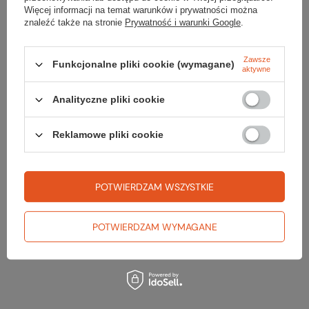
Waga [g]
535
Więcej informacji na temat warunków i prywatności można
znaleźć także na stronie
Prywatność i warunki Google
.
Kolor
night blue
Kod EAN
4064993526455
Zawsze
Funkcjonalne pliki cookie (wymagane)
aktywne
Analityczne pliki cookie
Reklamowe pliki cookie
Sprawdź
czy masz wszystko
POTWIERDZAM WSZYSTKIE
TWOJA LISTA SPRZĘTOWA
POTWIERDZAM WYMAGANE