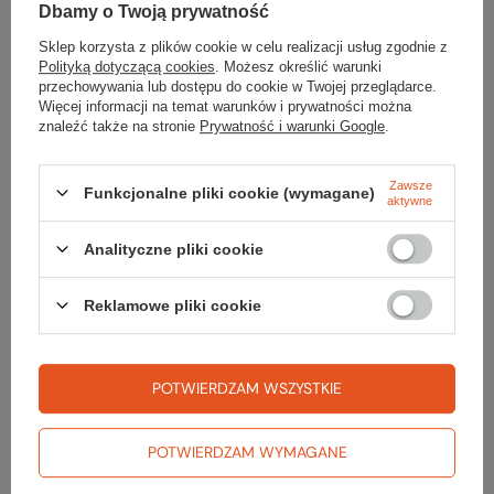
Dbamy o Twoją prywatność
Sklep korzysta z plików cookie w celu realizacji usług zgodnie z
Polityką dotyczącą cookies
. Możesz określić warunki
Szukasz produktu, którego nie mamy w
przechowywania lub dostępu do cookie w Twojej przeglądarce.
Więcej informacji na temat warunków i prywatności można
ofercie?
znaleźć także na stronie
Prywatność i warunki Google
.
Jeśli nie znalazłeś w naszej ofercie produktu, a chciałbyś kupić go w
Zawsze
naszym sklepie, możesz skorzystać ze specjalnego formularza i
Funkcjonalne pliki cookie (wymagane)
aktywne
przesłać nam opis szukanego przedmiotu. Aby móc to zrobić musisz
być
zalogowany
.
Analityczne pliki cookie
Reklamowe pliki cookie
Zamówienia
POTWIERDZAM WSZYSTKIE
Status zamówienia
POTWIERDZAM WYMAGANE
Śledzenie przesyłki