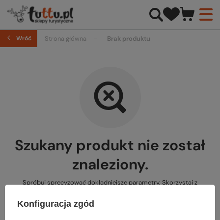
Wróć
Strona główna
Brak produktu
Szukany produkt nie został
znaleziony.
Spróbuj sprecyzować dokładniejsze parametry. Skorzystaj z
wyszukiwarki zaawansowanej
.
Konfiguracja zgód