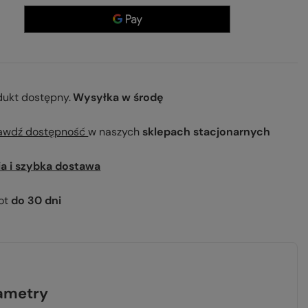
dukt dostępny
Wysyłka
w środę
awdź dostępność
w naszych
sklepach stacjonarnych
ia i szybka dostawa
ot
do
30
dni
ametry