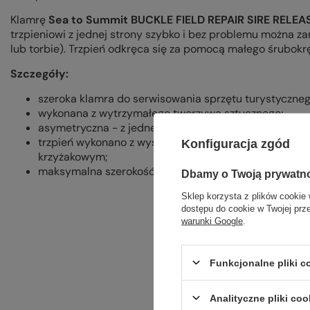
Klamrę
Sea to Summit BUCKLE FIELD REPAIR SIRE RELEAS
trzpieniowi z jednej strony szybko i bez problemu można z
lub torbie). Trzpień odkręca się za pomocą małego śrubokrę
Szczegóły:
szeroka klamra do serwisowania sprzętu turystycznego
wykonana z wytrzymałego tworzywa sztucznego;
asymetryczna - z jednej strony klasyczny system przel
trzpień wykonano z wysokiej jakości stali nierdzewn
Konfiguracja zgód
krzyżakowym;
maksymalna szerokość taśmy:
5
0 mm.
Dbamy o Twoją prywatn
Sklep korzysta z plików cookie 
dostępu do cookie w Twojej prz
warunki Google
.
Funkcjonalne pliki 
Analityczne pliki coo