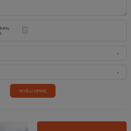
duktu
:
WYŚLIJ OPINIĘ