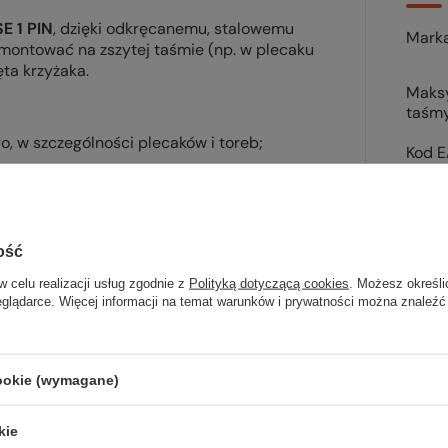
E 1 PIN
, dzięki odkręcanemu, stalowemu
Mark
amontować na zszytej taśmie (np. w plecaku
ta krzyżaka.
Maks
taśm
, w szczególności plecaków i toreb;
Kod 
otki, z drugiej wykręcany trzpień;
ej, odkręcany małym śrubokrętem
ość
w celu realizacji usług zgodnie z
Polityką dotyczącą cookies
. Możesz określi
Sp
eglądarce. Więcej informacji na temat warunków i prywatności można znaleźć
wsz
cookie (wymagane)
na wyj
trekki
kie