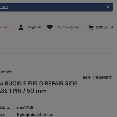
90zł !
Sklepy
Zaloguj się
Listy zakupowe
0,00 zł
Summit
a BUCKLE FIELD REPAIR SIDE
SE 1 PIN / 50 mm
duktu
mw1758
ja
Rękojmia 24 m-ce