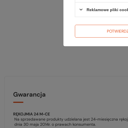
Reklamowe pliki coo
POTWIERD
Gwarancja
RĘKOJMIA 24 M-CE
Na sprzedawane produkty udzielana jest 24-miesięczna ręko
dnia 30 maja 2014r. o prawach konsumenta.