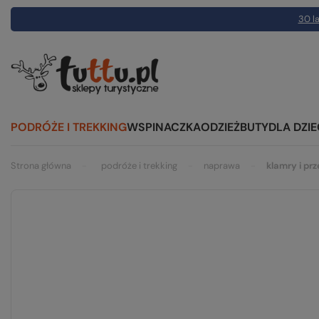
30 la
PODRÓŻE I TREKKING
WSPINACZKA
ODZIEŻ
BUTY
DLA DZIE
Strona główna
podróże i trekking
naprawa
klamry i prz