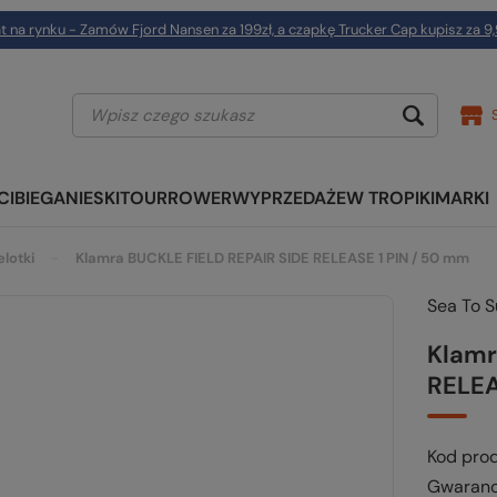
t na rynku - Zamów Fjord Nansen za 199zł, a czapkę Trucker Cap kupisz za 9,
CI
BIEGANIE
SKITOUR
ROWER
WYPRZEDAŻE
W TROPIKI
MARKI
elotki
Klamra BUCKLE FIELD REPAIR SIDE RELEASE 1 PIN / 50 mm
Sea To 
Klamr
RELEA
Kod pro
Gwaranc