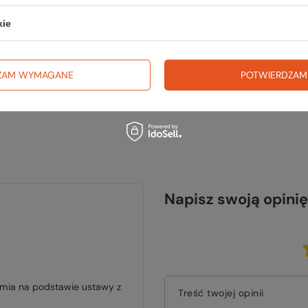
TWOJ
kie
ZAM WYMAGANE
POTWIERDZAM
Napisz swoją opinię
jmia na podstawie ustawy z
Treść twojej opinii