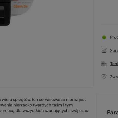
Pro
Spr
Tan
Zwr
wielu sprzętów. Ich serwisowanie nieraz jest
zywania nierzadko twardych taśm i tym
pomocą dla wszystkich szanujących swój czas
Par