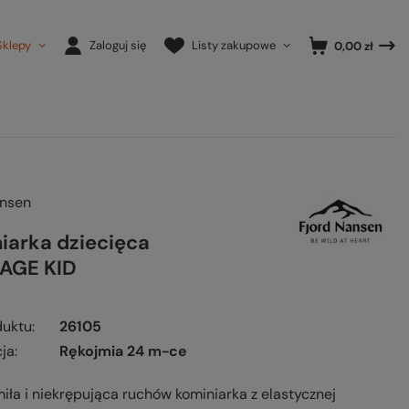
Sklepy
Zaloguj się
Listy zakupowe
0,00 zł
ansen
iarka dziecięca
AGE KID
duktu
26105
ja
Rękojmia 24 m-ce
miła i niekrępująca ruchów kominiarka z elastycznej