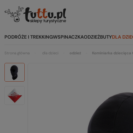
PODRÓŻE I TREKKING
WSPINACZKA
ODZIEŻ
BUTY
DLA DZIE
Strona główna
dla dzieci
odzież
Kominiarka dziecięc