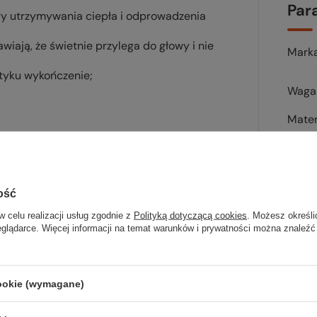
Par
ry utrzymywania ciepła i odprowadzenia
awiają, że świetnie przylega do głowy i nie
Mark
otyku wykończenie;
Waga 
Mater
Kolor
Kod 
ość
w celu realizacji usług zgodnie z
Polityką dotyczącą cookies
. Możesz określi
eglądarce. Więcej informacji na temat warunków i prywatności można znaleźć
cookie (wymagane)
Sp