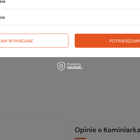
wsz
kie
na wyj
kie
trekki
TWOJ
ZAM WYMAGANE
POTWIERDZAM
Opinie o Kominiark