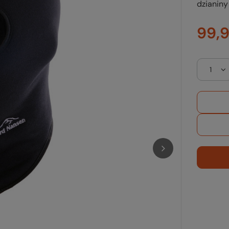
dzianiny
99,9