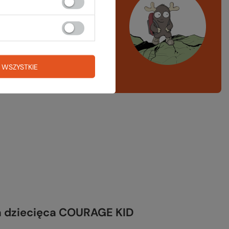
ystko
azd w góry, kajak,
ng, narty
A LISTA SPRZĘTOWA
 WSZYSTKIE
a dziecięca COURAGE KID