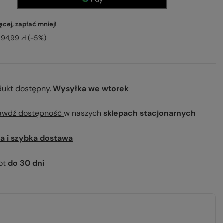
cej, zapłać mniej!
94,99 zł
(-
5
%)
dukt dostępny
Wysyłka
we wtorek
awdź dostępność
w naszych
sklepach stacjonarnych
ia i szybka dostawa
ot
do
30
dni