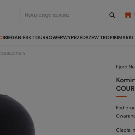
CI
BIEGANIE
SKITOUR
ROWER
WYPRZEDAŻE
W TROPIKI
MARKI
a COURAGE KID
Fjord N
Komin
COUR
Kod pro
Gwaranc
Ciepła, 