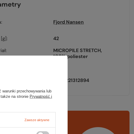
ametry
a
Fjord Nansen
[g]
42
iał
MICROPILE STRETCH
100% poliester
black
EAN
5908221312894
ć warunki przechowywania lub
 także na stronie
Prywatność i
Zawsze aktywne
rawdź
czy masz