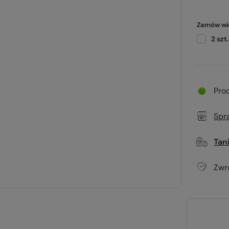
Zamów wię
2
szt.
Pro
Spr
Tan
Zwr