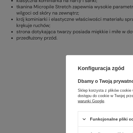
klasyczna kominiarka na narty i sanki;
tkanina Micropile Stretch zapewnia wysokie paramet
wilgoci od skóry na zewnątrz;
krój kominiarki i elastyczne właściwości materiału spr
krękuje ruchów;
strona dotykająca twarzy posiada miękkie i miłe w d
przedłużony przód.
Konfiguracja zgód
Dbamy o Twoją prywatn
Sklep korzysta z plików cookie 
dostępu do cookie w Twojej prz
warunki Google
.
Funkcjonalne pliki 