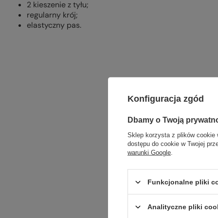
2 kieszenie z tyłu;
regularny krój;
elastyczny pas.
Konfiguracja zgód
Dbamy o Twoją prywatn
Sklep korzysta z plików cookie 
dostępu do cookie w Twojej prz
warunki Google
.
Funkcjonalne pliki 
Analityczne pliki coo