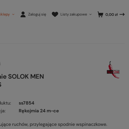
Sklepy
Zaloguj się
Listy zakupowe
0,00 zł
i
nie SOLOK MEN
S
duktu
ss7854
ja
Rękojmia 24 m-ce
ujące ruchów, przylegające spodnie wspinaczkowe.