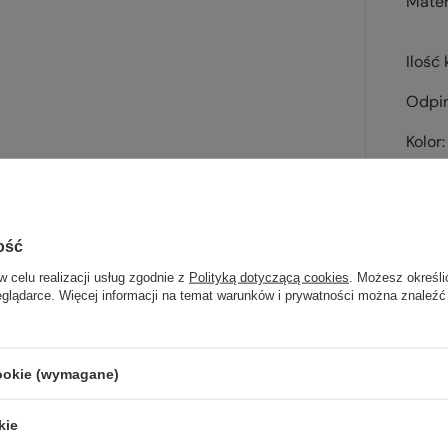
Mater
Ilość 
Odpi
Kolor
ość
w celu realizacji usług zgodnie z
Polityką dotyczącą cookies
. Możesz określi
Sp
eglądarce. Więcej informacji na temat warunków i prywatności można znaleźć
wsz
na wyj
cookie (wymagane)
trekki
kie