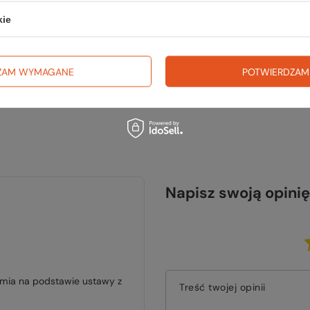
TWOJ
kie
ZAM WYMAGANE
POTWIERDZAM
Napisz swoją opinię
jmia na podstawie ustawy z
Treść twojej opinii