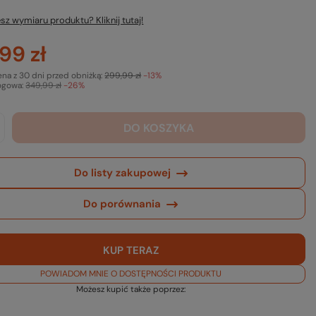
sz wymiaru produktu? Kliknij tutaj!
99 zł
ena z 30 dni przed obniżką:
299,99 zł
-13%
ogowa:
349,99 zł
-26%
DO KOSZYKA
Do listy zakupowej
Do porównania
KUP TERAZ
POWIADOM MNIE O DOSTĘPNOŚCI PRODUKTU
Możesz kupić także poprzez: