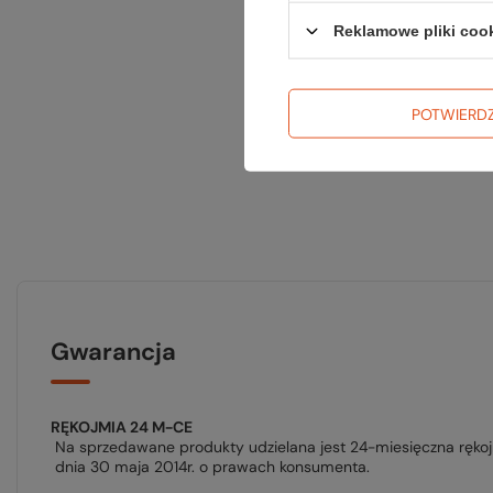
Reklamowe pliki coo
POTWIERD
Gwarancja
RĘKOJMIA 24 M-CE
Na sprzedawane produkty udzielana jest 24-miesięczna ręko
dnia 30 maja 2014r. o prawach konsumenta.