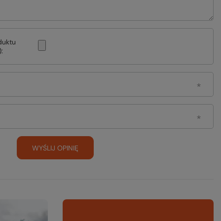
duktu
:
WYŚLIJ OPINIĘ