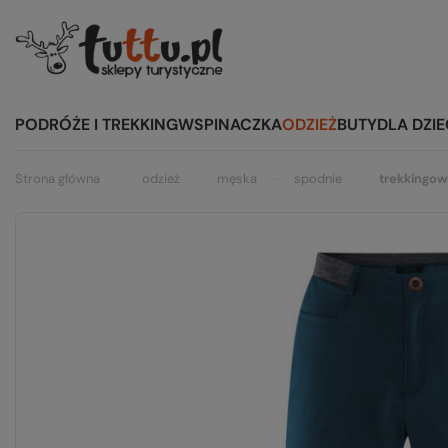
PODRÓŻE I TREKKING
WSPINACZKA
ODZIEŻ
BUTY
DLA DZIE
Strona główna
odzież
męska
spodnie
trekkingo