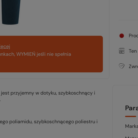
Pro
ięcej
Ten
kach, WYMIEŃ jeśli nie spełnia
Zwr
 jest przyjemny w dotyku, szybkoschnący i
.
Par
ego poliamidu, szybkoschnącego poliestru i
Mark