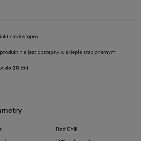
dukt niedostępny
 produkt nie jest dostępny w sklepie stacjonarnym
ot
do
30
dni
ametry
a
Red Chili