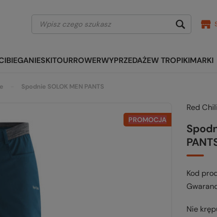
CI
BIEGANIE
SKITOUR
ROWER
WYPRZEDAŻE
W TROPIKI
MARKI
we
Spodnie SOLOK MEN PANTS
Red Chil
PROMOCJA
Spod
PANT
Kod pro
Gwaranc
Nie kręp