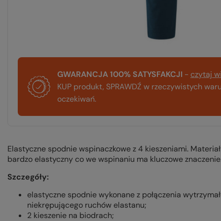
GWARANCJA 100% SATYSFAKCJI
-
czytaj w
KUP produkt, SPRAWDŹ w rzeczywistych warun
oczekiwań.
Elastyczne spodnie wspinaczkowe z 4 kieszeniami. Materiał
bardzo elastyczny co we wspinaniu ma kluczowe znaczenie
Szczegóły:
elastyczne spodnie wykonane z połączenia wytrzymał
niekrępującego ruchów elastanu;
2 kieszenie na biodrach;