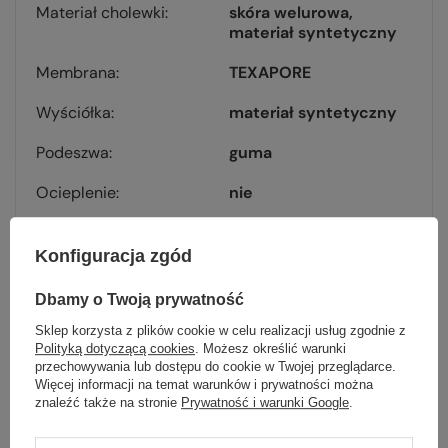
Materiał cholewki
skóra welurowa
materiał syntetyczny
Membrana
TEXAPORE
Wyściółka
materiał syntetyczny
Podeszwa
guma
Ocieplenie
nie
Waga [g]
720
Konfiguracja zgód
Kolor
dark steel / purple
Dbamy o Twoją prywatność
Szersze kopyto
nie
Sklep korzysta z plików cookie w celu realizacji usług zgodnie z
Polityką dotyczącą cookies
. Możesz określić warunki
Kod EAN
4060477703855
przechowywania lub dostępu do cookie w Twojej przeglądarce.
Więcej informacji na temat warunków i prywatności można
znaleźć także na stronie
Prywatność i warunki Google
.