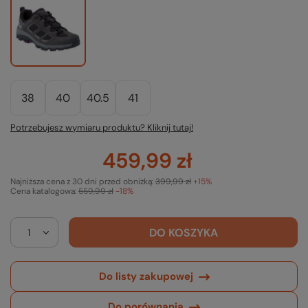
38
40
40.5
41
Potrzebujesz wymiaru produktu? Kliknij tutaj!
459,99 zł
Najniższa cena z 30 dni przed obniżką:
399,99 zł
+15%
Cena katalogowa:
559,99 zł
-18%
DO KOSZYKA
Do listy zakupowej
Do porównania