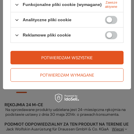
Zawsze
Funkcjonalne pliki cookie (wymagane)
aktywne
Sprawdź
Analityczne pliki cookie
czy masz wszystko
Reklamowe pliki cookie
TWOJA LISTA SPRZĘTOWA
POTWIERDZAM WSZYSTKIE
POTWIERDZAM WYMAGANE
Gwarancja
RĘKOJMIA 24 M-CE
Na sprzedawane produkty udzielana jest 24-miesięczna rękojmia na
podstawie ustawy z dnia 30 maja 2014r. o prawach konsumenta.
PODMIOT ODPOWIEDZIALNY ZA TEN PRODUKT NA TERENIE UE
Jack Wolfskin Ausrüstung für Draussen GmbH & Co. KGaA
Więcej