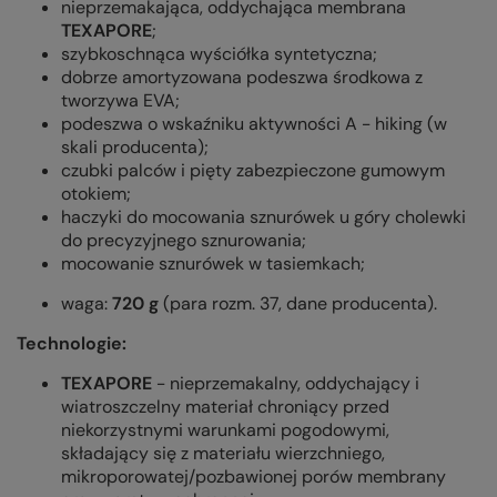
nieprzemakająca, oddychająca membrana
TEXAPORE
;
szybkoschnąca wyściółka syntetyczna;
dobrze amortyzowana podeszwa środkowa z
tworzywa EVA;
podeszwa o wskaźniku aktywności A - hiking (w
skali producenta);
czubki palców i pięty zabezpieczone gumowym
otokiem;
haczyki do mocowania sznurówek u góry cholewki
do precyzyjnego sznurowania;
mocowanie sznurówek w tasiemkach;
waga:
720 g
(para rozm. 37, dane producenta).
Technologie:
TEXAPORE
- nieprzemakalny, oddychający i
wiatroszczelny materiał chroniący przed
niekorzystnymi warunkami pogodowymi,
składający się z materiału wierzchniego,
mikroporowatej/pozbawionej porów membrany