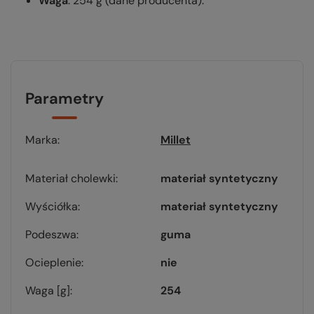
Waga
: 254 g
(dane producenta).
Parametry
Marka
Millet
Materiał cholewki
materiał syntetyczny
Wyściółka
materiał syntetyczny
Podeszwa
guma
Ocieplenie
nie
Waga [g]
254