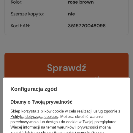
Kolor
rose brown
Szersze kopyto
nie
Kod EAN
3515720048098
Sprawdź
czy masz wszystko
Konfiguracja zgód
TWOJA LISTA SPRZĘTOWA
Dbamy o Twoją prywatność
Sklep korzysta z plików cookie w celu realizacji usług zgodnie z
Polityką dotyczącą cookies
. Możesz określić warunki
przechowywania lub dostępu do cookie w Twojej przeglądarce.
Więcej informacji na temat warunków i prywatności można
znaleźć także na stronie
Prywatność i warunki Google
.