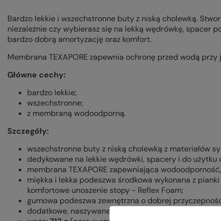
Bardzo lekkie i wszechstronne buty z niską cholewką. Stw
niezależnie czy wybierasz się na lekką wędrówkę, spacer po
bardzo dobrą amortyzację oraz komfort.
Membrana TEXAPORE zapewnia ochronę przed wodą przy j
Główne cechy:
bardzo lekkie;
wszechstronne;
z membraną wodoodporną.
Szczegóły:
wszechstronne buty z niską cholewką z materiałów sy
dedykowane na lekkie wędrówki, spacery i do użytku
membrana TEXAPORE zapewniająca wodoodporność, 
miękka i lekka podeszwa środkowa wykonana z pianki
komfortowe unoszenie stopy - Reflex Foam;
gumowa podeszwa zewnętrzna o dobrej przyczepnośc
dodatkowe, naszywane osłony palców i pięt;