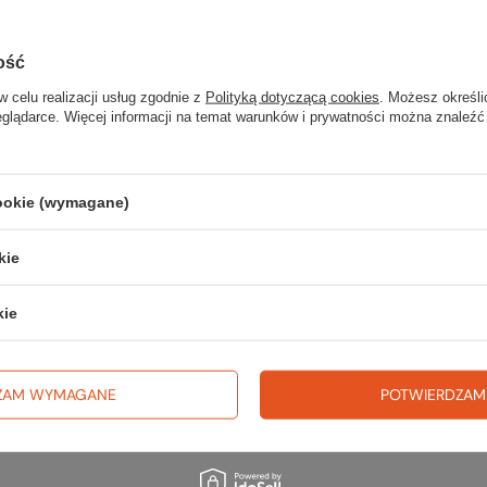
Szers
ość
w celu realizacji usług zgodnie z
Polityką dotyczącą cookies
. Możesz określi
eglądarce. Więcej informacji na temat warunków i prywatności można znaleźć
Sp
cookie (wymagane)
wsz
kie
na wyj
trekki
kie
TWOJ
ZAM WYMAGANE
POTWIERDZAM