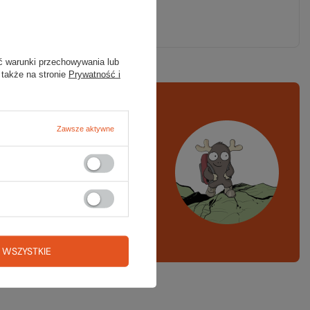
ze kopyto
nie
ć warunki przechowywania lub
 także na stronie
Prywatność i
rawdź
czy masz
Zawsze aktywne
ystko
azd w góry, kajak,
ng, narty
A LISTA SPRZĘTOWA
 WSZYSTKIE