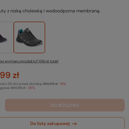
buty z niską cholewką i wodoodporna membraną.
sz wymiaru produktu? Kliknij tutaj!
99 zł
ena z 30 dni przed obniżką:
369,99 zł
-18%
ogowa:
469,99 zł
-36%
DO KOSZYKA
Do listy zakupowej