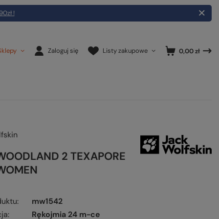
90zł !
Sklepy
Zaloguj się
Listy zakupowe
0,00 zł
fskin
 WOODLAND 2 TEXAPORE
WOMEN
duktu
mw1542
ja
Rękojmia 24 m-ce