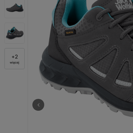
+
2
więcej