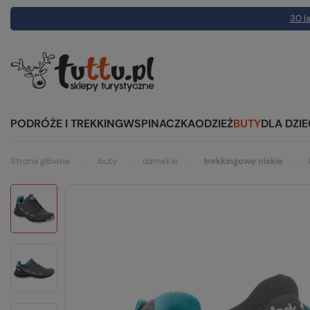
30 la
PODRÓŻE I TREKKING
WSPINACZKA
ODZIEŻ
BUTY
DLA DZIE
Strona główna
buty
damskie
trekkingowe niskie