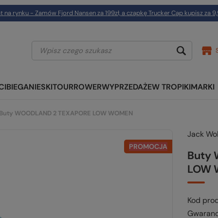
t na rynku - Zamów Fjord Nansen za 199zł, a czapkę Trucker Cap kupisz za 9,
CI
BIEGANIE
SKITOUR
ROWER
WYPRZEDAŻE
W TROPIKI
MARKI
Buty WOODLAND 2 TEXAPORE LOW WOMEN
Jack Wol
PROMOCJA
Buty
LOW 
Kod pro
Gwaranc