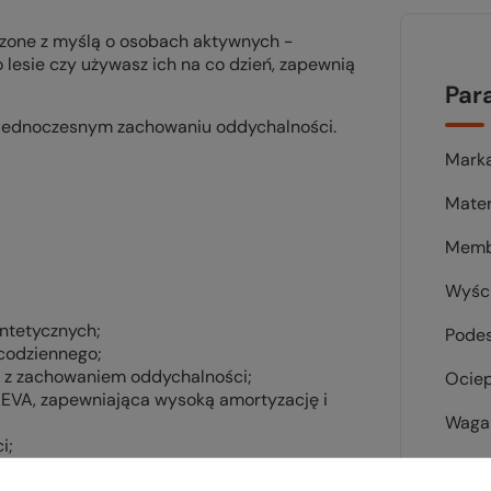
orzone z myślą o osobach aktywnych -
 lesie czy używasz ich na co dzień, zapewnią
Par
ednoczesnym zachowaniu oddychalności.
Mark
Mater
Memb
Wyśc
ntetycznych;
Pode
 codziennego;
z zachowaniem oddychalności;
Ociep
 EVA, zapewniająca wysoką amortyzację i
Waga 
i;
Kolor