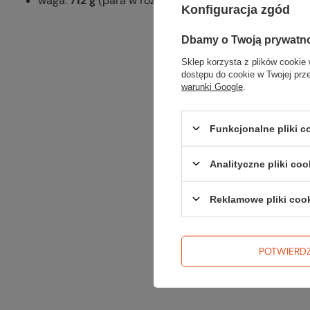
waga:
712 g
(para w rozmiarze 37, dane producenta).
Konfiguracja zgód
Dbamy o Twoją prywatn
Sklep korzysta z plików cookie 
dostępu do cookie w Twojej prz
warunki Google
.
Funkcjonalne pliki 
Analityczne pliki coo
Reklamowe pliki coo
POTWIERD