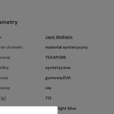
ametry
a
Jack Wolfskin
iał cholewki
materiał syntetyczny
rana
TEXAPORE
iółka
syntetyczna
szwa
gumowa
EVA
lenie
nie
[g]
712
grey / light blue