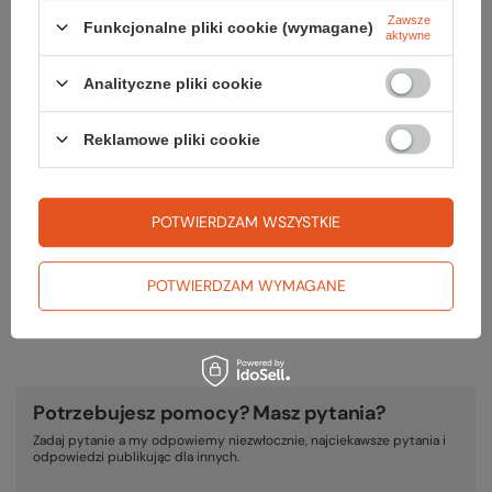
10,00 zł
Zawsze
Funkcjonalne pliki cookie (wymagane)
aktywne
Analityczne pliki cookie
Gwarancja
Reklamowe pliki cookie
RĘKOJMIA 24 M-CE
POTWIERDZAM WSZYSTKIE
Na sprzedawane produkty udzielana jest 24-miesięczna rękojmia na
podstawie ustawy z dnia 30 maja 2014r. o prawach konsumenta.
POTWIERDZAM WYMAGANE
PODMIOT ODPOWIEDZIALNY ZA TEN PRODUKT NA TERENIE UE
SPORTHOUSE Spółka z o.o.
Więcej
Potrzebujesz pomocy? Masz pytania?
Zadaj pytanie a my odpowiemy niezwłocznie, najciekawsze pytania i
odpowiedzi publikując dla innych.