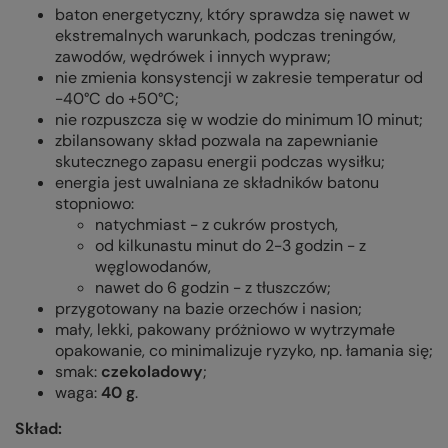
baton energetyczny, który sprawdza się nawet w
ekstremalnych warunkach, podczas treningów,
zawodów, wędrówek i innych wypraw;
nie zmienia konsystencji w zakresie temperatur od
-40°C do +50°C;
nie rozpuszcza się w wodzie do minimum 10 minut;
zbilansowany skład pozwala na zapewnianie
skutecznego zapasu energii podczas wysiłku;
energia jest uwalniana ze składników batonu
stopniowo:
natychmiast - z cukrów prostych,
od kilkunastu minut do 2-3 godzin - z
węglowodanów,
nawet do 6 godzin - z tłuszczów;
przygotowany na bazie orzechów i nasion;
mały, lekki, pakowany próżniowo w wytrzymałe
opakowanie, co minimalizuje ryzyko, np. łamania się;
smak:
czekoladowy
;
waga:
40 g
.
Skład: