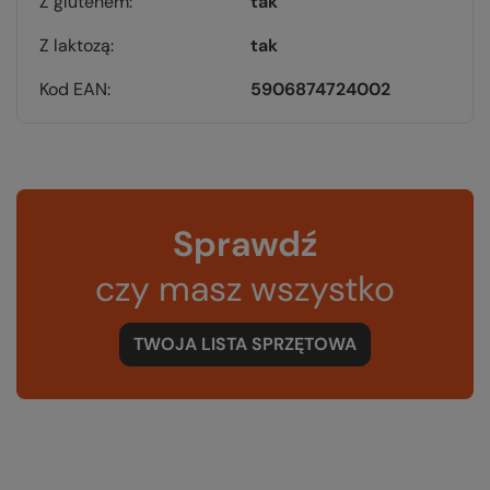
Z glutenem
tak
Z laktozą
tak
Kod EAN
5906874724002
Sprawdź
czy masz wszystko
TWOJA LISTA SPRZĘTOWA