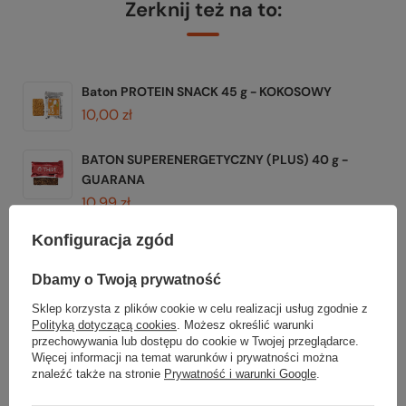
Zerknij też na to:
Baton PROTEIN SNACK 45 g - KOKOSOWY
10,00 zł
BATON SUPERENERGETYCZNY (PLUS) 40 g -
GUARANA
10,99 zł
Konfiguracja zgód
BATON ENERGETYCZNY 40 g - KONOPNY
10,00 zł
Dbamy o Twoją prywatność
BATON ENERGETYCZNY 40 g - CZARNA
Sklep korzysta z plików cookie w celu realizacji usług zgodnie z
Polityką dotyczącą cookies
. Możesz określić warunki
PORZECZKA
przechowywania lub dostępu do cookie w Twojej przeglądarce.
10,00 zł
Więcej informacji na temat warunków i prywatności można
znaleźć także na stronie
Prywatność i warunki Google
.
Baton PROTEIN SNACK 45 g - CZEKOLADOWY