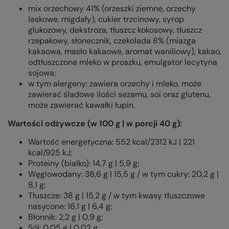
mix orzechowy 41% (orzeszki ziemne, orzechy
laskowe, migdały), cukier trzcinowy, syrop
glukozowy, dekstroza, tłuszcz kokosowy, tłuszcz
rzepakowy, słonecznik, czekolada 8% (miazga
kakaowa, masło kakaowe, aromat waniliowy), kakao,
odtłuszczone mleko w proszku, emulgator lecytyna
sojowa;
w tym alergeny: zawiera orzechy i mleko, może
zawierać śladowe ilości sezamu, soi oraz glutenu,
może zawierać kawałki łupin.
Wartości odżywcze (w 100 g | w porcji 40 g):
Wartość energetyczna: 552 kcal/2312 kJ | 221
kcal/925 kJ;
Proteiny (białko): 14,7 g | 5,9 g;
Węglowodany: 38,6 g | 15,5 g / w tym cukry: 20,2 g |
8,1 g;
Tłuszcze: 38 g | 15,2 g / w tym kwasy tłuszczowe
nasycone: 16,1 g | 6,4 g;
Błonnik: 2,2 g | 0,9 g;
Sól: 0,05 g | 0,02 g.