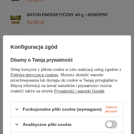
BATON ENERGETYCZNY 40 g - KONOPNY
10,00 zł
BATON ENERGETYCZNY 40 g - ORZECHOWY
10,00 zł
Konfiguracja zgód
BATON SUPERENERGETYCZNY (PLUS) 40 g -
Dbamy o Twoją prywatność
GUARANA
Sklep korzysta z plików cookie w celu realizacji usług zgodnie z
10,99 zł
Polityką dotyczącą cookies
. Możesz określić warunki
przechowywania lub dostępu do cookie w Twojej przeglądarce.
Więcej informacji na temat warunków i prywatności można
znaleźć także na stronie
Prywatność i warunki Google
.
Gwarancja
Zawsze
Funkcjonalne pliki cookie (wymagane)
aktywne
Analityczne pliki cookie
RĘKOJMIA 24 M-CE
Na sprzedawane produkty udzielana jest 24-miesięczna rękojmia na