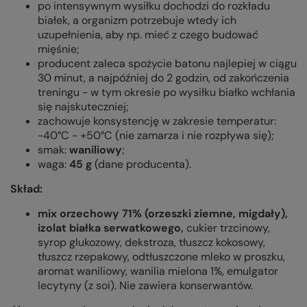
po intensywnym wysiłku dochodzi do rozkładu
białek, a organizm potrzebuje wtedy ich
uzupełnienia, aby np. mieć z czego budować
mięśnie;
producent zaleca spożycie batonu najlepiej w ciągu
30 minut, a najpóźniej do 2 godzin, od zakończenia
treningu - w tym okresie po wysiłku białko wchłania
się najskuteczniej;
zachowuje konsystencję w zakresie temperatur:
-40°C - +50°C (nie zamarza i nie rozpływa się);
smak:
waniliowy
;
waga:
45 g
(dane producenta).
Skład:
mix orzechowy 71% (orzeszki ziemne, migdały),
izolat białka serwatkowego,
cukier trzcinowy,
syrop glukozowy, dekstroza, tłuszcz kokosowy,
tłuszcz rzepakowy, odtłuszczone mleko w proszku,
aromat waniliowy, wanilia mielona 1%, emulgator
lecytyny (z soi). Nie zawiera konserwantów.