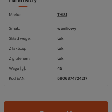
Marka
THIS1
Smak
waniliowy
Skład wege
tak
Z laktozą
tak
Z glutenem
tak
Waga [g]
45
Kod EAN
5906874724217