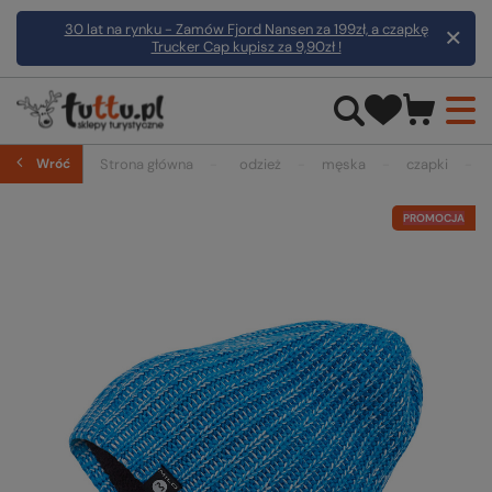
30 lat na rynku - Zamów Fjord Nansen za 199zł, a czapkę
Trucker Cap kupisz za 9,90zł !
Wróć
Strona główna
odzież
męska
czapki
PROMOCJA