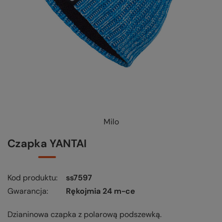
Milo
KUP-SPRAWDŹ-WYMIEŃ
-
czytaj więcej
Czapka YANTAI
Kod produktu
ss7597
Gwarancja
Rękojmia 24 m-ce
Dzianinowa czapka z polarową podszewką.