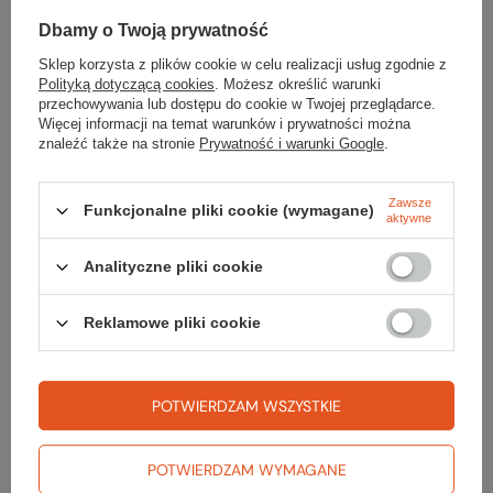
Dbamy o Twoją prywatność
Sklep korzysta z plików cookie w celu realizacji usług zgodnie z
Potrzebujesz pomocy? Masz pytania?
Polityką dotyczącą cookies
. Możesz określić warunki
przechowywania lub dostępu do cookie w Twojej przeglądarce.
Zadaj pytanie a my odpowiemy niezwłocznie, najciekawsze pytania i
Więcej informacji na temat warunków i prywatności można
odpowiedzi publikując dla innych.
znaleźć także na stronie
Prywatność i warunki Google
.
ZADAJ PYTANIE
Zawsze
Funkcjonalne pliki cookie (wymagane)
aktywne
Analityczne pliki cookie
Napisz swoją opinię
Reklamowe pliki cookie
Twoja ocena:
5/5
POTWIERDZAM WSZYSTKIE
Treść twojej opinii
POTWIERDZAM WYMAGANE