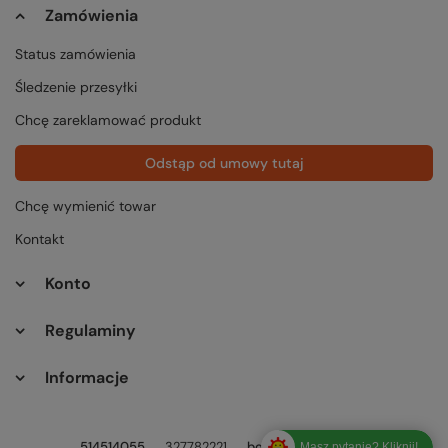
Zamówienia
Status zamówienia
Śledzenie przesyłki
Chcę zareklamować produkt
Odstąp od umowy tutaj
Chcę wymienić towar
Kontakt
Konto
Regulaminy
Informacje
514514055
327782221
bok@tuttu.pl
Masz pytanie? Kliknij!